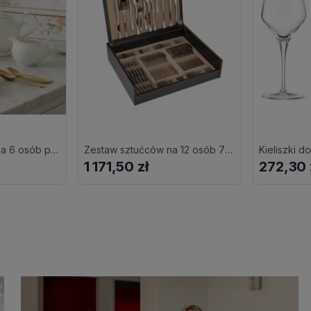
Serwis do herbaty na 6 osób porcelanowy Zestaw prezentowy SUNSET
Zestaw sztućców na 12 osób 72 elementy SOFIA
1 171,50 zł
272,30 