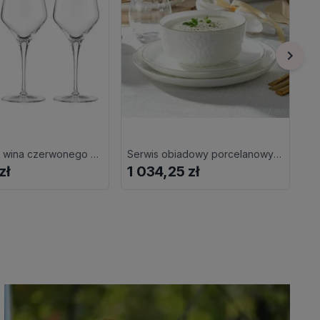
Kieliszki do wina czerwonego 450 ml 6 sztuk CONTESSA Gold
Serwis obiadowy porcelanowy dla 6 osób PAULA
zł
1 034,25 zł
9