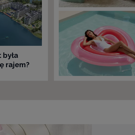
 była
ię rajem?