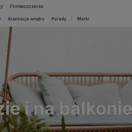
ty
Pomieszczenia
y
Aranżacje wnętrz
Porady
|
Marki
acje dla twojego domu
ie i na balkoni