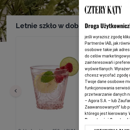
Droga Użytkownicz
Letnie szkło w dobrych cenach
jeśli wyrazisz zgodę klik
Partnerów IAB, jak równ
osobowe takie jak adresy
do celów marketingowyc
zainteresowań i preferen
wyświetlanych. Wyrażeni
chcesz wycofać zgodę u
Twoje dane osobowe mog
funkcjonowania serwisów
przetwarzanie danych ni
– Agora S.A. – lub Zau
Zaawansowanych” lub pr
którego jest kierowany
Prywatności Gazeta.pl