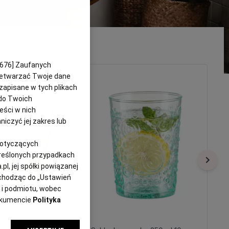
676
] Zaufanych
przetwarzać Twoje dane
 zapisane w tych plikach
do Twoich
reści w nich
iczyć jej zakres lub
dotyczących
kreślonych przypadkach
l, jej spółki powiązanej
echodząc do „Ustawień
 i podmiotu, wobec
dokumencie
Polityka