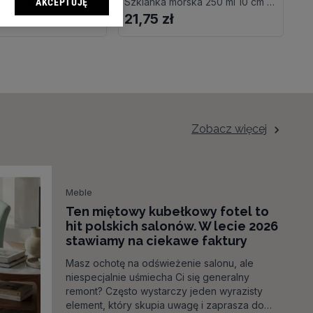
Szklanka miodowa 270 ml FRUTTI
Szklanka morska 250 ml 10 cm EMPIRE
AKCEPTUJĘ
a.pl sp. z o.o., jej
21,75 zł
2
mienić swoje
mi dot. przetwarzania
awień
zeglądarki.
celach:
 do celów identyfikacji.
i, pomiar reklam i
Zobacz więcej
Meble
Ten miętowy kubełkowy fotel to
hit polskich salonów. W lecie 2026
stawiamy na ciekawe faktury
Masz ochotę na odświeżenie salonu, ale
niespecjalnie uśmiecha Ci się generalny
remont? Często wystarczy jeden wyrazisty
element, który skupia uwagę i zaprasza do