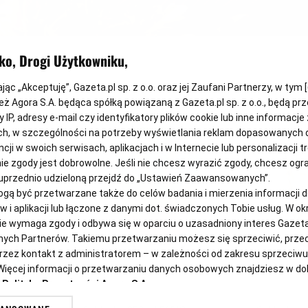
ko, Drogi Użytkowniku,
ając „Akceptuję”, Gazeta.pl sp. z o.o. oraz jej Zaufani Partnerzy, w tym [
ież Agora S.A. będąca spółką powiązaną z Gazeta.pl sp. z o.o., będą 
 IP, adresy e-mail czy identyfikatory plików cookie lub inne informacje
h, w szczególności na potrzeby wyświetlania reklam dopasowanych 
cji w swoich serwisach, aplikacjach i w Internecie lub personalizacji t
e zgody jest dobrowolne. Jeśli nie chcesz wyrazić zgody, chcesz ogran
przednio udzieloną przejdź do „Ustawień Zaawansowanych”.
ą być przetwarzane także do celów badania i mierzenia informacji 
 i aplikacji lub łączone z danymi dot. świadczonych Tobie usług. W o
e wymaga zgody i odbywa się w oparciu o uzasadniony interes Gazeta.p
fanych Partnerów. Takiemu przetwarzaniu możesz się sprzeciwić, prz
zez kontakt z administratorem – w zależności od zakresu sprzeciwu
. Więcej informacji o przetwarzaniu danych osobowych znajdziesz w 
i
Polityka Prywatności Agora S.A.