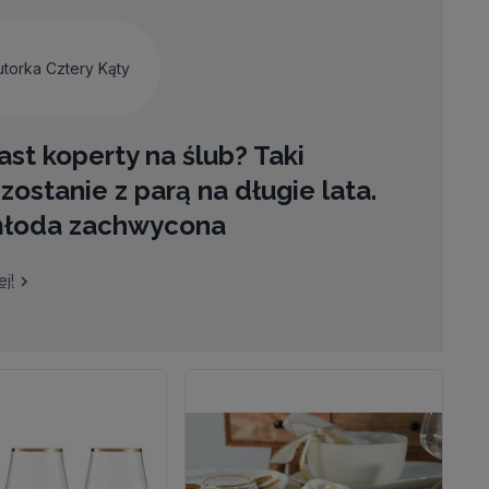
utorka Cztery Kąty
st koperty na ślub? Taki
zostanie z parą na długie lata.
młoda zachwycona
j!