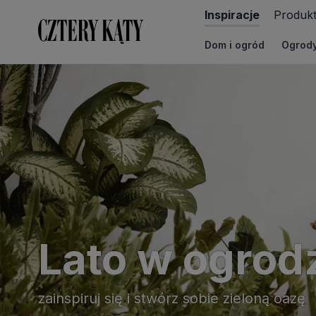
Inspiracje
Produk
Dom i ogród
Ogrod
CzteryKąty - Wnętrza, design, architektura - inspir
Lato w ogrodz
zainspiruj się i stwórz sobie zieloną oazę