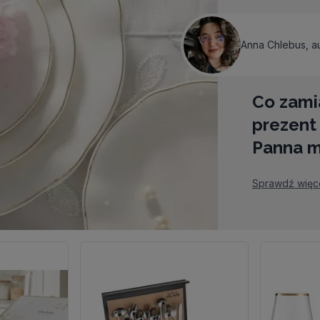
Anna Chlebus
,
a
Co zamia
prezent 
Panna 
Sprawdź więce