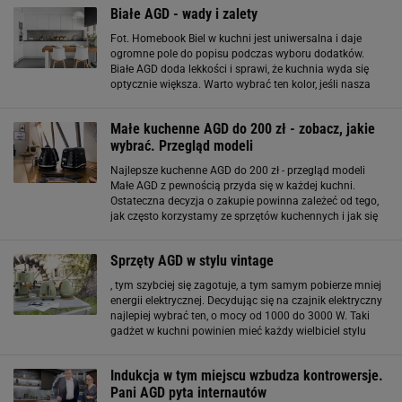
Białe AGD - wady i zalety
Fot. Homebook Biel w kuchni jest uniwersalna i daje
ogromne pole do popisu podczas wyboru dodatków.
Białe AGD doda lekkości i sprawi, że kuchnia wyda się
optycznie większa. Warto wybrać ten kolor, jeśli nasza
kuchnia to rzeczywiście mała przestrzeń. Połyskujące
powierzchnie sprzętów czy fronty
Małe kuchenne AGD do 200 zł - zobacz, jakie
wybrać. Przegląd modeli
Najlepsze kuchenne AGD do 200 zł - przegląd modeli
Małe AGD z pewnością przyda się w każdej kuchni.
Ostateczna decyzja o zakupie powinna zależeć od tego,
jak często korzystamy ze sprzętów kuchennych i jak się
odżywiamy. O ile nie jesteśmy zapalonymi kucharzami,
wystarczą nam podstawowe sprzęty AGD
Sprzęty AGD w stylu vintage
, tym szybciej się zagotuje, a tym samym pobierze mniej
energii elektrycznej. Decydując się na czajnik elektryczny
najlepiej wybrać ten, o mocy od 1000 do 3000 W. Taki
gadżet w kuchni powinien mieć każdy wielbiciel stylu
retro lub vintage. Warto dobrać sprzęt do pozostałych
urządzeń AGD, wybrać oryginalny kolor
Indukcja w tym miejscu wzbudza kontrowersje.
Pani AGD pyta internautów