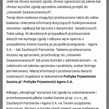
Jeśli nie chcesz wyrazić zgody, chcesz ograniczyć jej zakres lub
chcesz wycofać zgodę uprzednio udzieloną przejdź do
Kultowe kolorowe lodówki SMEG
„Ustawień Zaawansowanych”.
AGD
KOLOROWA LODÓWKA
KUCHNIA
LODÓWKA
Twoje dane osobowe mogą być przetwarzane także do celów
badania i mierzenia informacji dotyczących funkcjonowania
serwisów i aplikacji lub łączone z danymi dot. świadczonych
Białe AGD - wady i zalety
Tobie usług. W określonych przypadkach przetwarzanie
AGD
BIAŁE AGD
KUCHNIA
SPRZĘTY
danych nie wymaga zgody i odbywa się w oparciu o
uzasadniony interes Gazeta.pl, jej spółki powiązanej – Agora
S.A. – lub Zaufanych Partnerów. Takiemu przetwarzaniu
możesz się sprzeciwić, przechodząc do „Ustawień
Nowa pralka Whirlpool FreshCare+. Polecają ją
Zaawansowanych” lub przez kontakt z administratorem – w
Zygmunt i Filip Chajzerowie
zależności od zakresu sprzeciwu i podmiotu, wobec którego
AGD
AKTUALNOŚCI
PRALKI
WYDARZENIA
jest kierowany. Więcej informacji o przetwarzaniu danych
osobowych znajdziesz w dokumencie
Polityka Prywatności
Kolorowy czajnik elektryczny - świetna ozdoba
Gazeta.pl
i
Polityka Prywatności Agora S.A.
kuchni [WYBÓR REDAKCJI]
AGD
CZAJNIK
KUCHNIA
Klikając „Akceptuję” wyrażasz też zgodę na zainstalowanie i
przechowywanie plików cookie Gazeta.pl sp. z o.o., jej
Zaufanych Partnerów i Agora S.A. na Twoim urządzeniu
Zielone dodatki do kuchni
końcowym. Możesz w każdej chwili zmienić swoje preferencje