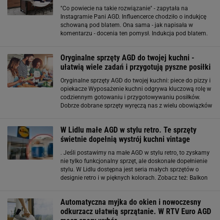
"Co powiecie na takie rozwiązanie" - zapytała na
Instagramie Pani AGD. Influencerce chodziło o indukjcę
schowaną pod blatem. Ona sama - jak napisała w
komentarzu - docenia ten pomysł. Indukcja pod blatem.
Plus i minusy Dla mnie największą zaletą tego
rozwiązania to więcej miejsca w kuchni! A
Oryginalne sprzęty AGD do twojej kuchni -
ułatwią wiele zadań i przygotują pyszne posiłki
Oryginalne sprzęty AGD do twojej kuchni: piece do pizzy i
opiekacze Wyposażenie kuchni odgrywa kluczową rolę w
codziennym gotowaniu i przygotowywaniu posiłków.
Dobrze dobrane sprzęty wyręczą nas z wielu obowiązków
i przyspieszą wszystkie zadania. Nie zwlekaj już dłużej.
Zobacz czego brakuję w
W Lidlu małe AGD w stylu retro. Te sprzęty
świetnie dopełnią wystrój kuchni vintage
. Jeśli postawimy na małe AGD w stylu retro, to zyskamy
nie tylko funkcjonalny sprzęt, ale doskonałe dopełnienie
stylu. W Lidlu dostępna jest seria małych sprzętów o
designie retro i w pięknych kolorach. Zobacz też: Balkon
w stylu glamour zachwyca blaskiem i królewską
elegancją. Jak stworzyć taką przestrzeń? W
Automatyczna myjka do okien i nowoczesny
odkurzacz ułatwią sprzątanie. W RTV Euro AGD