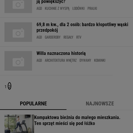
ją powiększyć?
AGD
KUCHNIE Z WYSPĄ
LODÓWKI
PRALKI
69,8 m kw., dla 2 osób: bardzo kłopotliwy wąski
przedpokój
AGD
GARDEROBY
REGAŁY
RTV
Willa naznaczona historią
AGD
ARCHITEKTURA WNĘTRZ
DYWANY
KOMINKI
1
2
POPULARNE
NAJNOWSZE
Kompaktowa bieżnia do małego mieszkania.
Ten sprzęt mieści się pod łóżko