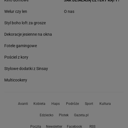
Kino domowe
JAK DZIAŁAJĄ CZTERY KĄTY?
Welur czy len
O nas
Styl boho loft za grosze
Dekoracje jesienne na okna
Fotele gamingowe
Pościel z kory
Stylowe dodatki z Sinsay
Multicookery
Avanti
Kobieta
Haps
Podróże
Sport
Kultura
Edziecko
Plotek
Gazeta.pl
Poczta
Newsletter
Facebook
RSS