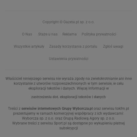
Copyright © Gazeta.pl sp. z o.o.
O Nas
Staże u nas
Reklama
Polityka prywatności
Wszystkie artykuły
Zasady korzystania z portalu
Zgłoś uwagi
Ustawienia prywatności
Właściciel niniejszego serwisu nie wyraża zgody na zwielokrotnianie ani inne
korzystanie z utworów rozpowszechnionych w tym serwisie, w celu
eksploracji tekstów i danych. Więcej informacji w
zastrzeżeniu dot. eksploracji tekstów i danych
Treści z
serwisów internetowych Grupy Wyborcza.pl
oraz serwisu tokfm.pl
prezentujemy w ramach komercyjnej współpracy z ich wydawcami:
Wyborcza sp. z o.o. oraz Grupą Radiową Agory sp. z o.o.
Wybrane treści z serwisu Sport.pl są dostępne po wykupieniu płatnej
subskrypcji