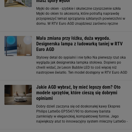
masz spory wybór
Myjki do okien - szybkie i skuteczne czyszczenie szkła
Myjki do okien to akcesoria, które potrafią naprawdę
przyspieszyć temat sprzątania szklanych powierzchni w
domu. W RTV Euro AGD znajdziesz zarówno ręczne
modele, jak i urządzenia automatyczne, które zajmują się
myciem szyb praktycznie bez
Mała zmiana przy łóżku, duża wygoda.
Designerska lampa z ładowarką taniej w RTV
Euro AGD
Stylowy detal do sypialni i nie tylko Na pierwszy rzut oka
wygląda jak designerska lampka stołowa. Dopiero po
chwili widać, że Lexon Bubble LED to coś więcej niż
nastrojowe światło. Ten model dostępny w RTV Euro AGD
trafił na wyprzedaż — cena spadła z 349 zł do 279 zł —
ale to nie rabat
Jakie AGD wybrać, by mieć lepszy dom? Oto
modele sprzętów, które cieszą się dobrymi
opiniami
Dobry dzień zaczyna się od doskonałej kawy Ekspres
Philips LatteGo EP5547/90 to domowy barista
zamknięty w eleganckiej, kompaktowej formie. Jego
największy atut to innowacyjny system mleczny LatteGo -
bez rurek i skomplikowanych mechanizmów, prosty w
czyszczeniu (wystarczy 15 sekund pod bieżącą