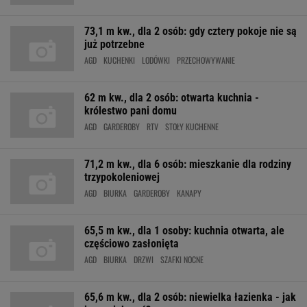
73,1 m kw., dla 2 osób: gdy cztery pokoje nie są
już potrzebne
AGD
KUCHENKI
LODÓWKI
PRZECHOWYWANIE
62 m kw., dla 2 osób: otwarta kuchnia -
królestwo pani domu
AGD
GARDEROBY
RTV
STOŁY KUCHENNE
71,2 m kw., dla 6 osób: mieszkanie dla rodziny
trzypokoleniowej
AGD
BIURKA
GARDEROBY
KANAPY
65,5 m kw., dla 1 osoby: kuchnia otwarta, ale
częściowo zasłonięta
AGD
BIURKA
DRZWI
SZAFKI NOCNE
65,6 m kw., dla 2 osób: niewielka łazienka - jak