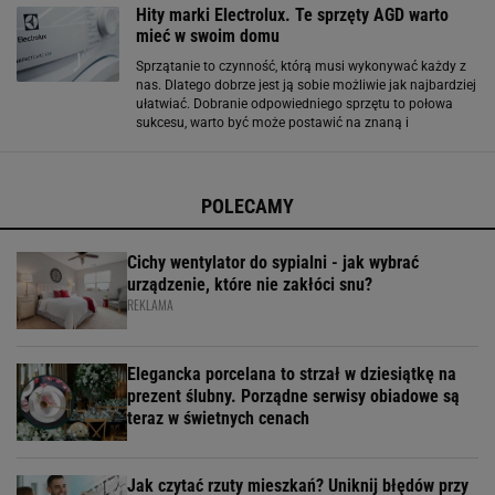
Hity marki Electrolux. Te sprzęty AGD warto
mieć w swoim domu
Sprzątanie to czynność, którą musi wykonywać każdy z
nas. Dlatego dobrze jest ją sobie możliwie jak najbardziej
ułatwiać. Dobranie odpowiedniego sprzętu to połowa
sukcesu, warto być może postawić na znaną i
sprawdzoną markę. Poniżej prezentujemy hity
Electrolux. Odkurzacze Odkurzać powinniśmy
POLECAMY
Cichy wentylator do sypialni - jak wybrać
urządzenie, które nie zakłóci snu?
REKLAMA
Elegancka porcelana to strzał w dziesiątkę na
prezent ślubny. Porządne serwisy obiadowe są
teraz w świetnych cenach
Jak czytać rzuty mieszkań? Uniknij błędów przy