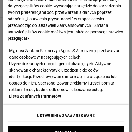
AGD
ARANŻACJE KUCHNI
KOLORY
KUCHNIA
dotyczące plików cookie, wywołując narzędzie do zarządzania
twoimi preferencjami dot. przetwarzania danych poprzez
odnośnik „Ustawienia prywatności ” w stopce serwisu i
Sprzęty do kuchni z Lidla. Co znajdziemy w
przechodząc do „Ustawień Zaawansowanych”. Zmiana
nowej ofercie?
ustawień plików cookie możliwa jest także za pomocą ustawień
AGD
KUCHNIA
LIDL
przeglądarki.
My, nasi Zaufani Partnerzy i Agora S.A. możemy przetwarzać
Detale, które odmienią kuchnię. Dzięki nim
dane osobowe w następujących celach:
będzie wyglądać na "droższą"
Użycie dokładnych danych geolokalizacyjnych. Aktywne
AGD
MEBLE KUCHENNE
WYPOSAŻENIE KUCHNI
skanowanie charakterystyki urządzenia do celów
identyfikacji. Przechowywanie informacji na urządzeniu lub
dostęp do nich. Spersonalizowane reklamy i treści, pomiar
reklam i treści, badnie odbiorców i ulepszanie usług.
Lista Zaufanych Partnerów
USTAWIENIA ZAAWANSOWANE