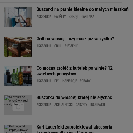
Suszarki na pranie idealne do małych mieszkań
AKCESORIA
GADŻETY
SPRZĘT
ŁAZIENKA
Grill na wiosnę - czy masz już wszystko?
AKCESORIA
GRILL
PIECZENIE
Co można zrobić z butelek po winie? 12
świetnych pomysłów
AKCESORIA
DIY
INSPIRACJE
PORADY
Suszarka do włosów, której nie słychać
AKCESORIA
AKTUALNOŚCI
GADŻETY
INSPIRACJE
Karl Lagerfeld zaprojektował akcesoria
łazienkowe dla sieci Carrefour