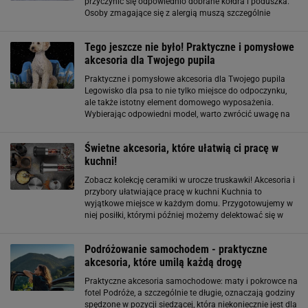
przyczynić się odpowiednio dobrane kołdra i poduszka.
Osoby zmagające się z alergią muszą szczególnie
uważać na przedmioty codziennego użytku, których
używają. Kołdra antybakteryjna zapewni
Tego jeszcze nie było! Praktyczne i pomysłowe
akcesoria dla Twojego pupila
Praktyczne i pomysłowe akcesoria dla Twojego pupila
Legowisko dla psa to nie tylko miejsce do odpoczynku,
ale także istotny element domowego wyposażenia.
Wybierając odpowiedni model, warto zwrócić uwagę na
jego rozmiar, materiał oraz łatwość w utrzymaniu
czystości. Wysokiej jakości legowisko
Świetne akcesoria, które ułatwią ci pracę w
kuchni!
Zobacz kolekcję ceramiki w urocze truskawki! Akcesoria i
przybory ułatwiające pracę w kuchni Kuchnia to
wyjątkowe miejsce w każdym domu. Przygotowujemy w
niej posiłki, którymi później możemy delektować się w
towarzystwie bliskich. Aby komfortowo ją użytkować,
powinna zostać wyposażona nie tylko w
Podróżowanie samochodem - praktyczne
akcesoria, które umilą każdą drogę
Praktyczne akcesoria samochodowe: maty i pokrowce na
fotel Podróże, a szczególnie te długie, oznaczają godziny
spędzone w pozycji siedzącej, która niekoniecznie jest dla