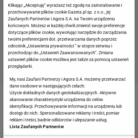
Klikając „Akceptuję” wyrażasz też zgodę na zainstalowanie i
Akcesoria dla dzieci to jednak nie wszystko. W dziale
przechowywanie plików cookie Gazeta.pl sp. z o.o., jej
Akcesoria przedstawiamy także propozycje innych
Zaufanych Partnerów i Agora S.A. na Twoim urządzeniu
akcesoriów, w tym akcesoriów biurowych i akcesoriów dla
końcowym. Możesz w każdej chwili zmienić swoje preferencje
psów, z których każdy z pewnością wybierze coś dla
dotyczące plików cookie, wywołując narzędzie do zarządzania
twoimi preferencjami dot. przetwarzania danych poprzez
siebie.
odnośnik „Ustawienia prywatności ” w stopce serwisu i
przechodząc do „Ustawień Zaawansowanych”. Zmiana
Zobacz także:
ustawień plików cookie możliwa jest także za pomocą ustawień
Aranżacje wnętrz
Inspiracje
Zrób to sam
Dekoracje wnętrz
przeglądarki.
Ceramika
Wzory
Poduszki
Lustra
Meble
My, nasi Zaufani Partnerzy i Agora S.A. możemy przetwarzać
dane osobowe w następujących celach:
Użycie dokładnych danych geolokalizacyjnych. Aktywne
AKCESORIA
skanowanie charakterystyki urządzenia do celów
identyfikacji. Przechowywanie informacji na urządzeniu lub
Ta kuweta sprząta się sama. Kot zachwycony,
dostęp do nich. Spersonalizowane reklamy i treści, pomiar
ty masz święty spokój
reklam i treści, badnie odbiorców i ulepszanie usług.
AKCESORIA
ZWIERZĘTA
Lista Zaufanych Partnerów