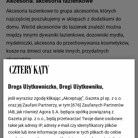
Akcesoria: akcesoria łazienkowe
Akcesoria łazienkowe to grupa akcesoriów, których
najczęściej poszukujemy w sklepach z dodatkami do
domu. Wśród akcesoriów do łazienek znaleźć można
między innymi dywaniki łazienkowe, dozowniki mydła,
mydelniczki, akcesoria do przechowywania kosmetyków,
kosze na śmieci oraz wiele innych, przydatnych
akcesoriów.
Jeśli szukacie akcesoriów łazienkowych, powinniście jak
najczęściej zaglądać na naszą stronę. W dziale Akcesoria
znajdziecie wiele przykładowych akcesoriów do łazienek,
Droga Użytkowniczko, Drogi Użytkowniku,
dostępnych w ofertach dobrze znanych wam sklepów z
jeśli wyrazisz zgodę klikając „Akceptuję”, Gazeta.pl sp. z o.o.
wyposażeniem i dodatkami do wnętrz.
oraz jej Zaufani Partnerzy, w tym [
676
] Zaufanych Partnerów
IAB, jak również Agora S.A. będąca spółką powiązaną z
Akcesoria: akcesoria kuchenne
Gazeta.pl sp. z o.o., będą przetwarzać Twoje dane osobowe
Innym rodzajem akcesoriów domowych, po które często
takie jak adresy IP, adresy e-mail czy identyfikatory plików
sięgamy, są akcesoria kuchenne. Te akcesoria mają być
cookie lub inne informacje zapisane w tych plikach do celów