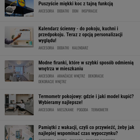
Puszyście miękki koc z tajną funkcją
AKCESORIA
DODATKI
DOM
INSPIRACJE
Kalendarz ścienny - do pokoju, kuchni i
przedpokoju. Teraz z opcją personalizacji
wyglądu!
AKCESORIA
DODATKI
KALENDARZ
Modne firanki, które w szybki sposób odmienią
wnętrza w mieszkaniu
AKCESORIA
ARANŻACJE WNĘTRZ
DEKORACJE
DEKORACJE WNĘTRZ
Termometr pokojowy: gdzie i jaki model kupić?
Wybieramy najlepsze!
AKCESORIA
MIESZKANIE
POGODA
TERMOMETR
Pamiątki z wakacji, czyli co przywieźć, żeby jak
najlepiej wspominać czas wypoczynku?