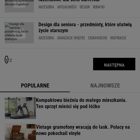
AKCESORIA
AKTUALNOŚCI
DESIGN
DODATKI
Design dla seniora - przedmioty, które ułatwią
życie starszym
AKCESORIA
ARANŻACJE WNĘTRZ
CIEKAWOSTKI
INSPIRACJE
1
2
NASTĘPNA
POPULARNE
NAJNOWSZE
Kompaktowa bieżnia do małego mieszkania.
Ten sprzęt mieści się pod łóżko
Vintage gramofony wracają do łask. Polacy na
nowo pokochali vinyle