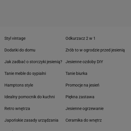
Styl vintage
Odkurzacz 2 w 1
Dodatki do domu
Zrób to w ogrodzie przed jesienią
Jak zadbać o storczyki jesienią?
Jesienne ozdoby DIY
Tanie meble do sypialni
Tanie biurka
Hamptons style
Promocje na jesień
Idealny pomocnik do kuchni
Piękna zastawa
Retro wnętrza
Jesienne ogrzewanie
Japońskie zasady urządzania
Ceramika do wnętrz