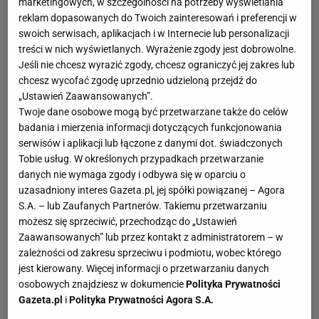
przede wszystkim funkcjonalne, aby gotowanie w kuchni
marketingowych, w szczególności na potrzeby wyświetlania
reklam dopasowanych do Twoich zainteresowań i preferencji w
szło nam szybko i sprawnie. Nie oznacza to jednak, że
swoich serwisach, aplikacjach i w Internecie lub personalizacji
akcesoria kuchenne nie mogą być również funkcjonalne,
treści w nich wyświetlanych. Wyrażenie zgody jest dobrowolne.
a nawet designerskie. Wręcz przeciwnie - w sklepach
Jeśli nie chcesz wyrazić zgody, chcesz ograniczyć jej zakres lub
znaleźć można coraz więcej akcesoriów kuchennych w
chcesz wycofać zgodę uprzednio udzieloną przejdź do
ciekawych, czasem także zabawnych kształtach.
„Ustawień Zaawansowanych”.
Twoje dane osobowe mogą być przetwarzane także do celów
W portalu Cztery Kąty, wśród wielu inspiracji, znajdziecie
badania i mierzenia informacji dotyczących funkcjonowania
także pomysły na ciekawe akcesoria kuchenne, które nie
serwisów i aplikacji lub łączone z danymi dot. świadczonych
tylko przydadzą wam się podczas pracy w kuchni, ale
Tobie usług. W określonych przypadkach przetwarzanie
także będą po prostu cieszyć wasze oczy.
danych nie wymaga zgody i odbywa się w oparciu o
uzasadniony interes Gazeta.pl, jej spółki powiązanej – Agora
Akcesoria: inne akcesoria
S.A. – lub Zaufanych Partnerów. Takiemu przetwarzaniu
możesz się sprzeciwić, przechodząc do „Ustawień
Poza akcesoriami łazienkowymi i akcesoriami
Zaawansowanych” lub przez kontakt z administratorem – w
kuchennymi, warto też interesować się innymi rodzajami
zależności od zakresu sprzeciwu i podmiotu, wobec którego
akcesoriów. Bardzo dużą grupą akcesoriów są akcesoria
jest kierowany. Więcej informacji o przetwarzaniu danych
dla dzieci. Z roku na rok w sklepach pojawia się coraz
osobowych znajdziesz w dokumencie
Polityka Prywatności
więcej tego typu akcesoriów, dlatego wszyscy rodzice
Gazeta.pl
i
Polityka Prywatności Agora S.A.
powinni na bieżąco śledzić wszystkie nowinki.