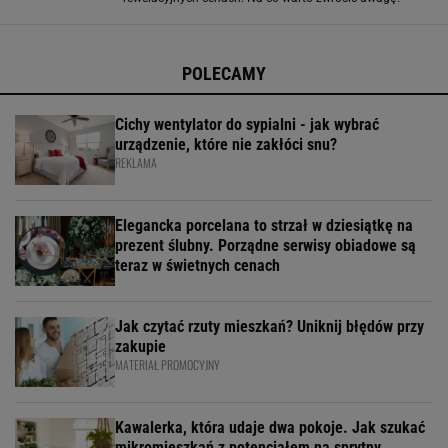
Nawadniacze do roślin to hit! Nie musisz już pamiętać o
regularnym podlewaniu, nawadniacz ci w
POLECAMY
Cichy wentylator do sypialni - jak wybrać
urządzenie, które nie zakłóci snu?
REKLAMA
Elegancka porcelana to strzał w dziesiątkę na
prezent ślubny. Porządne serwisy obiadowe są
teraz w świetnych cenach
Jak czytać rzuty mieszkań? Uniknij błędów przy
zakupie
MATERIAŁ PROMOCYJNY
Kawalerka, która udaje dwa pokoje. Jak szukać
mikromieszkań z potencjałem na sprytny