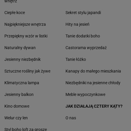
wnętrz
Ciepłe koce
Sekret stylu japandi
Najpiękniejsze wnętrza
Hity na jesień
Przepiękny wzór w listki
Tanie dodatki boho
Naturalny dywan
Castorama wyprzedaż
Jesienny niezbędnik
Tanie łóżko
Sztuczne rośliny jak żywe
Kanapy do małego mieszkania
Klimatyczna lampa
Niezbędniki na jesienne chłody
Jesienny balkon
Meble wypoczynkowe
Kino domowe
JAK DZIAŁAJĄ CZTERY KĄTY?
Welur czy len
O nas
Styl boho loft za grosze