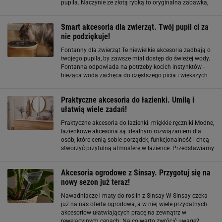
pupila. Naczynie ze złotą rybką to oryginalna zabawka,
która sprawi mnóstwo radości pupilowi. Nie będzie łatwo
wydobyć smaczną przekąskę
Smart akcesoria dla zwierząt. Twój pupil ci za
nie podziękuje!
Fontanny dla zwierząt Te niewielkie akcesoria zadbają o
twojego pupila, by zawsze miał dostęp do świeżej wody.
Fontanna odpowiada na potrzeby kocich instynktów -
bieżąca woda zachęca do częstszego picia i większych
ilości. Konstrukcja urządzenia z wielowarstwowym
systemem filtracji zapewnia
Praktyczne akcesoria do łazienki. Umilą i
ułatwią wiele zadań!
Praktyczne akcesoria do łazienki: miękkie ręczniki Modne,
łazienkowe akcesoria są idealnym rozwiązaniem dla
osób, które cenią sobie porządek, funkcjonalność i chcą
stworzyć przytulną atmosferę w łazience. Przedstawiamy
praktyczne i stylowe rozwiązania pozwalające stworzyć
wygodne i piękne miejsce
Akcesoria ogrodowe z Sinsay. Przygotuj się na
nowy sezon już teraz!
Nawadniacze i maty do roślin z Sinsay W Sinsay czeka
już na nas oferta ogrodowa, a w niej wiele przydatnych
akcesoriów ułatwiających pracę na zewnątrz w
rewelacyjnych cenach. Na co warto zwrócić uwagę?