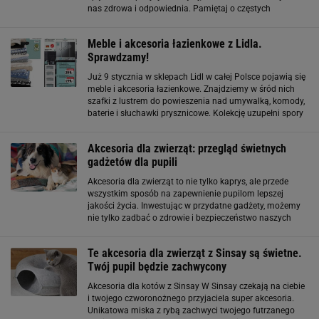
nas zdrowa i odpowiednia. Pamiętaj o częstych
postojach, w trakcie których dasz sobie odrobinę ruchu.
Jednak nie zapominajmy
Meble i akcesoria łazienkowe z Lidla.
Sprawdzamy!
Już 9 stycznia w sklepach Lidl w całej Polsce pojawią się
meble i akcesoria łazienkowe. Znajdziemy w śród nich
szafki z lustrem do powieszenia nad umywalką, komody,
baterie i słuchawki prysznicowe. Kolekcję uzupełni spory
wybór tekstyliów. Przyjrzyjmy się dokładniej produktom
Po pierwsze meble Fot
Akcesoria dla zwierząt: przegląd świetnych
gadżetów dla pupili
Akcesoria dla zwierząt to nie tylko kaprys, ale przede
wszystkim sposób na zapewnienie pupilom lepszej
jakości życia. Inwestując w przydatne gadżety, możemy
nie tylko zadbać o zdrowie i bezpieczeństwo naszych
pupili, ale także sprawić, że będą one jeszcze
szczęśliwsze. Wybór odpowiednich produktów
Te akcesoria dla zwierząt z Sinsay są świetne.
Twój pupil będzie zachwycony
Akcesoria dla kotów z Sinsay W Sinsay czekają na ciebie
i twojego czworonożnego przyjaciela super akcesoria.
Unikatowa miska z rybą zachwyci twojego futrzanego