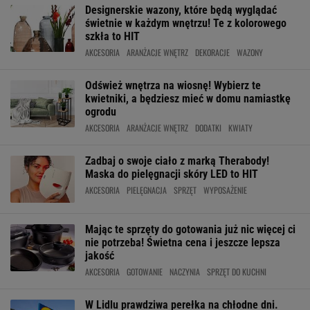
Designerskie wazony, które będą wyglądać
świetnie w każdym wnętrzu! Te z kolorowego
szkła to HIT
AKCESORIA
ARANŻACJE WNĘTRZ
DEKORACJE
WAZONY
Odśwież wnętrza na wiosnę! Wybierz te
kwietniki, a będziesz mieć w domu namiastkę
ogrodu
AKCESORIA
ARANŻACJE WNĘTRZ
DODATKI
KWIATY
Zadbaj o swoje ciało z marką Therabody!
Maska do pielęgnacji skóry LED to HIT
AKCESORIA
PIELĘGNACJA
SPRZĘT
WYPOSAŻENIE
Mając te sprzęty do gotowania już nic więcej ci
nie potrzeba! Świetna cena i jeszcze lepsza
jakość
AKCESORIA
GOTOWANIE
NACZYNIA
SPRZĘT DO KUCHNI
W Lidlu prawdziwa perełka na chłodne dni.