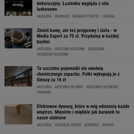
dekoracyjny. Łazienka wygląda z nim
luskusowo
AKCESORIA
DEKORACJE
DEKORACJE WNĘTRZ
ŁAZIENKA
Zmieli kawę, ale też przyprawy i zioła - w
Media Expert za 70 zł. Przydatny w każdej
kuchni
AKCESORIA
AKCESORIA KUCHENNE
URZĄDZENIA
URZĄDZENIA KUCHENNE
Te szczelne pojemniki nie uwolnią
chemicznego zapachu. Polki wykupują je z
Sinsay za 16 zł
AKCESORIA
AKCESORIA DO DOMU
AKCESORIA ŁAZIENKOWE
POJEMNIKI
Efektowne dywany, które w mig odmienią każde
wnętrze. Mięsiste i miękkie jak baranek to
nasze ulubione
AKCESORIA
ARANŻACJE WNĘTRZ
DEKORACJE
DYWANY