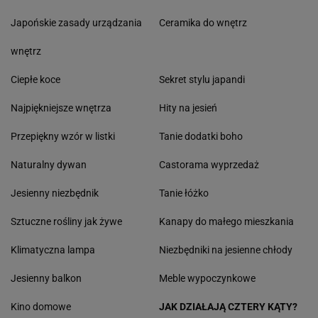
Japońskie zasady urządzania
Ceramika do wnętrz
wnętrz
Ciepłe koce
Sekret stylu japandi
Najpiękniejsze wnętrza
Hity na jesień
Przepiękny wzór w listki
Tanie dodatki boho
Naturalny dywan
Castorama wyprzedaż
Jesienny niezbędnik
Tanie łóżko
Sztuczne rośliny jak żywe
Kanapy do małego mieszkania
Klimatyczna lampa
Niezbędniki na jesienne chłody
Jesienny balkon
Meble wypoczynkowe
Kino domowe
JAK DZIAŁAJĄ CZTERY KĄTY?