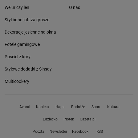
Welur czy len
O nas
Styl boho loft za grosze
Dekoracje jesienne na okna
Fotele gamingowe
Pościel z kory
Stylowe dodatki z Sinsay
Multicookery
Avanti
Kobieta
Haps
Podróże
Sport
Kultura
Edziecko
Plotek
Gazeta.pl
Poczta
Newsletter
Facebook
RSS