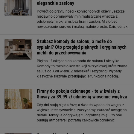
eleganckie zasłony
Powrót do przytulności - koniec "gołych okien" Jeszcze
niedawno dominowały minimalistyczne wnętrza z
odsłoniętymi oknami, bez firan i zasłon. Miało być
nowocześnie, surowo i maksymalnie prosto. Dziś jednak
ten trend wyraźnie się odwraca – coraz więcej osób
wraca do tekstyliów, które ocieplają
Szukasz komody do salonu, a może do
sypialni? Oto przegląd pięknych i oryginalnych
mebli do przechowywania
Piękna i funkcjonalna komoda do salonu i nie tylko
Komody to meble o konstrukcji skrzyniowej, które znane
są już od XVII wieku. Z mieszkań i rezydencji wyparły
klasyczne skrzynie, przebijając je funkcjonalnością.
Ogromna funkcjonalność i rozmaite możliwości
wykorzystania wolnej przestrzeni
Firany do pokoju dziennego - te w kwiaty z
Sinsay za 39,99 zł odmienią wiosenne wnętrza
Gdy dni stają się dłuższe, a światło wpada do wnętrz z
większą intensywnością, zaczynamy zwracać uwagę na
detale. Tekstylia odgrywają tu ogromną rolę – to one
budują atmosferę i potrafią całkowicie odmienić
charakter pomieszczenia. Właśnie dlatego firany i
zasłony są jednym z najprostszych sposobów