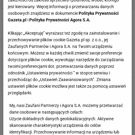
zależności od zakresu sprzeciwu i podmiotu, wobec którego
jest kierowany. Więcej informacji o przetwarzaniu danych
osobowych znajdziesz w dokumencie
Polityka Prywatności
Styl minimalistyczny w salonie - czasem mniej
Gazeta.pl
i
Polityka Prywatności Agora S.A.
znaczy więcej
ARANŻACJA SALONU
ARANŻACJE SALONU
MINIMALIZM
SALON
Klikając „Akceptuję” wyrażasz też zgodę na zainstalowanie i
przechowywanie plików cookie Gazeta.pl sp. z o.o., jej
Projektantka wnętrz zdradza patent na regał w
Zaufanych Partnerów i Agora S.A. na Twoim urządzeniu
salonie. To rozwiązanie będzie hitem w 2025
końcowym. Możesz w każdej chwili zmienić swoje preferencje
roku
dotyczące plików cookie, wywołując narzędzie do zarządzania
ARANŻACJE SALONU
MEBLE DO SALONU
REGAŁY
twoimi preferencjami dot. przetwarzania danych poprzez
REGAŁY NA KSIĄŻKI
odnośnik „Ustawienia prywatności ” w stopce serwisu i
przechodząc do „Ustawień Zaawansowanych”. Zmiana
Jak urządzić salon w stylu art deco? Te
ustawień plików cookie możliwa jest także za pomocą ustawień
elementy łączą funkcjonalność z elegancją
przeglądarki.
ARANŻACJE SALONU
ARANŻACJE WNĘTRZ
ART DECO
SALON
My, nasi Zaufani Partnerzy i Agora S.A. możemy przetwarzać
dane osobowe w następujących celach:
Jak urządzić nowoczesny salon w bloku?
Użycie dokładnych danych geolokalizacyjnych. Aktywne
Wykorzystaj te triki
skanowanie charakterystyki urządzenia do celów
ARANŻACJE SALONU
ARANŻACJE WNĘTRZ
MEBLE
MEBLE DO SALONU
identyfikacji. Przechowywanie informacji na urządzeniu lub