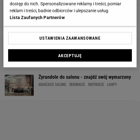
dostęp do nich. Spersonalizowane reklamy i treści, pomiar
reklam i treści, badnie odbiorców i ulepszanie usług.
Jaki kolor pasuje do szarego? Dzięki tym
odcieniom stworzysz przytulne gniazdko w
Lista Zaufanych Partnerów
nowoczesnym stylu
ARANŻACJE SALONU
SALON
SZAROŚĆ
SZARY KOLOR
USTAWIENIA ZAAWANSOWANE
Delikatne, śmietankowe meble do twojego
salonu i jadalni
AKCEPTUJĘ
ARANŻACJE SALONU
FOTELE
JADALNIA
KRZESŁA
Żyrandole do salonu - znajdź swój wymarzony
ARANŻACJE SALONU
DEKORACJE
INSPIRACJE
LAMPY