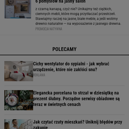
6 pomysłów na jasny salon
z czarną kanapą, czyż nie? Unikajmy też ciężkich,
ciemnych mebli, które mogą przytłaczać przestrzeń.
Stawiajmy raczej na jasne, białe meble, a jeśli wolimy
drewno naturalne — na wyposażenie z jasnego drewna.
PROMOCJA NATYWNA
5. Jak ożywić aranżację salonu? Rośliny i dekoracje
Rośliny doniczkowe nie tylko ożywiają wnętrze
POLECAMY
Cichy wentylator do sypialni - jak wybrać
urządzenie, które nie zakłóci snu?
REKLAMA
Elegancka porcelana to strzał w dziesiątkę na
prezent ślubny. Porządne serwisy obiadowe są
teraz w świetnych cenach
Jak czytać rzuty mieszkań? Uniknij błędów przy
zakupie