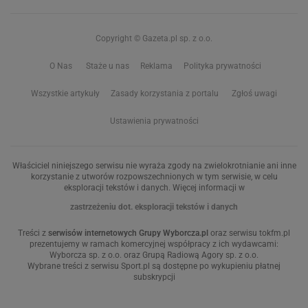
Copyright © Gazeta.pl sp. z o.o.
O Nas
Staże u nas
Reklama
Polityka prywatności
Wszystkie artykuły
Zasady korzystania z portalu
Zgłoś uwagi
Ustawienia prywatności
Właściciel niniejszego serwisu nie wyraża zgody na zwielokrotnianie ani inne
korzystanie z utworów rozpowszechnionych w tym serwisie, w celu
eksploracji tekstów i danych. Więcej informacji w
zastrzeżeniu dot. eksploracji tekstów i danych
Treści z
serwisów internetowych Grupy Wyborcza.pl
oraz serwisu tokfm.pl
prezentujemy w ramach komercyjnej współpracy z ich wydawcami:
Wyborcza sp. z o.o. oraz Grupą Radiową Agory sp. z o.o.
Wybrane treści z serwisu Sport.pl są dostępne po wykupieniu płatnej
subskrypcji