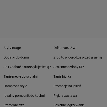
Styl vintage
Odkurzacz 2 w 1
Dodatki do domu
Zrób to w ogrodzie przed jesienią
Jak zadbać o storczyki jesienią?
Jesienne ozdoby DIY
Tanie meble do sypialni
Tanie biurka
Hamptons style
Promocje na jesień
Idealny pomocnik do kuchni
Piękna zastawa
Retro wnętrza
Jesienne ogrzewanie