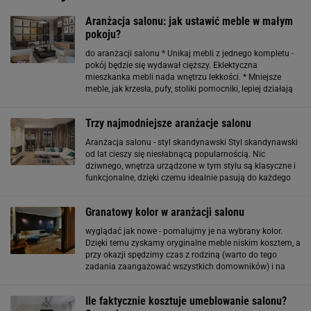
Aranżacja salonu: jak ustawić meble w małym
pokoju?
do aranżacji salonu * Unikaj mebli z jednego kompletu -
pokój będzie się wydawał cięższy. Eklektyczna
mieszkanka mebli nada wnętrzu lekkości. * Mniejsze
meble, jak krzesła, pufy, stoliki pomocniki, lepiej działają
ustawione diagonalnie - pod kątem. Natomiast główne
meble (sofa, regał) równolegle do ścian
Trzy najmodniejsze aranżacje salonu
Aranżacja salonu - styl skandynawski Styl skandynawski
od lat cieszy się niesłabnącą popularnością. Nic
dziwnego, wnętrza urządzone w tym stylu są klasyczne i
funkcjonalne, dzięki czemu idealnie pasują do każdego
salonu. W stylu tym dominują jasne, ciepłe kolory, dzięki
czemu salon jest przestronny
Granatowy kolor w aranżacji salonu
wyglądać jak nowe - pomalujmy je na wybrany kolor.
Dzięki temu zyskamy oryginalne meble niskim kosztem, a
przy okazji spędzimy czas z rodziną (warto do tego
zadania zaangażować wszystkich domowników) i na
chwilę zapomnimy o codziennych obowiązkach.
Granatowy kolor w aranżacji salonu Granatowy to wybór
Ile faktycznie kosztuje umeblowanie salonu?