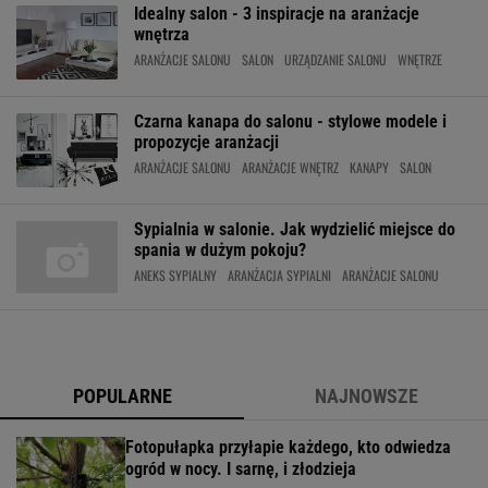
Idealny salon - 3 inspiracje na aranżacje
wnętrza
ARANŻACJE SALONU
SALON
URZĄDZANIE SALONU
WNĘTRZE
Czarna kanapa do salonu - stylowe modele i
propozycje aranżacji
ARANŻACJE SALONU
ARANŻACJE WNĘTRZ
KANAPY
SALON
Sypialnia w salonie. Jak wydzielić miejsce do
spania w dużym pokoju?
ANEKS SYPIALNY
ARANŻACJA SYPIALNI
ARANŻACJE SALONU
POPULARNE
NAJNOWSZE
Fotopułapka przyłapie każdego, kto odwiedza
ogród w nocy. I sarnę, i złodzieja