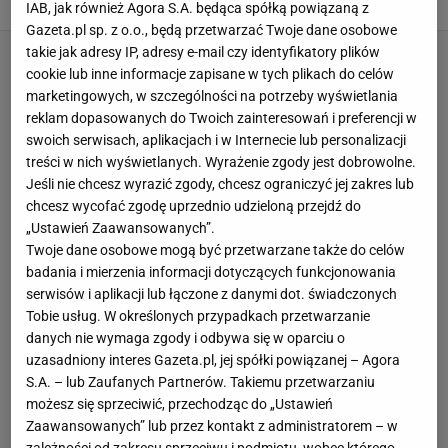
NOWOCZESNE WNĘTRZA
SUFIT
IAB, jak również Agora S.A. będąca spółką powiązaną z
Gazeta.pl sp. z o.o., będą przetwarzać Twoje dane osobowe
takie jak adresy IP, adresy e-mail czy identyfikatory plików
cookie lub inne informacje zapisane w tych plikach do celów
marketingowych, w szczególności na potrzeby wyświetlania
reklam dopasowanych do Twoich zainteresowań i preferencji w
swoich serwisach, aplikacjach i w Internecie lub personalizacji
treści w nich wyświetlanych. Wyrażenie zgody jest dobrowolne.
Jeśli nie chcesz wyrazić zgody, chcesz ograniczyć jej zakres lub
chcesz wycofać zgodę uprzednio udzieloną przejdź do
„Ustawień Zaawansowanych”.
Twoje dane osobowe mogą być przetwarzane także do celów
badania i mierzenia informacji dotyczących funkcjonowania
serwisów i aplikacji lub łączone z danymi dot. świadczonych
Tobie usług. W określonych przypadkach przetwarzanie
danych nie wymaga zgody i odbywa się w oparciu o
uzasadniony interes Gazeta.pl, jej spółki powiązanej – Agora
S.A. – lub Zaufanych Partnerów. Takiemu przetwarzaniu
możesz się sprzeciwić, przechodząc do „Ustawień
Zaawansowanych” lub przez kontakt z administratorem – w