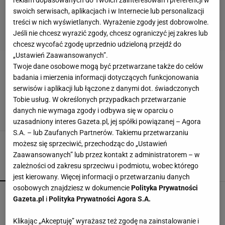
reklam dopasowanych do Twoich zainteresowań i preferencji w
swoich serwisach, aplikacjach i w Internecie lub personalizacji
treści w nich wyświetlanych. Wyrażenie zgody jest dobrowolne.
Jeśli nie chcesz wyrazić zgody, chcesz ograniczyć jej zakres lub
chcesz wycofać zgodę uprzednio udzieloną przejdź do
„Ustawień Zaawansowanych”.
Twoje dane osobowe mogą być przetwarzane także do celów
ARANŻACJE WNĘTRZ; ŚCIANY
badania i mierzenia informacji dotyczących funkcjonowania
serwisów i aplikacji lub łączone z danymi dot. świadczonych
Aranżacje wnętrz: zapiski na ścianie
Tobie usług. W określonych przypadkach przetwarzanie
ARANŻACJE WNĘTRZ; ŚCIANY
TAPETY
danych nie wymaga zgody i odbywa się w oparciu o
uzasadniony interes Gazeta.pl, jej spółki powiązanej – Agora
S.A. – lub Zaufanych Partnerów. Takiemu przetwarzaniu
możesz się sprzeciwić, przechodząc do „Ustawień
Zaawansowanych” lub przez kontakt z administratorem – w
zależności od zakresu sprzeciwu i podmiotu, wobec którego
POPULARNE
NAJNOWSZE
jest kierowany. Więcej informacji o przetwarzaniu danych
osobowych znajdziesz w dokumencie
Polityka Prywatności
Kochały je nasze babcie. Garnki żeliwne są
Gazeta.pl
i
Polityka Prywatności Agora S.A.
niezastąpione w letniej i jesiennej kuchni
Klikając „Akceptuję” wyrażasz też zgodę na zainstalowanie i