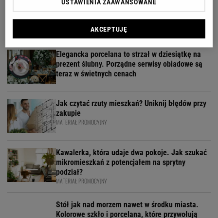
USTAWIENIA ZAAWANSOWANE
Cichy wentylator do sypialni - jak wybrać
urządzenie, które nie zakłóci snu?
REKLAMA
AKCEPTUJĘ
Elegancka porcelana to strzał w dziesiątkę na
prezent ślubny. Porządne serwisy obiadowe są
teraz w świetnych cenach
Jak czytać rzuty mieszkań? Uniknij błędów przy
zakupie
MATERIAŁ PROMOCYJNY
Kawalerka, która udaje dwa pokoje. Jak szukać
mikromieszkań z potencjałem na sprytny
podział?
MATERIAŁ PROMOCYJNY
Stół jak nad morzem nawet w środku miasta.
Kolorowe szkło i porcelana, które przywołują