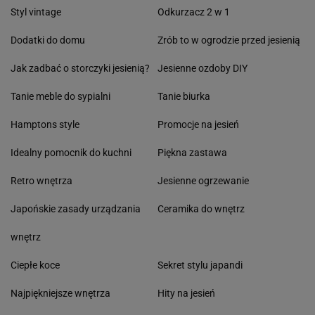
Styl vintage
Odkurzacz 2 w 1
Dodatki do domu
Zrób to w ogrodzie przed jesienią
Jak zadbać o storczyki jesienią?
Jesienne ozdoby DIY
Tanie meble do sypialni
Tanie biurka
Hamptons style
Promocje na jesień
Idealny pomocnik do kuchni
Piękna zastawa
Retro wnętrza
Jesienne ogrzewanie
Japońskie zasady urządzania
Ceramika do wnętrz
wnętrz
Ciepłe koce
Sekret stylu japandi
Najpiękniejsze wnętrza
Hity na jesień