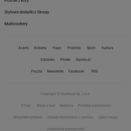
Pościel z kory
Stylowe dodatki z Sinsay
Multicookery
Avanti
Kobieta
Haps
Podróże
Sport
Kultura
Edziecko
Plotek
Gazeta.pl
Poczta
Newsletter
Facebook
RSS
Copyright © Gazeta.pl sp. z o.o.
O Nas
Staże u nas
Reklama
Polityka prywatności
Wszystkie artykuły
Zasady korzystania z portalu
Zgłoś uwagi
Ustawienia prywatności