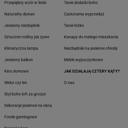
Przepiękny wzór w listki
Tanie dodatki boho
Naturalny dywan
Castorama wyprzedaż
Jesienny niezbędnik
Tanie łóżko
Sztuczne rośliny jak żywe
Kanapy do małego mieszkania
Klimatyczna lampa
Niezbędniki na jesienne chłody
Jesienny balkon
Meble wypoczynkowe
Kino domowe
JAK DZIAŁAJĄ CZTERY KĄTY?
Welur czy len
O nas
Styl boho loft za grosze
Dekoracje jesienne na okna
Fotele gamingowe