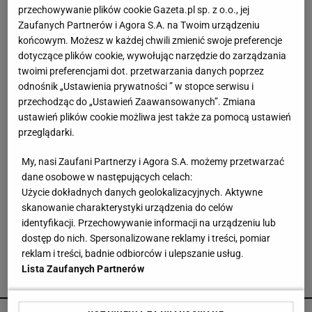
przechowywanie plików cookie Gazeta.pl sp. z o.o., jej
Vintage gramofony wracają do łask. Polacy na
Zaufanych Partnerów i Agora S.A. na Twoim urządzeniu
nowo pokochali vinyle
końcowym. Możesz w każdej chwili zmienić swoje preferencje
dotyczące plików cookie, wywołując narzędzie do zarządzania
twoimi preferencjami dot. przetwarzania danych poprzez
Jeden wakacyjny nawyk może mieć
odnośnik „Ustawienia prywatności ” w stopce serwisu i
nieprzyjemne konsekwencje. Też tak robisz?
przechodząc do „Ustawień Zaawansowanych”. Zmiana
MATERIAŁ PROMOCYJNY
ustawień plików cookie możliwa jest także za pomocą ustawień
przeglądarki.
Te dywany są porządne jak za dawnych lato.
Piękne wzory, a ceny? Nawet mniej niż 50 zł
My, nasi Zaufani Partnerzy i Agora S.A. możemy przetwarzać
dane osobowe w następujących celach:
Użycie dokładnych danych geolokalizacyjnych. Aktywne
Znalazłam idealne, tanie narożniki z funkcją
skanowanie charakterystyki urządzenia do celów
spania i pojemnikiem na pościel. Są w boskich
identyfikacji. Przechowywanie informacji na urządzeniu lub
kolorach
dostęp do nich. Spersonalizowane reklamy i treści, pomiar
reklam i treści, badnie odbiorców i ulepszanie usług.
Lista Zaufanych Partnerów
POLECAMY