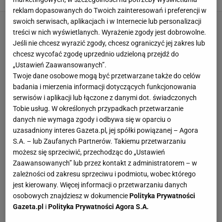
reklam dopasowanych do Twoich zainteresowań i preferencji w
swoich serwisach, aplikacjach i w Internecie lub personalizacji
treści w nich wyświetlanych. Wyrażenie zgody jest dobrowolne.
Jeśli nie chcesz wyrazić zgody, chcesz ograniczyć jej zakres lub
chcesz wycofać zgodę uprzednio udzieloną przejdź do
„Ustawień Zaawansowanych”.
Twoje dane osobowe mogą być przetwarzane także do celów
badania i mierzenia informacji dotyczących funkcjonowania
serwisów i aplikacji lub łączone z danymi dot. świadczonych
Tobie usług. W określonych przypadkach przetwarzanie
danych nie wymaga zgody i odbywa się w oparciu o
uzasadniony interes Gazeta.pl, jej spółki powiązanej – Agora
S.A. – lub Zaufanych Partnerów. Takiemu przetwarzaniu
możesz się sprzeciwić, przechodząc do „Ustawień
Zaawansowanych” lub przez kontakt z administratorem – w
zależności od zakresu sprzeciwu i podmiotu, wobec którego
jest kierowany. Więcej informacji o przetwarzaniu danych
osobowych znajdziesz w dokumencie
Polityka Prywatności
Gazeta.pl
i
Polityka Prywatności Agora S.A.