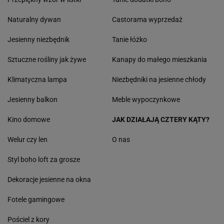
Naturalny dywan
Castorama wyprzedaż
Jesienny niezbędnik
Tanie łóżko
Sztuczne rośliny jak żywe
Kanapy do małego mieszkania
Klimatyczna lampa
Niezbędniki na jesienne chłody
Jesienny balkon
Meble wypoczynkowe
Kino domowe
JAK DZIAŁAJĄ CZTERY KĄTY?
Welur czy len
O nas
Styl boho loft za grosze
Dekoracje jesienne na okna
Fotele gamingowe
Pościel z kory