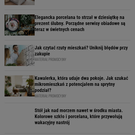
Elegancka porcelana to strzał w dziesiątkę na
prezent ślubny. Porządne serwisy obiadowe są
teraz w świetnych cenach
Jak czytać rzuty mieszkań? Uniknij błędów przy
zakupie
MATERIAŁ PROMOCYJNY
Kawalerka, która udaje dwa pokoje. Jak szukać
mikromieszkań z potencjałem na sprytny
podział?
MATERIAŁ PROMOCYJNY
Stół jak nad morzem nawet w środku miasta.
Kolorowe szkło i porcelana, które przywołują
wakacyjny nastrój