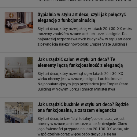
wykończeniami potrafią całkowicie odmienić charakter
salonu. W 2026 roku
Sypialnia w stylu art deco, czyli jak połączyć
elegancję z funkcjonalnością
Styl art deco, który rozwijał się w latach 20. i 30. XX wieku
możemy znaleźć w sztuce, architekturze i designie. Do
najbardziej rozpoznawalnych budynków w stylu art deco
z pewnością należy nowojorski Empire State Building i
Muzeum Narodowe w Warszawie, które choć zostało
wykonane w różnych stylach
Jak urządzić salon w stylu art deco? Te
elementy łączą funkcjonalność z elegancją
Styl art deco, który rozwinął się w latach 20. i 30. XX
wieku obecny jest w sztuce, designie i architekturze.
Najpopularniejszym jego przykładem jest Empire State
Building w Nowym Jorku i gmach Ministerstwa
Komunikacji w Warszawie. Art deco nazywany był
"stylem totalnym", który zawładnął
Jak urządzić kuchnie w stylu art deco? Będzie
ona funkcjonalna, a zarazem elegancka
Styl art deco, to tzw. "styl totalny", co oznacza, że jest
obecny w sztuce, architekturze, a także designie. Okres
jego świetności przypada na lata 20. i 30. XX wieku, ale
współcześnie coraz więcej osób decyduje się na