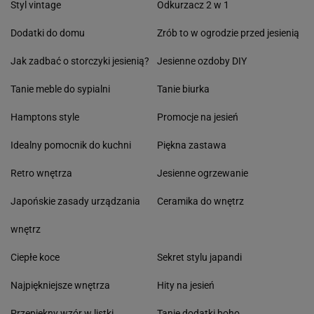
Styl vintage
Odkurzacz 2 w 1
Dodatki do domu
Zrób to w ogrodzie przed jesienią
Jak zadbać o storczyki jesienią?
Jesienne ozdoby DIY
Tanie meble do sypialni
Tanie biurka
Hamptons style
Promocje na jesień
Idealny pomocnik do kuchni
Piękna zastawa
Retro wnętrza
Jesienne ogrzewanie
Japońskie zasady urządzania
Ceramika do wnętrz
wnętrz
Ciepłe koce
Sekret stylu japandi
Najpiękniejsze wnętrza
Hity na jesień
Przepiękny wzór w listki
Tanie dodatki boho