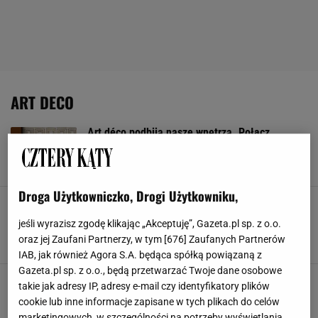
ART DECO
Art déco podbija nasze wnętrza. Połącz
ponadczasową elegancję z funkcjonalnością
ART DECO
DONICZKI
FIRANKI
KOCE
Droga Użytkowniczko, Drogi Użytkowniku,
Jak urządzić gustowne wnętrze w stylu art
déco? Te proste porady pomogą ci
jeśli wyrazisz zgodę klikając „Akceptuję”, Gazeta.pl sp. z o.o.
zaoszczędzić
oraz jej Zaufani Partnerzy, w tym [
676
] Zaufanych Partnerów
ARANŻACJE WNĘTRZ
ART DECO
WNĘTRZA
IAB, jak również Agora S.A. będąca spółką powiązaną z
Gazeta.pl sp. z o.o., będą przetwarzać Twoje dane osobowe
Styl art déco wraca do wnętrz - jest elegancki,
takie jak adresy IP, adresy e-mail czy identyfikatory plików
wyrazisty i robi ogromne wrażenie
cookie lub inne informacje zapisane w tych plikach do celów
ARANŻACJE WNĘTRZ
ART DECO
STYL ART DECO
STYL WNĘTRZ
marketingowych, w szczególności na potrzeby wyświetlania