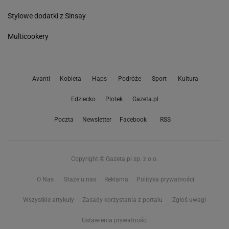
Stylowe dodatki z Sinsay
Multicookery
Avanti
Kobieta
Haps
Podróże
Sport
Kultura
Edziecko
Plotek
Gazeta.pl
Poczta
Newsletter
Facebook
RSS
Copyright © Gazeta.pl sp. z o.o.
O Nas
Staże u nas
Reklama
Polityka prywatności
Wszystkie artykuły
Zasady korzystania z portalu
Zgłoś uwagi
Ustawienia prywatności