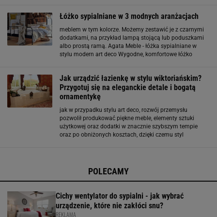
nowoczesnością, które wspaniale oddaje ducha epoki
międzywojennej. Charakteryzują się geometrycznymi
Łóżko sypialniane w 3 modnych aranżacjach
meblem w tym kolorze. Możemy zestawić je z czarnymi
dodatkami, na przykład lampą stojącą lub poduszkami
albo prostą ramą. Agata Meble - łóżka sypialniane w
stylu modern art deco Wygodne, komfortowe łóżko
sypialniane, które wyróżnia się elegancją, dbałością o
detale oraz odpowiednim doborem materiałów
Jak urządzić łazienkę w stylu wiktoriańskim?
Przygotuj się na eleganckie detale i bogatą
ornamentykę
jak w przypadku stylu art deco, rozwój przemysłu
pozwolił produkować piękne meble, elementy sztuki
użytkowej oraz dodatki w znacznie szybszym tempie
oraz po obniżonych kosztach, dzięki czemu styl
wiktoriański nie był zarezerwowany jedynie dla
najbogatszych. Jak urządzić łazienkę w stylu
wiktoriańskim
POLECAMY
Cichy wentylator do sypialni - jak wybrać
urządzenie, które nie zakłóci snu?
REKLAMA