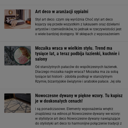
wykorzystanie jego elementów w swoich wnętrzach.
Jeżeli marzysz o kuchni
Art deco w aranżacji sypialni
Styl art deco: czym się wyróżnia Choć styl art deco
kojarzy się przede wszystkim z luksusem oraz dziełami
artystów i rzemieślników, to jednak w rzeczywistości jest
o wiele bardziej dostępny. W sklepach z wyposażeniem
wnętrz znaleźć można wiele mebli i dodatków
stworzonych z materiałów wysokiej
Mozaika wraca w wielkim stylu. Trend ma
tysiące lat, a teraz podbija łazienki, kuchnie i
salony
Od starożytnych pałaców do współczesnych łazienek.
Dlaczego mozaika nagle wraca? Mozaika ma za sobą
tysiące lat historii - zdobiła podłogi w starożytnym
Rzymie, bizantyjskie świątynie i arabskie pałace. Jej siła
tkwi w ponadczasowości wynikającej z ludzkiej natury
uwielbiającej zachwycać się
Nowoczesne dywany w piękne wzory. Tu kupisz
je w doskonałych cenach!
i są ponadczasowe. Elementy wyposażenia wnętrz
znajdziesz na edinos.pl Nowoczesne dywany we wzory:
w stylistyce art deco Nowoczesne dywany nawiązujące
do stylistyki art deco to harmonijne połączenie tradycji z