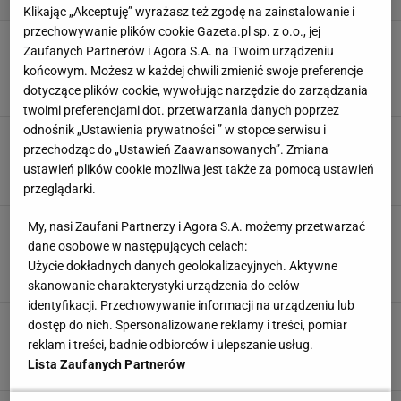
Klikając „Akceptuję” wyrażasz też zgodę na zainstalowanie i
przechowywanie plików cookie Gazeta.pl sp. z o.o., jej
Jak urządzić kuchnie w stylu art deco? Będzie
Zaufanych Partnerów i Agora S.A. na Twoim urządzeniu
ona funkcjonalna, a zarazem elegancka
końcowym. Możesz w każdej chwili zmienić swoje preferencje
ARANŻACJE KUCHNI
ARANŻACJE WNĘTRZ
ART DECO
dotyczące plików cookie, wywołując narzędzie do zarządzania
STYL ART DECO
twoimi preferencjami dot. przetwarzania danych poprzez
odnośnik „Ustawienia prywatności ” w stopce serwisu i
Jak urządzić salon w stylu art deco? Te
przechodząc do „Ustawień Zaawansowanych”. Zmiana
elementy łączą funkcjonalność z elegancją
ustawień plików cookie możliwa jest także za pomocą ustawień
ARANŻACJE SALONU
ARANŻACJE WNĘTRZ
ART DECO
SALON
przeglądarki.
Sypialnia w stylu art deco, czyli jak połączyć
My, nasi Zaufani Partnerzy i Agora S.A. możemy przetwarzać
elegancję z funkcjonalnością
dane osobowe w następujących celach:
ARANŻACJA SYPIALNI
ARANŻACJE WNĘTRZ
ART DECO
Użycie dokładnych danych geolokalizacyjnych. Aktywne
STYL ART DECO
skanowanie charakterystyki urządzenia do celów
identyfikacji. Przechowywanie informacji na urządzeniu lub
Art deco w aranżacji sypialni
dostęp do nich. Spersonalizowane reklamy i treści, pomiar
ARANŻACJA SYPIALNI
ARANŻACJE WNĘTRZ
ART DECO
reklam i treści, badnie odbiorców i ulepszanie usług.
PROJEKTOWANIE WNĘTRZ
Lista Zaufanych Partnerów