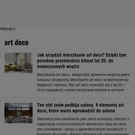
Więcej o:
art deco
Jak urządzić mieszkanie art deco? Dzięki tym
poradom przeniesiesz klimat lat 20. do
nowoczesnych wnętrz
Mieszkanie art deco - eleganckie, wytworne wnętrze pełne
luksusu i przepychu Mieszkanie art deco to kwintesencja
elegancji i luksusu. Styl art deco wywodzi się z lat 20. i
choć największy rozkwit przeżywał właśnie w tamtym
okresie, to nadal cieszy się on niemałą popularnością.
Obecnie na mieszkanie
Ten styl znów podbija salony. 4 elementy art
deco, które warto wprowadzić do salonu
Geometryczne oświetlenie jako serce aranżacji Jednym z
najbardziej rozpoznawalnych elementów stylu art deco
jest oświetlenie. Lampy o geometrycznych kształtach, z
kulistymi kloszami, złotymi detalami lub chromowanymi