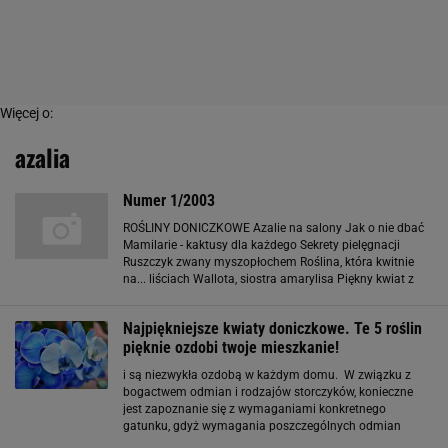
Więcej o:
azalia
Numer 1/2003
ROŚLINY DONICZKOWE Azalie na salony Jak o nie dbać
Mamilarie - kaktusy dla każdego Sekrety pielęgnacji
Ruszczyk zwany myszopłochem Roślina, która kwitnie
na... liściach Wallota, siostra amarylisa Piękny kwiat z
Afryki POMYSŁY Dżungla pod dachem Kilkanaście
gatunków roślin na jednym konarze Modne
Najpiękniejsze kwiaty doniczkowe. Te 5 roślin
pięknie ozdobi twoje mieszkanie!
i są niezwykła ozdobą w każdym domu. W związku z
bogactwem odmian i rodzajów storczyków, konieczne
jest zapoznanie się z wymaganiami konkretnego
gatunku, gdyż wymagania poszczególnych odmian
mogą się od siebie zdecydowanie różnić. 2. Azalia