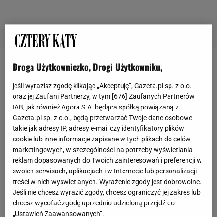
Droga Użytkowniczko, Drogi Użytkowniku,
AZALIA
jeśli wyrazisz zgodę klikając „Akceptuję”, Gazeta.pl sp. z o.o.
Numer 6/2003
oraz jej Zaufani Partnerzy, w tym [
676
] Zaufanych Partnerów
AZALIA
BALKON
BALKONU
BAMBUS
IAB, jak również Agora S.A. będąca spółką powiązaną z
Gazeta.pl sp. z o.o., będą przetwarzać Twoje dane osobowe
takie jak adresy IP, adresy e-mail czy identyfikatory plików
Numer 1/2003
cookie lub inne informacje zapisane w tych plikach do celów
AZALIA
BOTANIKA
BUKIETY
CIĘCIE DRZEW
marketingowych, w szczególności na potrzeby wyświetlania
reklam dopasowanych do Twoich zainteresowań i preferencji w
swoich serwisach, aplikacjach i w Internecie lub personalizacji
treści w nich wyświetlanych. Wyrażenie zgody jest dobrowolne.
Numer 6/2003
Jeśli nie chcesz wyrazić zgody, chcesz ograniczyć jej zakres lub
AZALIA
CZOSNEK OZDOBNY
DOMEK NA DRZEWIE
chcesz wycofać zgodę uprzednio udzieloną przejdź do
DOMKI DLA DZIECI
„Ustawień Zaawansowanych”.