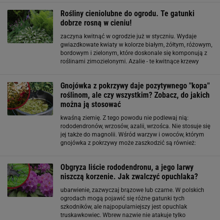
Azalie doniczkowe to najczęściej odmiana indyjska -
Rośliny cieniolubne do ogrodu. Te gatunki
Azalea indica lub
dobrze rosną w cieniu!
zaczyna kwitnąć w ogrodzie już w styczniu. Wydaje
gwiazdkowate kwiaty w kolorze białym, żółtym, różowym,
bordowym i zielonym, które doskonale się komponują z
roślinami zimozielonymi. Azalie - te kwitnące krzewy
cieszą się dużą popularnością dzięki swoim kolorowym
kwiatom i ozdobnym liściom. Ozdobne krzewy
Gnojówka z pokrzywy daje pozytywnego "kopa"
roślinom, ale czy wszystkim? Zobacz, do jakich
można ją stosować
kwaśną ziemię. Z tego powodu nie podlewaj nią:
rododendronów, wrzosów, azalii, wrzośca. Nie stosuje się
jej także do magnolii. Wśród warzyw i owoców, którym
gnojówka z pokrzywy może zaszkodzić są również:
borówka, żurawina, czosnek, cebula, fasola. Czytaj też:
Komary psują ci grilla? Ten prosty
Obgryza liście rododendronu, a jego larwy
niszczą korzenie. Jak zwalczyć opuchlaka?
ubarwienie, zazwyczaj brązowe lub czarne. W polskich
ogrodach mogą pojawić się różne gatunki tych
szkodników, ale najpopularniejszy jest opuchlak
truskawkowiec. Wbrew nazwie nie atakuje tylko