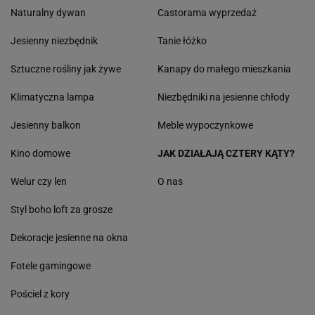
Naturalny dywan
Castorama wyprzedaż
Jesienny niezbędnik
Tanie łóżko
Sztuczne rośliny jak żywe
Kanapy do małego mieszkania
Klimatyczna lampa
Niezbędniki na jesienne chłody
Jesienny balkon
Meble wypoczynkowe
Kino domowe
JAK DZIAŁAJĄ CZTERY KĄTY?
Welur czy len
O nas
Styl boho loft za grosze
Dekoracje jesienne na okna
Fotele gamingowe
Pościel z kory