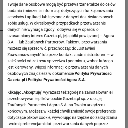
Twoje dane osobowe mogą być przetwarzane także do celów
badania i mierzenia informacji dotyczących funkcjonowania
serwisów i aplikacji lub łączone z danymi dot. świadczonych
Tobie usług. W określonych przypadkach przetwarzanie
POPULARNE
NAJNOWSZE
danych nie wymaga zgody i odbywa się w oparciu o
uzasadniony interes Gazeta.pl, jej spółki powiązanej – Agora
Kompaktowa bieżnia do małego mieszkania.
S.A. – lub Zaufanych Partnerów. Takiemu przetwarzaniu
Ten sprzęt mieści się pod łóżko
możesz się sprzeciwić, przechodząc do „Ustawień
Zaawansowanych” lub przez kontakt z administratorem – w
zależności od zakresu sprzeciwu i podmiotu, wobec którego
Vintage gramofony wracają do łask. Polacy na
jest kierowany. Więcej informacji o przetwarzaniu danych
nowo pokochali vinyle
osobowych znajdziesz w dokumencie
Polityka Prywatności
Gazeta.pl
i
Polityka Prywatności Agora S.A.
Jeden wakacyjny nawyk może mieć
nieprzyjemne konsekwencje. Też tak robisz?
Klikając „Akceptuję” wyrażasz też zgodę na zainstalowanie i
MATERIAŁ PROMOCYJNY
przechowywanie plików cookie Gazeta.pl sp. z o.o., jej
Zaufanych Partnerów i Agora S.A. na Twoim urządzeniu
Te dywany są porządne jak za dawnych lato.
końcowym. Możesz w każdej chwili zmienić swoje preferencje
Piękne wzory, a ceny? Nawet mniej niż 50 zł
dotyczące plików cookie, wywołując narzędzie do zarządzania
twoimi preferencjami dot. przetwarzania danych poprzez