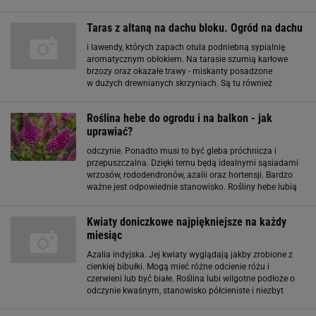
truskawek, ale często także na rododendrony i azalie,
dlatego posiadacze tych roślin powinni wiedzieć, jak je
Taras z altaną na dachu bloku. Ogród na dachu
i lawendy, których zapach otula podniebną sypialnię
aromatycznym obłokiem. Na tarasie szumią karłowe
brzozy oraz okazałe trawy - miskanty posadzone
w dużych drewnianych skrzyniach. Są tu również
stateczne, strzyżone w kulę bukszpany, a także
kosodrzewiny, berberysy, kolumnowe jałowce, azalie
Roślina hebe do ogrodu i na balkon - jak
japońskie
uprawiać?
odczynie. Ponadto musi to być gleba próchnicza i
przepuszczalna. Dzięki temu będą idealnymi sąsiadami
wrzosów, rododendronów, azalii oraz hortensji. Bardzo
ważne jest odpowiednie stanowisko. Rośliny hebe lubią
słoneczne miejsca, osłonięte od wiatru. Poradzą sobie
jednak także w lekko zacienionych obszarach
Kwiaty doniczkowe najpiękniejsze na każdy
miesiąc
Azalia indyjska. Jej kwiaty wyglądają jakby zrobione z
cienkiej bibułki. Mogą mieć różne odcienie różu i
czerwieni lub być białe. Roślina lubi wilgotne podłoże o
odczynie kwaśnym, stanowisko półcieniste i niezbyt
wysoką temperaturę (ok. 15 st. C). Kwiaty doniczkowe we
wnętrzach Fot. Flora Dania