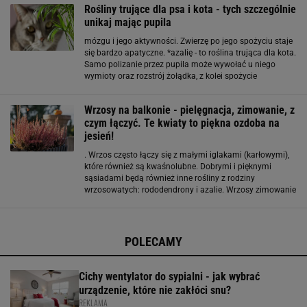
Rośliny trujące dla psa i kota - tych szczególnie
unikaj mając pupila
mózgu i jego aktywności. Zwierzę po jego spożyciu staje
się bardzo apatyczne. *azalię - to roślina trująca dla kota.
Samo polizanie przez pupila może wywołać u niego
wymioty oraz rozstrój żołądka, z kolei spożycie
spowoduje ślinotok, drgawki, śpiączkę, a nawet śmierć.
*kliwię - szkodliwa dla kotów, może
Wrzosy na balkonie - pielęgnacja, zimowanie, z
czym łączyć. Te kwiaty to piękna ozdoba na
jesień!
. Wrzos często łączy się z małymi iglakami (karłowymi),
które również są kwaśnolubne. Dobrymi i pięknymi
sąsiadami będą również inne rośliny z rodziny
wrzosowatych: rododendrony i azalie. Wrzosy zimowanie
Niestety, zimowanie wrzosów w doniczce nie jest łatwe.
Są to rośliny niezbyt wrażliwe na mróz, ale w
POLECAMY
Cichy wentylator do sypialni - jak wybrać
urządzenie, które nie zakłóci snu?
REKLAMA