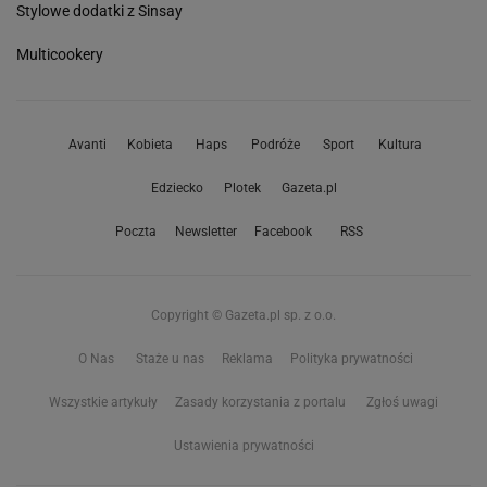
Stylowe dodatki z Sinsay
Multicookery
Avanti
Kobieta
Haps
Podróże
Sport
Kultura
Edziecko
Plotek
Gazeta.pl
Poczta
Newsletter
Facebook
RSS
Copyright © Gazeta.pl sp. z o.o.
O Nas
Staże u nas
Reklama
Polityka prywatności
Wszystkie artykuły
Zasady korzystania z portalu
Zgłoś uwagi
Ustawienia prywatności