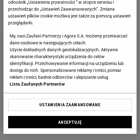
odnośnik „Ustawienia prywatności ” w stopce serwisu i
Przenośne klimatyzatory i wentylatory najlepsze
przechodząc do „Ustawień Zaawansowanych”. Zmiana
na upały. Są tanie i ciche, dobre do sypialni
ustawień plików cookie możliwa jest także za pomocą ustawień
przeglądarki.
My, nasi Zaufani Partnerzy i Agora S.A. możemy przetwarzać
dane osobowe w następujących celach:
Użycie dokładnych danych geolokalizacyjnych. Aktywne
skanowanie charakterystyki urządzenia do celów
identyfikacji. Przechowywanie informacji na urządzeniu lub
dostęp do nich. Spersonalizowane reklamy i treści, pomiar
reklam i treści, badnie odbiorców i ulepszanie usług.
Lista Zaufanych Partnerów
USTAWIENIA ZAAWANSOWANE
AKCEPTUJĘ