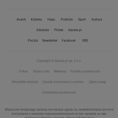
Avanti
Kobieta
Haps
Podróże
Sport
Kultura
Edziecko
Plotek
Gazeta.pl
Poczta
Newsletter
Facebook
RSS
Copyright © Gazeta.pl sp. z o.o.
O Nas
Staże u nas
Reklama
Polityka prywatności
Wszystkie artykuły
Zasady korzystania z portalu
Zgłoś uwagi
Ustawienia prywatności
Właściciel niniejszego serwisu nie wyraża zgody na zwielokrotnianie ani inne
korzystanie z utworów rozpowszechnionych w tym serwisie, w celu