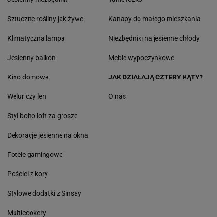
Sztuczne rośliny jak żywe
Kanapy do małego mieszkania
Klimatyczna lampa
Niezbędniki na jesienne chłody
Jesienny balkon
Meble wypoczynkowe
Kino domowe
JAK DZIAŁAJĄ CZTERY KĄTY?
Welur czy len
O nas
Styl boho loft za grosze
Dekoracje jesienne na okna
Fotele gamingowe
Pościel z kory
Stylowe dodatki z Sinsay
Multicookery