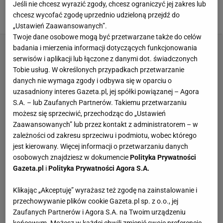
Jeśli nie chcesz wyrazić zgody, chcesz ograniczyć jej zakres lub
BATERIE ŁAZIENKOWE
WANNA WOLNOSTOJĄCA
ŁAZIENKA
chcesz wycofać zgodę uprzednio udzieloną przejdź do
„Ustawień Zaawansowanych”.
Twoje dane osobowe mogą być przetwarzane także do celów
badania i mierzenia informacji dotyczących funkcjonowania
serwisów i aplikacji lub łączone z danymi dot. świadczonych
Tobie usług. W określonych przypadkach przetwarzanie
danych nie wymaga zgody i odbywa się w oparciu o
uzasadniony interes Gazeta.pl, jej spółki powiązanej – Agora
S.A. – lub Zaufanych Partnerów. Takiemu przetwarzaniu
możesz się sprzeciwić, przechodząc do „Ustawień
Zaawansowanych” lub przez kontakt z administratorem – w
zależności od zakresu sprzeciwu i podmiotu, wobec którego
jest kierowany. Więcej informacji o przetwarzaniu danych
osobowych znajdziesz w dokumencie
Polityka Prywatności
Gazeta.pl
i
Polityka Prywatności Agora S.A.
Klikając „Akceptuję” wyrażasz też zgodę na zainstalowanie i
przechowywanie plików cookie Gazeta.pl sp. z o.o., jej
Zaufanych Partnerów i Agora S.A. na Twoim urządzeniu
końcowym. Możesz w każdej chwili zmienić swoje preferencje