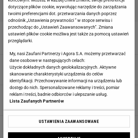
dotyczące plików cookie, wywołując narzędzie do zarządzania
twoimi preferencjami dot. przetwarzania danych poprzez
odnośnik „Ustawienia prywatności ” w stopce serwisu i
przechodząc do „Ustawień Zaawansowanych”. Zmiana
Masaż pod prysznicem, czyli o panelach
hydromasażowych prawie wszystko
ustawień plików cookie możliwa jest także za pomocą ustawień
przeglądarki.
ARMATURA ŁAZIENKOWA
BATERIE ŁAZIENKOWE
INSPIRACJE
PORADY
My, nasi Zaufani Partnerzy i Agora S.A. możemy przetwarzać
dane osobowe w następujących celach:
Łazienka: pomysł na baterię
Użycie dokładnych danych geolokalizacyjnych. Aktywne
BATERIE
BATERIE ŁAZIENKOWE
INSPIRACJE
MEBLE ŁAZIENKOWE
skanowanie charakterystyki urządzenia do celów
identyfikacji. Przechowywanie informacji na urządzeniu lub
dostęp do nich. Spersonalizowane reklamy i treści, pomiar
Ekonomiczne baterie łazienkowe L90 i L20
reklam i treści, badnie odbiorców i ulepszanie usług.
Roca
Lista Zaufanych Partnerów
BATERIE ŁAZIENKOWE
USTAWIENIA ZAAWANSOWANE
Bateria umywalkowa i bidetowa z rączką
natrysku
BATERIE ŁAZIENKOWE
BIDETKA
WYPOSAŻENIE ŁAZIENKI