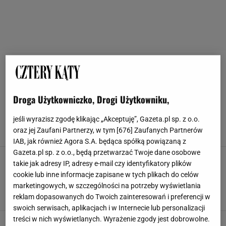
BATERIE ŁAZIENKOWE
Umywalka z kamienia nie musi być droga. Ten
Droga Użytkowniczko, Drogi Użytkowniku,
designerski i elegancki model to cenowa
perełka
jeśli wyrazisz zgodę klikając „Akceptuję”, Gazeta.pl sp. z o.o.
BATERIE ŁAZIENKOWE
CERAMIKA ŁAZIENKOWA
EDINOS
oraz jej Zaufani Partnerzy, w tym [
676
] Zaufanych Partnerów
UMYWALKA
IAB, jak również Agora S.A. będąca spółką powiązaną z
Gazeta.pl sp. z o.o., będą przetwarzać Twoje dane osobowe
Co wybrać zamiast płytek w łazience? Ten
takie jak adresy IP, adresy e-mail czy identyfikatory plików
patent jest tani, ale nowoczesny. Podbije
cookie lub inne informacje zapisane w tych plikach do celów
trendy w 2025 roku
marketingowych, w szczególności na potrzeby wyświetlania
ARANŻACJA ŁAZIENKI
BATERIE ŁAZIENKOWE
reklam dopasowanych do Twoich zainteresowań i preferencji w
CERAMIKA ŁAZIENKOWA
PŁYTKI ŁAZIENKOWE
swoich serwisach, aplikacjach i w Internecie lub personalizacji
treści w nich wyświetlanych. Wyrażenie zgody jest dobrowolne.
Jak ustawić baterię przy wannie wolnostojącej?