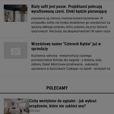
wszystkim opowiedziała o bateriach łazienkowych w
Biały sufit jest passe. Projektanci polecają
wyrafinowaną czerń. Efekt będzie piorunujący
popularne są ciemne, matowe baterie łazienkowe. W
przypadku sufitu nie trzeba dodatkowo go uwydatniać za
sprawą lekkiego połysku, który pojawia się przy farbach
satynowych. Nie boisz się eksperymentów? W takim razie
czas na remont, wejdź w nowy rok z przytupem.
Wrześniowy numer "Czterech Kątów" już w
sprzedaży
Kuchenna odnowa - metamorfoza ciasnego
pomieszczenia Schody dla wygody - z drewna, stali,
żelbetu Zieleń Mistrzowie przetrwania - sukulenty
uprawiane w doniczkach Czekając na jesień - wrzesień na
naszym balkonie Rynek W trójwymiarze - meble i dodatki
z wyrazistą fakturą Oszczędny strumień - baterie
POLECAMY
Cichy wentylator do sypialni - jak wybrać
urządzenie, które nie zakłóci snu?
REKLAMA