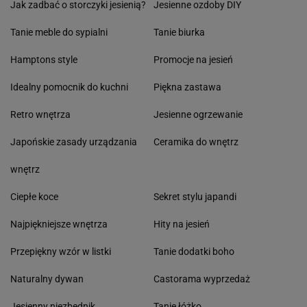
Jak zadbać o storczyki jesienią?
Jesienne ozdoby DIY
Tanie meble do sypialni
Tanie biurka
Hamptons style
Promocje na jesień
Idealny pomocnik do kuchni
Piękna zastawa
Retro wnętrza
Jesienne ogrzewanie
Japońskie zasady urządzania
Ceramika do wnętrz
wnętrz
Ciepłe koce
Sekret stylu japandi
Najpiękniejsze wnętrza
Hity na jesień
Przepiękny wzór w listki
Tanie dodatki boho
Naturalny dywan
Castorama wyprzedaż
Jesienny niezbędnik
Tanie łóżko