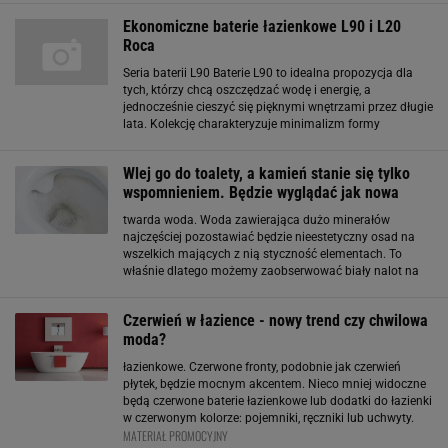
posiadamy baterie w kolorze srebrnym, złotym, czarnym
Ekonomiczne baterie łazienkowe L90 i L20
Roca
Seria baterii L90 Baterie L90 to idealna propozycja dla
tych, którzy chcą oszczędzać wodę i energię, a
jednocześnie cieszyć się pięknymi wnętrzami przez długie
lata. Kolekcję charakteryzuje minimalizm formy
połączony z najwyższą jakością i innowacyjnymi eco
rozwiązaniami. Proste linie, wyraziste
Wlej go do toalety, a kamień stanie się tylko
wspomnieniem. Będzie wyglądać jak nowa
twarda woda. Woda zawierająca dużo minerałów
najczęściej pozostawiać będzie nieestetyczny osad na
wszelkich mających z nią styczność elementach. To
właśnie dlatego możemy zaobserwować biały nalot na
bateriach łazienkowych, umywalkach, w toalecie i w
czajniku. Aby zminimalizować osadzanie się kamienia
Czerwień w łazience - nowy trend czy chwilowa
moda?
łazienkowe. Czerwone fronty, podobnie jak czerwień
płytek, będzie mocnym akcentem. Nieco mniej widoczne
będą czerwone baterie łazienkowe lub dodatki do łazienki
w czerwonym kolorze: pojemniki, ręczniki lub uchwyty.
MATERIAŁ PROMOCYJNY
Kolorowe baterie na tle bieli ceramiki i jasnych ścian i