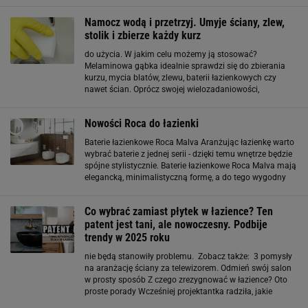
podłóg dadzą wrażenie ożywienia
Namocz wodą i przetrzyj. Umyje ściany, zlew,
stolik i zbierze każdy kurz
do użycia. W jakim celu możemy ją stosować?
Melaminowa gąbka idealnie sprawdzi się do zbierania
kurzu, mycia blatów, zlewu, baterii łazienkowych czy
nawet ścian. Oprócz swojej wielozadaniowości,
magiczna gąbka ma także jeszcze jeden atut, a jest nim
niska cena! Zestaw 5 gąbek kupicie w Action w cenie 4,45
Nowości Roca do łazienki
Baterie łazienkowe Roca Malva Aranżując łazienkę warto
wybrać baterie z jednej serii - dzięki temu wnętrze będzie
spójne stylistycznie. Baterie łazienkowe Roca Malva mają
elegancką, minimalistyczną formę, a do tego wygodny
uchwyt, który porusza się lekko we wszystkich
kierunkach, więc poradzi
Co wybrać zamiast płytek w łazience? Ten
patent jest tani, ale nowoczesny. Podbije
trendy w 2025 roku
nie będą stanowiły problemu. Zobacz także: 3 pomysły
na aranżację ściany za telewizorem. Odmień swój salon
w prosty sposób Z czego zrezygnować w łazience? Oto
proste porady Wcześniej projektantka radziła, jakie
aranżacje w łazience bywają problematyczne. Przede