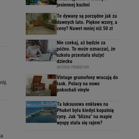
jesiennej kuchni
Te dywany są porządne jak za
dawnych lato. Piękne wzory, a
ceny? Nawet mniej niż 50 zł
Nie czekaj, aż będzie za
późno. To może oznaczać, że
szkoła przestała służyć
dziecku
MATERIAŁ PROMOCYJNY
Vintage gramofony wracają do
rój.
łask. Polacy na nowo
pokochali vinyle
Ta luksusowa enklawa na
Phuket była kiedyś kopalnią
cyny. Jak "blizna" na mapie
wyspy stała się rajem?
ka