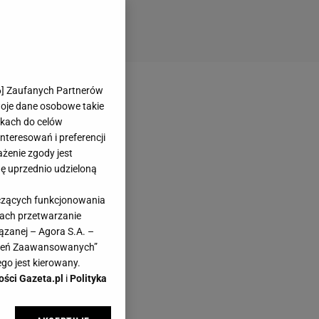
6
] Zaufanych Partnerów
woje dane osobowe takie
likach do celów
teresowań i preferencji
ażenie zgody jest
dę uprzednio udzieloną
yczących funkcjonowania
kach przetwarzanie
ązanej – Agora S.A. –
awień Zaawansowanych”
go jest kierowany.
ości Gazeta.pl
i
Polityka