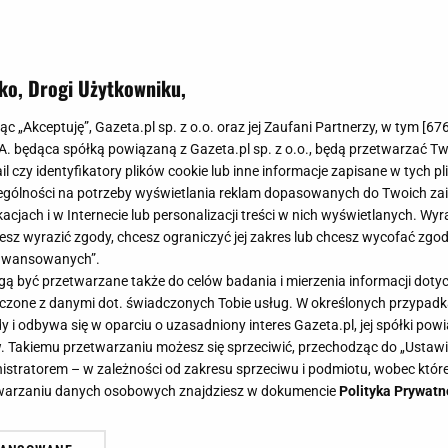
ko, Drogi Użytkowniku,
jąc „Akceptuję”, Gazeta.pl sp. z o.o. oraz jej Zaufani Partnerzy, w tym [
67
.A. będąca spółką powiązaną z Gazeta.pl sp. z o.o., będą przetwarzać T
ail czy identyfikatory plików cookie lub inne informacje zapisane w tych p
gólności na potrzeby wyświetlania reklam dopasowanych do Twoich zain
acjach i w Internecie lub personalizacji treści w nich wyświetlanych. Wyr
cesz wyrazić zgody, chcesz ograniczyć jej zakres lub chcesz wycofać zgo
aawansowanych”.
 być przetwarzane także do celów badania i mierzenia informacji dot
 łączone z danymi dot. świadczonych Tobie usług. W określonych przypad
i odbywa się w oparciu o uzasadniony interes Gazeta.pl, jej spółki powi
. Takiemu przetwarzaniu możesz się sprzeciwić, przechodząc do „Ust
nistratorem – w zależności od zakresu sprzeciwu i podmiotu, wobec które
etwarzaniu danych osobowych znajdziesz w dokumencie
Polityka Prywatn