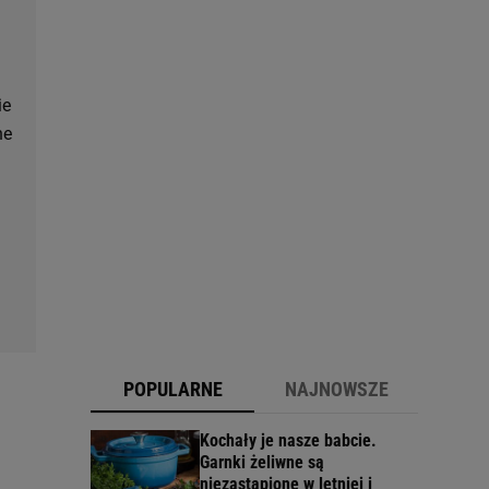
ie
ne
POPULARNE
NAJNOWSZE
Kochały je nasze babcie.
Garnki żeliwne są
niezastąpione w letniej i