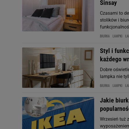
Sinsay
Czasami to de
stolików i biu
funkcjonalnoś
BIURKA
LAMPKI
LA
Styl i funk
każdego wn
Dobre oświetl
lampka nie tyl
BIURKA
LAMPKI
LA
Jakie biur
popularnoś
Wrzesień tuż 
wyposażeniem 