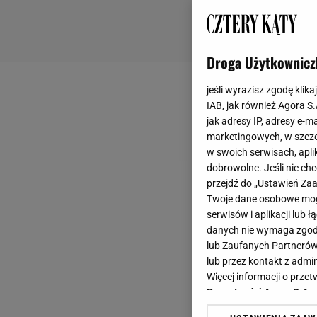
Droga Użytkownicz
jeśli wyrazisz zgodę klika
IAB, jak również Agora S
jak adresy IP, adresy e-m
marketingowych, w szcze
w swoich serwisach, aplik
dobrowolne. Jeśli nie ch
przejdź do „Ustawień Z
Twoje dane osobowe mogą
serwisów i aplikacji lub
danych nie wymaga zgody 
lub Zaufanych Partnerów
lub przez kontakt z admi
Więcej informacji o prz
Prywatności Agora S.A.