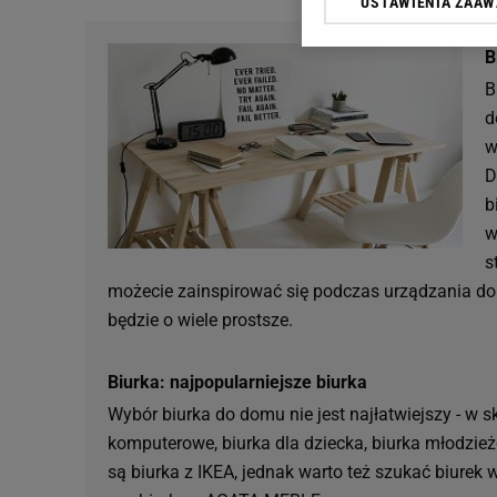
USTAWIENIA ZAA
Klikając „Akceptuję” wyra
Zaufanych Partnerów i A
B
dotyczące plików cookie,
odnośnik „Ustawienia pr
B
plików cookie możliwa je
d
w
My, nasi Zaufani Partne
D
Użycie dokładnych danych
Przechowywanie informacji
b
badnie odbiorców i uleps
w
s
możecie zainspirować się podczas urządzania do
będzie o wiele prostsze.
Biurka: najpopularniejsze biurka
Wybór biurka do domu nie jest najłatwiejszy - w 
komputerowe, biurka dla dziecka, biurka młodzie
są biurka z IKEA, jednak warto też szukać biurek