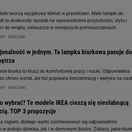
tale tworzą wyjątkowy klimat w przestrzeni. Małe lampki do
rek to doskonały sposób na wprowadzenie przytulności, stylu i
ci do wnętrz, zwłaszcza w mniejszych pomieszczeniach.
MPY
OŚWIETLENIE
cjonalność w jednym. Ta lampka biurkowa pasuje do
ętrza
enie biurka to klucz do komfortowej pracy i nauki. Odpowiednia
ko chroni wzrok, ale też poprawia koncentrację i wpływa na nast
MPY
OŚWIETLENIE
ko wybrać? Te modele IKEA cieszą się niesłabnącą
cią. TOP 3 propozycje
za rogiem, dlatego warto zainteresować się odpowiednim
w pokoju dziecka, jak i w domowym biurze. Zobacz, jakie biur