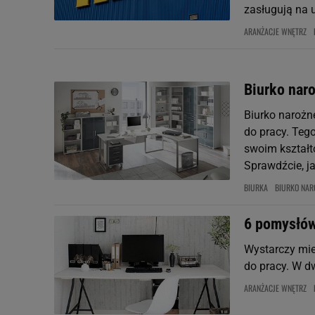
zasługują na 
ARANŻACJE WNĘTRZ
Biurko nar
Biurko narożn
do pracy. Teg
swoim kształt
Sprawdźcie, jak
BIURKA
BIURKO NAR
6 pomysłów
Wystarczy mieć
do pracy. W d
ARANŻACJE WNĘTRZ