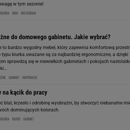
uwagę w tym sezonie!
BIURKA
DOM
INSTAGRAM
ożne do domowego gabinetu. Jakie wybrać?
e to bardzo wygodny mebel, który zapewnia komfortową przest
o typu biurka uważane są za najbardziej ergonomiczne, a dzięki
om sprawdzą się w niewielkich gabinetach i pokojach nastolatk
i...
OŻNE
GABINET
INSPIRACJE
 na kącik do pracy
 blat, krzesło i odrobinę wyobraźni, by stworzyć niebanalne mi
wóch dominujących kolorach.
BIURKA
BIURO
GABINET