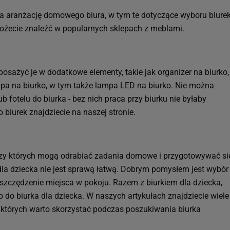
a aranżację domowego biura, w tym te dotyczące wyboru biurek
 możecie znaleźć w popularnych sklepach z meblami.
osażyć je w dodatkowe elementy, takie jak organizer na biurko,
ampa na biurko, w tym także lampa LED na biurko. Nie można
 fotelu do biurka - bez nich praca przy biurku nie byłaby
biurek znajdziecie na naszej stronie.
przy których mogą odrabiać zadania domowe i przygotowywać si
dla dziecka nie jest sprawą łatwą. Dobrym pomysłem jest wybór
oszczędzenie miejsca w pokoju. Razem z biurkiem dla dziecka,
o do biurka dla dziecka. W naszych artykułach znajdziecie wiele
z których warto skorzystać podczas poszukiwania biurka