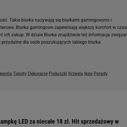
ność. Takie biurka nazywają się biurkami gamingowymi i
uterowe. Biurka gamingowe zapewniają większy komfort w czas
 ich zakup. W dziale Biurka znajdziecie też informacje związa
 przydatne dla osób poszukujących takiego biurka
esoria
Tapety
Dekoracje
Poduszki
Krzesła
Ikea
Porady
lampkę LED za niecałe 18 zł. Hit sprzedażowy w