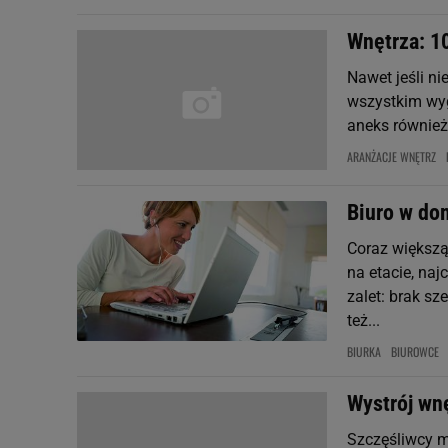
Wnętrza: 1
Nawet jeśli ni
wszystkim wyg
aneks również 
ARANŻACJE WNĘTRZ
Biuro w do
Coraz większą
na etacie, naj
zalet: brak sz
też...
BIURKA
BIUROWCE
Wystrój wn
Szczęśliwcy m