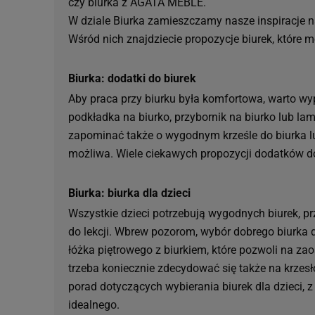
czy biurka z AGATA MEBLE.
W dziale Biurka zamieszczamy nasze inspiracje n
Wśród nich znajdziecie propozycje biurek, które
Biurka: dodatki do biurek
Aby praca przy biurku była komfortowa, warto wyp
podkładka na biurko, przybornik na biurko lub l
zapominać także o wygodnym krześle do biurka lub
możliwa. Wiele ciekawych propozycji dodatków do 
Biurka: biurka dla dzieci
Wszystkie dzieci potrzebują wygodnych biurek, 
do lekcji. Wbrew pozorom, wybór dobrego biurka 
łóżka piętrowego z biurkiem, które pozwoli na za
trzeba koniecznie zdecydować się także na krzesł
porad dotyczących wybierania biurek dla dzieci, 
idealnego.