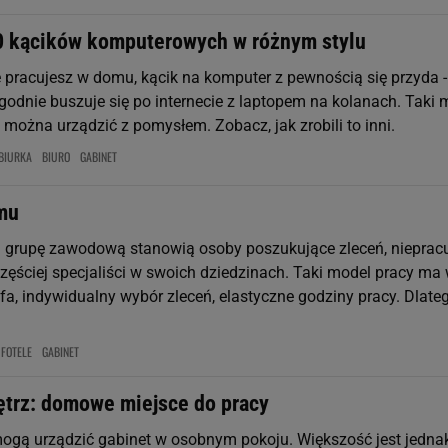
0 kącików komputerowych w różnym stylu
e pracujesz w domu, kącik na komputer z pewnością się przyda -
odnie buszuje się po internecie z laptopem na kolanach. Taki 
można urządzić z pomysłem. Zobacz, jak zrobili to inni.
BIURKA
BIURO
GABINET
mu
 grupę zawodową stanowią osoby poszukujące zleceń, nieprac
częściej specjaliści w swoich dziedzinach. Taki model pracy ma 
efa, indywidualny wybór zleceń, elastyczne godziny pracy. Dlate
FOTELE
GABINET
ętrz: domowe miejsce do pracy
ogą urządzić gabinet w osobnym pokoju. Większość jest jedna