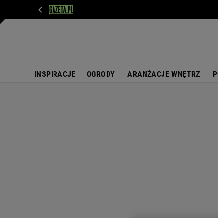
WIADOMOŚCI
NEXT
SPORT
PLOTEK
D
INSPIRACJE
OGRODY
ARANŻACJE WNĘTRZ
P