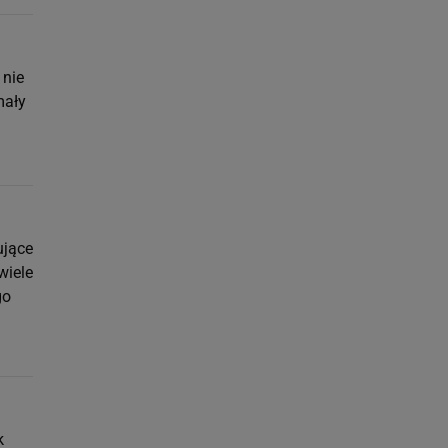
 nie
mały
ujące
wiele
go
k