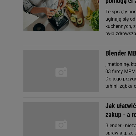
pomogą ci 
Te sprzęty po
uginają się o
kuchennych, z
była zdrowsza
Blender MB
, metioninę, k
03 firmy MPM 
Do jego przygo
tahini, ząbka 
Jak ułatwić
zakup - a r
Blender - niez
sprawiają, że 