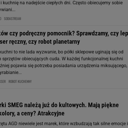
 i kuchnię na nadejście ciepłych dni. Często obiecujemy sobie
wiani...
O
SODASTREAM
ków czy podręczny pomocnik? Sprawdzamy, czy lep
er ręczny, czy robot planetarny
uchni to nie lada wyzwanie, bo półki sklepowe uginają się od
sprzętów obiecujących cuda. W każdej funkcjonalnej kuchni
óźniej pojawia się potrzeba posiadania urządzenia miksującego,
rabianie...
KSER
ROBOT KUCHENNY
rki SMEG należą już do kultowych. Mają piękne
olory, a ceny? Atrakcyjne
ętu AGD niewiele jest marek, które wzbudzają tak silne emocje i