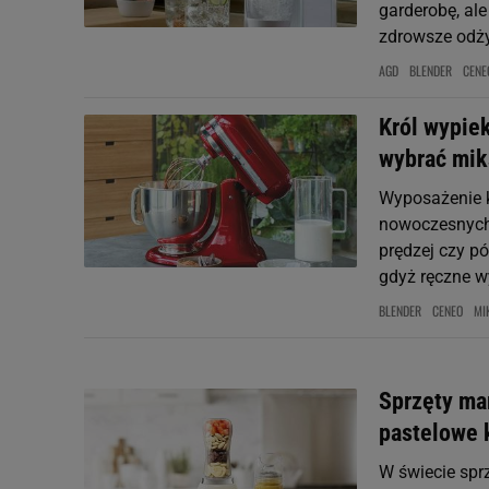
garderobę, ale
zdrowsze odży
AGD
BLENDER
CENE
Król wypie
wybrać miks
Wyposażenie k
nowoczesnych 
prędzej czy p
gdyż ręczne wy
BLENDER
CENEO
MI
Sprzęty ma
pastelowe k
W świecie sprz