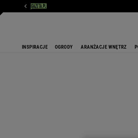
WIADOMOŚCI
NEXT
SPORT
PLOTEK
D
INSPIRACJE
OGRODY
ARANŻACJE WNĘTRZ
P