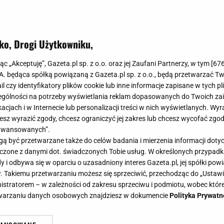
ko, Drogi Użytkowniku,
jąc „Akceptuję”, Gazeta.pl sp. z o.o. oraz jej Zaufani Partnerzy, w tym [
67
.A. będąca spółką powiązaną z Gazeta.pl sp. z o.o., będą przetwarzać T
ail czy identyfikatory plików cookie lub inne informacje zapisane w tych p
gólności na potrzeby wyświetlania reklam dopasowanych do Twoich zain
acjach i w Internecie lub personalizacji treści w nich wyświetlanych. Wyr
cesz wyrazić zgody, chcesz ograniczyć jej zakres lub chcesz wycofać zgo
aawansowanych”.
 być przetwarzane także do celów badania i mierzenia informacji dot
 łączone z danymi dot. świadczonych Tobie usług. W określonych przypad
i odbywa się w oparciu o uzasadniony interes Gazeta.pl, jej spółki powi
. Takiemu przetwarzaniu możesz się sprzeciwić, przechodząc do „Ust
nistratorem – w zależności od zakresu sprzeciwu i podmiotu, wobec które
etwarzaniu danych osobowych znajdziesz w dokumencie
Polityka Prywatn