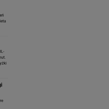
zeń
ieta
BL-
ut.
yżki
gi
re