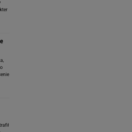
y
kter
de
a,
go
cenie
rafił