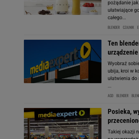
pożądanie jak
ułatwiające go
całego...
BLENDER
CZAJNIK
E
Ten blender
urządzenie 
Wyobraź sobie 
ubija, kroi w 
ułatwienia do 
...
AGD
BLENDER
BLEN
Posieka, wy
przeceniono
Takiej okazji 