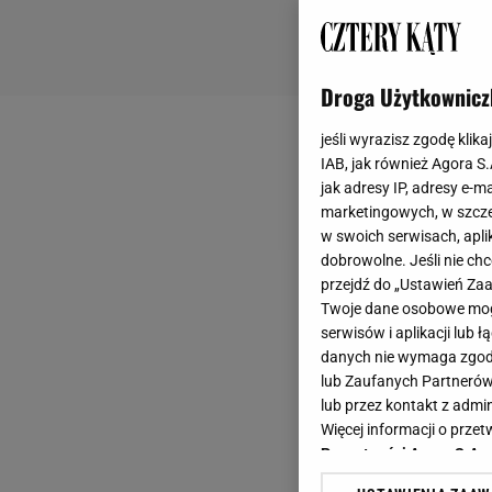
Droga Użytkownicz
jeśli wyrazisz zgodę klika
IAB, jak również Agora S
jak adresy IP, adresy e-m
marketingowych, w szcze
w swoich serwisach, aplik
dobrowolne. Jeśli nie ch
przejdź do „Ustawień Z
Twoje dane osobowe mogą
serwisów i aplikacji lub
danych nie wymaga zgody 
lub Zaufanych Partnerów
lub przez kontakt z admi
Więcej informacji o prz
Prywatności Agora S.A.