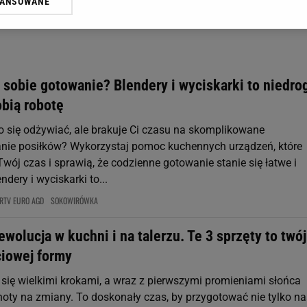
WANSOWANE
żasz też zgodę na zainstalowanie i przechowywanie plików cookie Gazeta.p
gora S.A. na Twoim urządzeniu końcowym. Możesz w każdej chwili zmien
 wywołując narzędzie do zarządzania twoimi preferencjami dot. przetw
ywatności ” w stopce serwisu i przechodząc do „Ustawień Zaawansowan
st także za pomocą ustawień przeglądarki.
 sobie gotowanie? Blendery i wyciskarki to niedro
rzy i Agora S.A. możemy przetwarzać dane osobowe w następujących cel
obią robotę
 geolokalizacyjnych. Aktywne skanowanie charakterystyki urządzenia do
 na urządzeniu lub dostęp do nich. Spersonalizowane reklamy i treści, p
 się odżywiać, ale brakuje Ci czasu na skomplikowane
zanie usług.
Lista Zaufanych Partnerów
ie posiłków? Wykorzystaj pomoc kuchennych urządzeń, które
wój czas i sprawią, że codzienne gotowanie stanie się łatwe i
ndery i wyciskarki to...
RTV EURO AGD
SOKOWIRÓWKA
wolucja w kuchni i na talerzu. Te 3 sprzęty to twój
ciowej formy
 się wielkimi krokami, a wraz z pierwszymi promieniami słońca
oty na zmiany. To doskonały czas, by przygotować nie tylko n