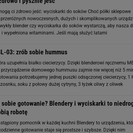
zdrowo i pysznie jeść
mogą ci zdrowo jeść: wyciskarki do soków Choć półki sklepowe
d przeróżnych nowoczesnych, dużych i skomplikowanych urząd
wykły blender czy wyciskarka do soków wystarczą, aby nasza d
 i wypełniona witaminami. Jeśli mają służyć latami
L-03: zrób sobie hummus
tóra uzupełnia białko ciecierzycy. Dzięki blenderowi ręcznemu M
przyrządzenie domowego hummusu zajmie nie więcej niż 5 min
towania potrzebujemy jednej puszki odsączonej ciecierzycy, 1 ł
czosnku, soku z połowy dużej cytryny, 3 łyżek oliwy z oliwek
 sobie gotowanie? Blendery i wyciskarki to niedro
obią robotę
astąpiony pomocnik w każdej kuchni Blendery to urządzenia, któ
codzienne gotowanie staje się prostsze i szybsze. Dzięki nim