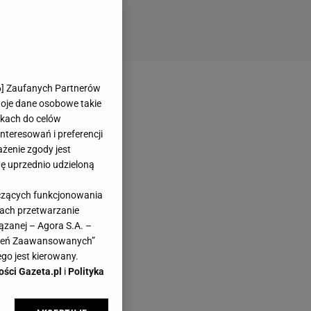
6
] Zaufanych Partnerów
woje dane osobowe takie
likach do celów
teresowań i preferencji
ażenie zgody jest
dę uprzednio udzieloną
yczących funkcjonowania
kach przetwarzanie
ązanej – Agora S.A. –
awień Zaawansowanych”
go jest kierowany.
ości Gazeta.pl
i
Polityka