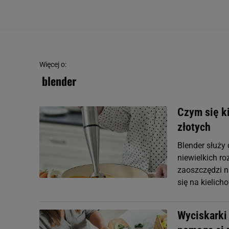
Więcej o:
blender
Czym się k
złotych
Blender służy
niewielkich r
zaoszczędzi n
się na kielich
Wyciskarki