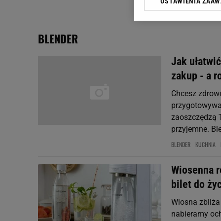
USTAWIENIA ZAA
Klikając „Akceptuję” wyra
Zaufanych Partnerów i A
dotyczące plików cookie,
BLENDER
odnośnik „Ustawienia pr
plików cookie możliwa je
Jak ułatwić
My, nasi Zaufani Partne
zakup - a r
Użycie dokładnych danych
Przechowywanie informacji
Chcesz zdrowo
badnie odbiorców i uleps
przygotowywan
zaoszczędzą T
przyjemne. Ble
BLENDER
KUCHNIA
Wiosenna re
bilet do ży
Wiosna zbliża
nabieramy och