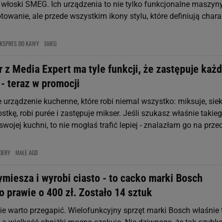
 włoski SMEG. Ich urządzenia to nie tylko funkcjonalne maszyn
towanie, ale przede wszystkim ikony stylu, które definiują chara
KSPRES DO KAWY
SMEG
 z Media Expert ma tyle funkcji, że zastępuje każ
- teraz w promocji
urządzenie kuchenne, które robi niemal wszystko: miksuje, siek
kostkę, robi purée i zastępuje mikser. Jeśli szukasz właśnie takie
swojej kuchni, to nie mogłaś trafić lepiej - znalazłam go na prze
DERY
MAŁE AGD
miesza i wyrobi ciasto - to cacko marki Bosch
 prawie o 400 zł. Zostało 14 sztuk
nie warto przegapić. Wielofunkcyjny sprzęt marki Bosch właśnie t