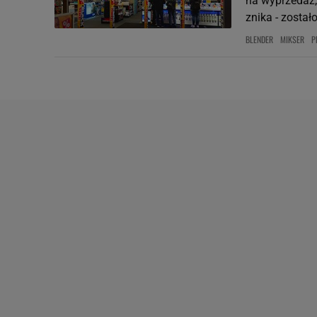
na wyprzedaż,
znika - zostało
BLENDER
MIKSER
P