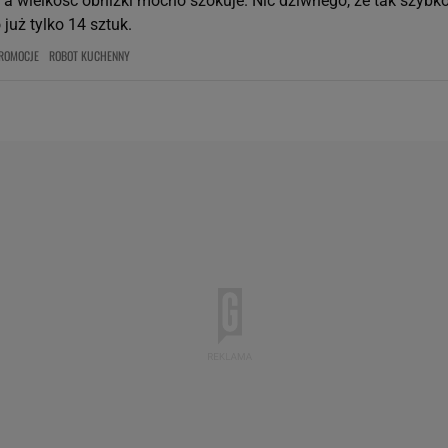
 a wielkość obniżki mocno szokuje. Nic dziwnego, że tak szybk
 już tylko 14 sztuk.
ROMOCJE
ROBOT KUCHENNY