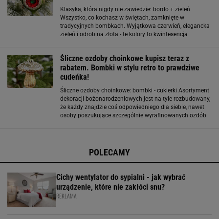
Klasyka, która nigdy nie zawiedzie: bordo + zieleń
Wszystko, co kochasz w świętach, zamknięte w
tradycyjnych bombkach. Wyjątkowa czerwień, elegancka
zieleń i odrobina złota - te kolory to kwintesencja
świątecznego klimatu. Bombki w kształcie Mikołajów to
symbol tradycji, a bordo i zieleń przywodzą
Śliczne ozdoby choinkowe kupisz teraz z
rabatem. Bombki w stylu retro to prawdziwe
cudeńka!
Śliczne ozdoby choinkowe: bombki - cukierki Asortyment
dekoracji bożonarodzeniowych jest na tyle rozbudowany,
że każdy znajdzie coś odpowiedniego dla siebie, nawet
osoby poszukujące szczególnie wyrafinowanych ozdób
na choinkę. Wielbicieli klimatów retro z pewnością
zachwycą oryginalne dekoracje w
POLECAMY
Cichy wentylator do sypialni - jak wybrać
urządzenie, które nie zakłóci snu?
REKLAMA