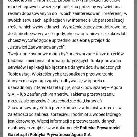
cookie lub inne informacje zapisane w tych plikach do celów
marketingowych, w szczególności na potrzeby wyświetlania
Ten stroik świąteczny ozdobi każdy stół
reklam dopasowanych do Twoich zainteresowań i preferencji w
wigilijny. Wygląda jak ręcznie robiony
swoich serwisach, aplikacjach i w Internecie lub personalizacji
BOMBKI
OZDOBY
OZDOBY CHOINKOWE
OZDOBY ŚWIĄTECZNE
treści w nich wyświetlanych. Wyrażenie zgody jest dobrowolne.
Jeśli nie chcesz wyrazić zgody, chcesz ograniczyć jej zakres lub
chcesz wycofać zgodę uprzednio udzieloną przejdź do
Boże Narodzenie 2025 w nowym stylu. Te
kolory i motywy są teraz na topie
„Ustawień Zaawansowanych”.
BOMBKI
CHOINKA
OZDOBY
OZDOBY CHOINKOWE
Twoje dane osobowe mogą być przetwarzane także do celów
badania i mierzenia informacji dotyczących funkcjonowania
serwisów i aplikacji lub łączone z danymi dot. świadczonych
W znanym sklepie trwa wyprzedaż dekoracji
Tobie usług. W określonych przypadkach przetwarzanie
świątecznych! Bombki, lampiony i ozdoby
danych nie wymaga zgody i odbywa się w oparciu o
choinkowe na Boże Narodzenie 2025
uzasadniony interes Gazeta.pl, jej spółki powiązanej – Agora
BOMBKI
BOMBKI NA CHOINKĘ
OZDOBY CHOINKOWE
S.A. – lub Zaufanych Partnerów. Takiemu przetwarzaniu
OZDOBY ŚWIĄTECZNE
możesz się sprzeciwić, przechodząc do „Ustawień
Zaawansowanych” lub przez kontakt z administratorem – w
Takiej okazji dawno nie było. 30 bombek za
zależności od zakresu sprzeciwu i podmiotu, wobec którego
12,99 zł. Zostały ostatnie sztuki w Sinsay
jest kierowany. Więcej informacji o przetwarzaniu danych
BOMBKI
BOMBKI NA CHOINKĘ
CHOINKA
LAMPKI
osobowych znajdziesz w dokumencie
Polityka Prywatności
Gazeta.pl
i
Polityka Prywatności Agora S.A.