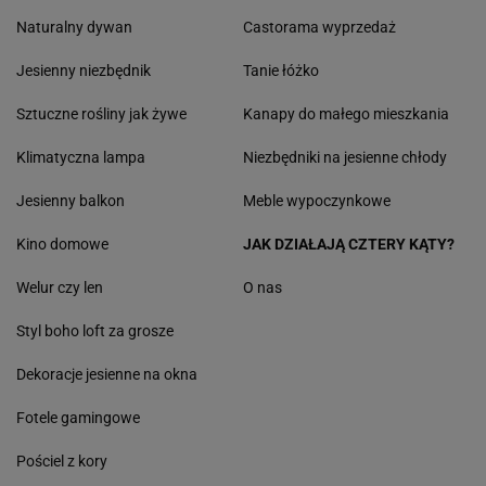
Naturalny dywan
Castorama wyprzedaż
Jesienny niezbędnik
Tanie łóżko
Sztuczne rośliny jak żywe
Kanapy do małego mieszkania
Klimatyczna lampa
Niezbędniki na jesienne chłody
Jesienny balkon
Meble wypoczynkowe
Kino domowe
JAK DZIAŁAJĄ CZTERY KĄTY?
Welur czy len
O nas
Styl boho loft za grosze
Dekoracje jesienne na okna
Fotele gamingowe
Pościel z kory