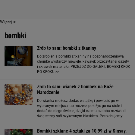
Więcej o:
bombki
Zrób to sam: bombki z tkaniny
Do zrobienia bombki z tkaniny na bożonarodzeniową
choinkę wystarczy niewiele: kawałek przeczytanej gazety
i skrawek materiału. PRZEJDŹ DO GALERII: BOMBKI KROK
PO KROKU >>
Zrób to sam: wianek z bombek na Boże
Narodzenie
Do wianka możesz dodać wstążkę i powiesić go w
wybranym miejscu lub możesz położyć go na stole i
dodać do niego świece, dzięki czemu ozdoba rozświetli
świąteczny stół szykownym blaskiem. Potrzebujemy: -
styropianowej obręczy o średnicy 30 cm - około 150-200
srebrnych i złotych bombek choinkowych
Bombki szklane 4 sztuki za 10,99 zł w Sinsay.