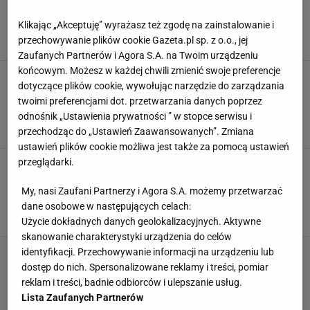
Polska sieciówka wyprzedaje przepiękne
bombki choinkowe. 8 sztuk za 10,99 zł
Klikając „Akceptuję” wyrażasz też zgodę na zainstalowanie i
BOMBKI
BOMBKI NA CHOINKĘ
CHOINKA
OZDOBY
przechowywanie plików cookie Gazeta.pl sp. z o.o., jej
Zaufanych Partnerów i Agora S.A. na Twoim urządzeniu
końcowym. Możesz w każdej chwili zmienić swoje preferencje
Boże Narodzenie w domach gwiazd! Małgorzata
dotyczące plików cookie, wywołując narzędzie do zarządzania
Rozenek, Klaudia Halejcio i Kasia Cichopek
twoimi preferencjami dot. przetwarzania danych poprzez
pokazały dekoracje
odnośnik „Ustawienia prywatności ” w stopce serwisu i
BOMBKI
KATARZYNA CICHOPEK
KLAUDIA HALEJCIO
MAŁGORZATA ROZENEK
przechodząc do „Ustawień Zaawansowanych”. Zmiana
ustawień plików cookie możliwa jest także za pomocą ustawień
przeglądarki.
Tak dzisiaj wygląda dom z kultowego filmu
"Kevin sam w domu". Internauci nie zostawili na
nim suchej nitki
My, nasi Zaufani Partnerzy i Agora S.A. możemy przetwarzać
BOMBKI
BOMBKI NA CHOINKĘ
BOŻE NARODZENIE
dane osobowe w następujących celach:
KEVIN SAM W DOMU
Użycie dokładnych danych geolokalizacyjnych. Aktywne
skanowanie charakterystyki urządzenia do celów
identyfikacji. Przechowywanie informacji na urządzeniu lub
dostęp do nich. Spersonalizowane reklamy i treści, pomiar
reklam i treści, badnie odbiorców i ulepszanie usług.
Lista Zaufanych Partnerów