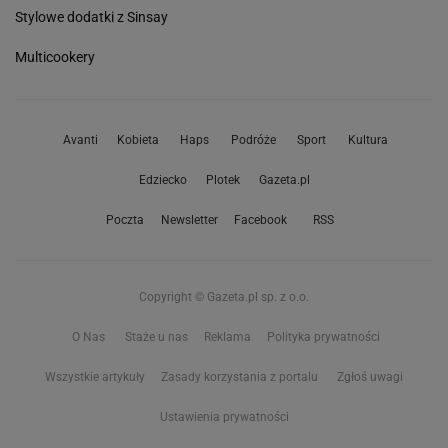
Stylowe dodatki z Sinsay
Multicookery
Avanti
Kobieta
Haps
Podróże
Sport
Kultura
Edziecko
Plotek
Gazeta.pl
Poczta
Newsletter
Facebook
RSS
Copyright © Gazeta.pl sp. z o.o.
O Nas
Staże u nas
Reklama
Polityka prywatności
Wszystkie artykuły
Zasady korzystania z portalu
Zgłoś uwagi
Ustawienia prywatności