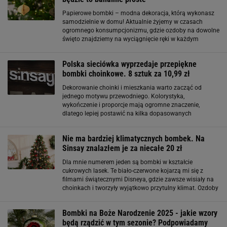
Papierowe bombki – modna dekoracja, którą wykonasz
samodzielnie w domu! Aktualnie żyjemy w czasach
ogromnego konsumpcjonizmu, gdzie ozdoby na dowolne
święto znajdziemy na wyciągnięcie ręki w każdym
pobliskim sklepie. Dawniej jednak dekoracje nie były tak
łatwo dostępne. Nasi przodkowie, aby móc
Polska sieciówka wyprzedaje przepiękne
bombki choinkowe. 8 sztuk za 10,99 zł
Dekorowanie choinki i mieszkania warto zacząć od
jednego motywu przewodniego. Kolorystyka,
wykończenie i proporcje mają ogromne znaczenie,
dlatego lepiej postawić na kilka dopasowanych
elementów niż na przypadkową mieszankę ozdób.
Bombki mogą zdobić nie tylko choinkę, ale też stroiki,
Nie ma bardziej klimatycznych bombek. Na
wigilijny
Sinsay znalazłem je za niecałe 20 zł
Dla mnie numerem jeden są bombki w kształcie
cukrowych lasek. Te biało-czerwone kojarzą mi się z
filmami świątecznymi Disneya, gdzie zawsze wisiały na
choinkach i tworzyły wyjątkowo przytulny klimat. Ozdoby
choinkowe jak z filmu Disneya. Dla mnie to najlepsze
bombki Szukałem ich długo
Bombki na Boże Narodzenie 2025 - jakie wzory
będą rządzić w tym sezonie? Podpowiadamy