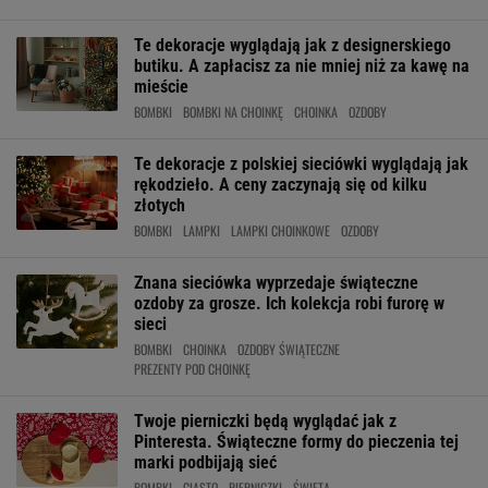
Te dekoracje wyglądają jak z designerskiego
butiku. A zapłacisz za nie mniej niż za kawę na
mieście
BOMBKI
BOMBKI NA CHOINKĘ
CHOINKA
OZDOBY
Te dekoracje z polskiej sieciówki wyglądają jak
rękodzieło. A ceny zaczynają się od kilku
złotych
BOMBKI
LAMPKI
LAMPKI CHOINKOWE
OZDOBY
Znana sieciówka wyprzedaje świąteczne
ozdoby za grosze. Ich kolekcja robi furorę w
sieci
BOMBKI
CHOINKA
OZDOBY ŚWIĄTECZNE
PREZENTY POD CHOINKĘ
Twoje pierniczki będą wyglądać jak z
Pinteresta. Świąteczne formy do pieczenia tej
marki podbijają sieć
BOMBKI
CIASTO
PIERNICZKI
ŚWIĘTA