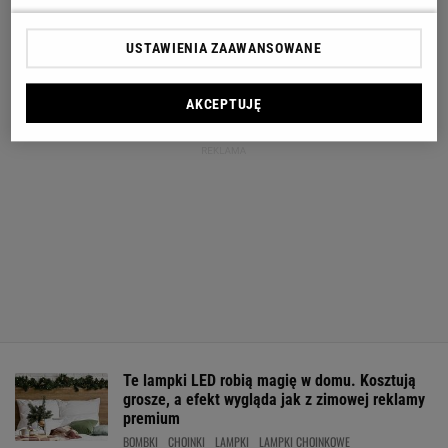
USTAWIENIA ZAAWANSOWANE
AKCEPTUJĘ
Te lampki LED robią magię w domu. Kosztują
grosze, a efekt wygląda jak z zimowej reklamy
premium
BOMBKI
CHOINKI
LAMPKI
LAMPKI CHOINKOWE