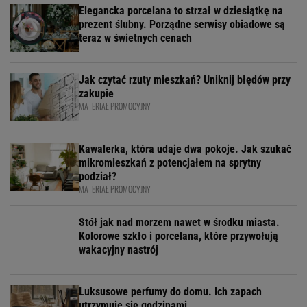
Elegancka porcelana to strzał w dziesiątkę na
prezent ślubny. Porządne serwisy obiadowe są
teraz w świetnych cenach
Jak czytać rzuty mieszkań? Uniknij błędów przy
zakupie
MATERIAŁ PROMOCYJNY
Kawalerka, która udaje dwa pokoje. Jak szukać
mikromieszkań z potencjałem na sprytny
podział?
MATERIAŁ PROMOCYJNY
Stół jak nad morzem nawet w środku miasta.
Kolorowe szkło i porcelana, które przywołują
wakacyjny nastrój
Luksusowe perfumy do domu. Ich zapach
utrzymuje się godzinami