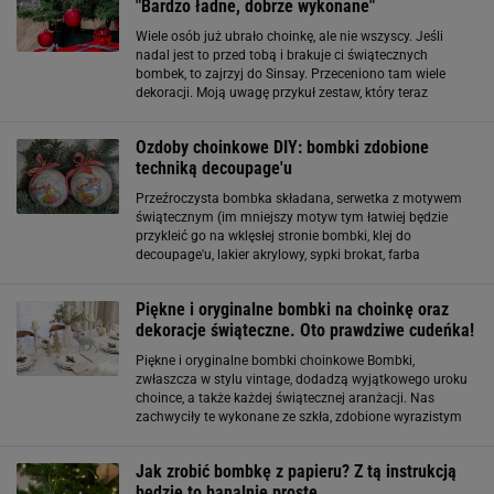
"Bardzo ładne, dobrze wykonane"
Wiele osób już ubrało choinkę, ale nie wszyscy. Jeśli
nadal jest to przed tobą i brakuje ci świątecznych
bombek, to zajrzyj do Sinsay. Przeceniono tam wiele
dekoracji. Moją uwagę przykuł zestaw, który teraz
kosztuje dosłownie grosze. Szklane bombki z Sinsay
robią wrażenie. Ich cena mocno kusi
Ozdoby choinkowe DIY: bombki zdobione
techniką decoupage'u
Przeźroczysta bombka składana, serwetka z motywem
świątecznym (im mniejszy motyw tym łatwiej będzie
przykleić go na wklęsłej stronie bombki, klej do
decoupage'u, lakier akrylowy, sypki brokat, farba
akrylowa, dekoracyjna wstążeczka, pędzel, pędzel
gąbkowy. Zrób to sam: choinka z modnego filcu
Piękne i oryginalne bombki na choinkę oraz
dekoracje świąteczne. Oto prawdziwe cudeńka!
Piękne i oryginalne bombki choinkowe Bombki,
zwłaszcza w stylu vintage, dodadzą wyjątkowego uroku
choince, a także każdej świątecznej aranżacji. Nas
zachwyciły te wykonane ze szkła, zdobione wyrazistym
wzorem, który przyciąga wzrok i subtelnie odbija światło.
Sznurek z naturalnej juty podkreśla
Jak zrobić bombkę z papieru? Z tą instrukcją
będzie to banalnie proste