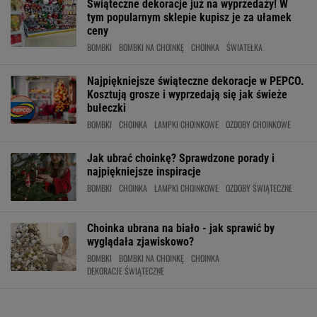
Świąteczne dekoracje już na wyprzedaży! W
tym popularnym sklepie kupisz je za ułamek
ceny
BOMBKI
BOMBKI NA CHOINKĘ
CHOINKA
ŚWIATEŁKA
Najpiękniejsze świąteczne dekoracje w PEPCO.
Kosztują grosze i wyprzedają się jak świeże
bułeczki
BOMBKI
CHOINKA
LAMPKI CHOINKOWE
OZDOBY CHOINKOWE
Jak ubrać choinkę? Sprawdzone porady i
najpiękniejsze inspiracje
BOMBKI
CHOINKA
LAMPKI CHOINKOWE
OZDOBY ŚWIĄTECZNE
Choinka ubrana na biało - jak sprawić by
wyglądała zjawiskowo?
BOMBKI
BOMBKI NA CHOINKĘ
CHOINKA
DEKORACJE ŚWIĄTECZNE