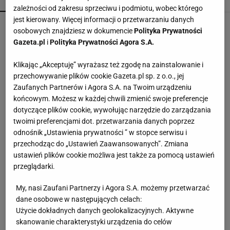
POPULARNE
NAJNOWSZE
zależności od zakresu sprzeciwu i podmiotu, wobec którego
jest kierowany. Więcej informacji o przetwarzaniu danych
Przenośne klimatyzatory i wentylatory najlepsze
osobowych znajdziesz w dokumencie
Polityka Prywatności
na upały. Są tanie i ciche, dobre do sypialni
Gazeta.pl
i
Polityka Prywatności Agora S.A.
Klikając „Akceptuję” wyrażasz też zgodę na zainstalowanie i
Te dywany są porządne jak za dawnych lato.
przechowywanie plików cookie Gazeta.pl sp. z o.o., jej
Piękne wzory, a ceny? Nawet mniej niż 50 zł
Zaufanych Partnerów i Agora S.A. na Twoim urządzeniu
końcowym. Możesz w każdej chwili zmienić swoje preferencje
dotyczące plików cookie, wywołując narzędzie do zarządzania
Edukacja domowa nie dla każdego. Jak
twoimi preferencjami dot. przetwarzania danych poprzez
rozpoznać, że dziecko potrzebuje innego modelu
odnośnik „Ustawienia prywatności ” w stopce serwisu i
nauki?
MATERIAŁ PROMOCYJNY
przechodząc do „Ustawień Zaawansowanych”. Zmiana
ustawień plików cookie możliwa jest także za pomocą ustawień
W Sinsay zostały ostatnie sztuki - te firany za 25
przeglądarki.
zł odmieniły mój salon
My, nasi Zaufani Partnerzy i Agora S.A. możemy przetwarzać
dane osobowe w następujących celach:
Ta luksusowa enklawa na Phuket była kiedyś
Użycie dokładnych danych geolokalizacyjnych. Aktywne
kopalnią cyny. Jak "blizna" na mapie wyspy stała
skanowanie charakterystyki urządzenia do celów
się rajem?