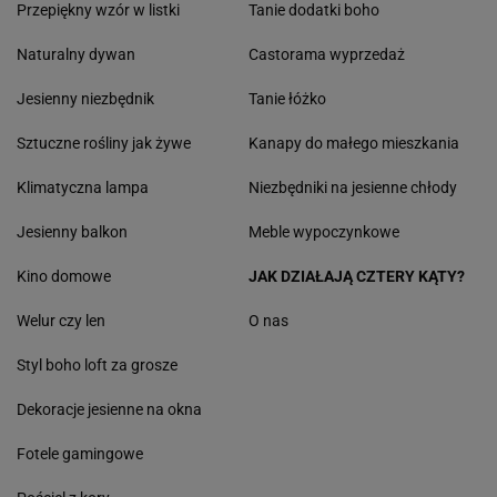
Przepiękny wzór w listki
Tanie dodatki boho
Naturalny dywan
Castorama wyprzedaż
Jesienny niezbędnik
Tanie łóżko
Sztuczne rośliny jak żywe
Kanapy do małego mieszkania
Klimatyczna lampa
Niezbędniki na jesienne chłody
Jesienny balkon
Meble wypoczynkowe
Kino domowe
JAK DZIAŁAJĄ CZTERY KĄTY?
Welur czy len
O nas
Styl boho loft za grosze
Dekoracje jesienne na okna
Fotele gamingowe