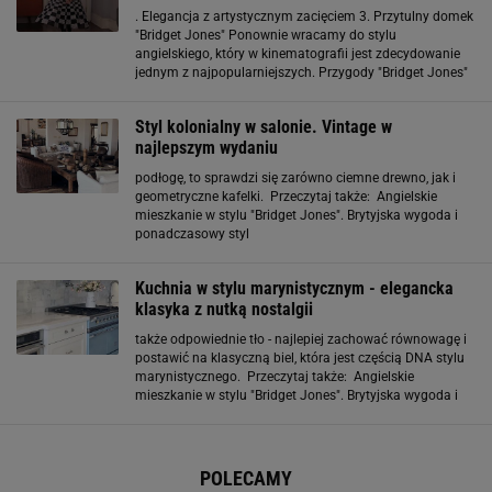
. Elegancja z artystycznym zacięciem 3. Przytulny domek
"Bridget Jones" Ponownie wracamy do stylu
angielskiego, który w kinematografii jest zdecydowanie
jednym z najpopularniejszych. Przygody "Bridget Jones"
pokochały miliony kobiet, których urzekła nie tylko
wyjątkowa osobowość głównej bohaterki
Styl kolonialny w salonie. Vintage w
najlepszym wydaniu
podłogę, to sprawdzi się zarówno ciemne drewno, jak i
geometryczne kafelki. Przeczytaj także: Angielskie
mieszkanie w stylu "Bridget Jones". Brytyjska wygoda i
ponadczasowy styl
Kuchnia w stylu marynistycznym - elegancka
klasyka z nutką nostalgii
także odpowiednie tło - najlepiej zachować równowagę i
postawić na klasyczną biel, która jest częścią DNA stylu
marynistycznego. Przeczytaj także: Angielskie
mieszkanie w stylu "Bridget Jones". Brytyjska wygoda i
ponadczasowy styl Te elementy wprowadzą styl
marynistyczny do kuchni Jeśli nie lubisz ozdób w formie
POLECAMY