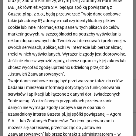
oraz jej Zaufani Partnerzy, w tym [
676
] Zaufanych Partnerów
IAB, jak również Agora S.A. będąca spółką powiązaną z
Gazeta.pl sp. z o.o., będą przetwarzać Twoje dane osobowe
takie jak adresy IP, adresy e-mail czy identyfikatory plików
cookie lub inne informacje zapisane w tych plikach do celów
marketingowych, w szczególności na potrzeby wyświetlania
reklam dopasowanych do Twoich zainteresowań i preferencji w
BRIDGET JONES
swoich serwisach, aplikacjach i w Internecie lub personalizacji
treści w nich wyświetlanych. Wyrażenie zgody jest dobrowolne.
Wnętrze w stylu Bridget Jones - angielski styl z
Jeśli nie chcesz wyrazić zgody, chcesz ograniczyć jej zakres lub
duszą vintage
chcesz wycofać zgodę uprzednio udzieloną przejdź do
ARANŻACJE WNĘTRZ
BRIDGET JONES
STYL ANGIELSKI
WNĘTRZA
„Ustawień Zaawansowanych”.
Twoje dane osobowe mogą być przetwarzane także do celów
Angielskie mieszkanie w stylu "Bridget Jones".
badania i mierzenia informacji dotyczących funkcjonowania
Brytyjska wygoda i ponadczasowy styl
serwisów i aplikacji lub łączone z danymi dot. świadczonych
ARANŻACJA SALONU
ARANŻACJA SYPIALNI
ARANŻACJA WNĘTRZ
Tobie usług. W określonych przypadkach przetwarzanie
BRIDGET JONES
danych nie wymaga zgody i odbywa się w oparciu o
uzasadniony interes Gazeta.pl, jej spółki powiązanej – Agora
S.A. – lub Zaufanych Partnerów. Takiemu przetwarzaniu
możesz się sprzeciwić, przechodząc do „Ustawień
Zaawansowanych” lub przez kontakt z administratorem – w