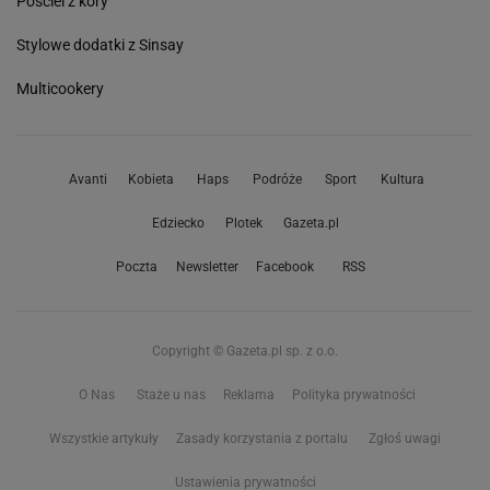
Pościel z kory
Stylowe dodatki z Sinsay
Multicookery
Avanti
Kobieta
Haps
Podróże
Sport
Kultura
Edziecko
Plotek
Gazeta.pl
Poczta
Newsletter
Facebook
RSS
Copyright © Gazeta.pl sp. z o.o.
O Nas
Staże u nas
Reklama
Polityka prywatności
Wszystkie artykuły
Zasady korzystania z portalu
Zgłoś uwagi
Ustawienia prywatności