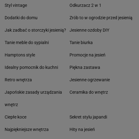
Styl vintage
Odkurzacz 2 w 1
Dodatki do domu
Zrób to w ogrodzie przed jesienią
Jak zadbać o storczyki jesienią?
Jesienne ozdoby DIY
Tanie meble do sypialni
Tanie biurka
Hamptons style
Promocje na jesień
Idealny pomocnik do kuchni
Piękna zastawa
Retro wnętrza
Jesienne ogrzewanie
Japońskie zasady urządzania
Ceramika do wnętrz
wnętrz
Ciepłe koce
Sekret stylu japandi
Najpiękniejsze wnętrza
Hity na jesień