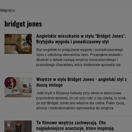
Więcej o:
bridget jones
Angielskie mieszkanie w stylu "Bridget Jones".
Brytyjska wygoda i ponadczasowy styl
Styl angielski to połączenie wygody i ponadczasowego
stylu z odrobiną elementów retro. Przepiękne dodatki i
dbałość o detale nadają wnętrzu nonszalanckiego i
przytulnego charakteru, który doskonale sprawdzi się
zarówno w małych, jak i większych pomieszczeniach.
Przytulne mieszkanie Bridget Jones
Wnętrze w stylu Bridget Jones - angielski styl z
duszą vintage
Jeśli myśl o filiżance herbaty przy oknie w deszczowe
popołudnie sprawia, że od razu robi ci się cieplej, to znak,
że styl Bridget Jones jest właśnie dla ciebie. Pełen życia,
emocji i niedoskonałości wprowadza do wnętrza
atmosferę prawdziwego domu, a nie katalogowej
wystawy. Tu stare spotyka nowe
Te filmowe wnętrza zachwycają. Oto
najpiękniejsze aranżacje, które inspirują