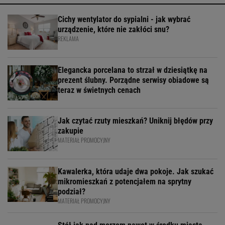
Cichy wentylator do sypialni - jak wybrać
urządzenie, które nie zakłóci snu?
REKLAMA
Elegancka porcelana to strzał w dziesiątkę na
prezent ślubny. Porządne serwisy obiadowe są
teraz w świetnych cenach
Jak czytać rzuty mieszkań? Uniknij błędów przy
zakupie
MATERIAŁ PROMOCYJNY
Kawalerka, która udaje dwa pokoje. Jak szukać
mikromieszkań z potencjałem na sprytny
podział?
MATERIAŁ PROMOCYJNY