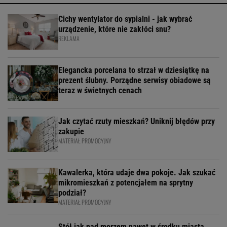
Cichy wentylator do sypialni - jak wybrać
urządzenie, które nie zakłóci snu?
REKLAMA
Elegancka porcelana to strzał w dziesiątkę na
prezent ślubny. Porządne serwisy obiadowe są
teraz w świetnych cenach
Jak czytać rzuty mieszkań? Uniknij błędów przy
zakupie
MATERIAŁ PROMOCYJNY
Kawalerka, która udaje dwa pokoje. Jak szukać
mikromieszkań z potencjałem na sprytny
podział?
MATERIAŁ PROMOCYJNY
Stół jak nad morzem nawet w środku miasta.