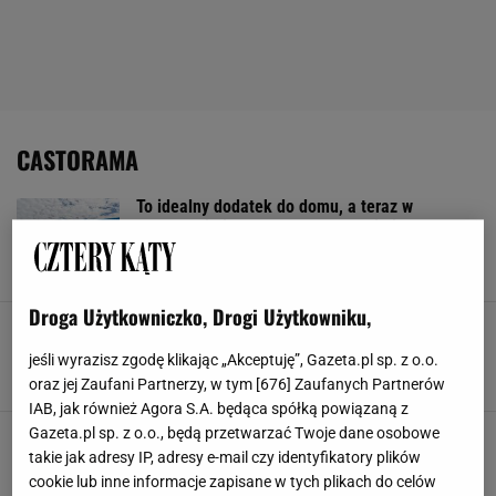
CASTORAMA
To idealny dodatek do domu, a teraz w
Castoramie jest za 150 zł - ogrzeje i doda
szyku w salonie
ARANŻACJA WNĘTRZ
BIOKOMINEK
BIOKOMINKI
CASTORAMA
Droga Użytkowniczko, Drogi Użytkowniku,
10 sztuk za 28 zł - ten dodatek z Casotramy to
obowiązkowy element każdej kuchni jesienią
jeśli wyrazisz zgodę klikając „Akceptuję”, Gazeta.pl sp. z o.o.
CASTORAMA
DOM
PRZETWORY
PRZETWORY DOMOWE
oraz jej Zaufani Partnerzy, w tym [
676
] Zaufanych Partnerów
IAB, jak również Agora S.A. będąca spółką powiązaną z
Gazeta.pl sp. z o.o., będą przetwarzać Twoje dane osobowe
Z Castoramą odświeżysz swoje mieszkanie
taniej. I jeszcze dostaniesz kupon na kolejne
takie jak adresy IP, adresy e-mail czy identyfikatory plików
zakupy
cookie lub inne informacje zapisane w tych plikach do celów