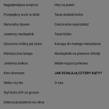
Najpiękniejsze wnętrza
Hity na jesień
Przepiękny wzór w listki
Tanie dodatki boho
Naturalny dywan
Castorama wyprzedaż
Jesienny niezbędnik
Tanie łóżko
Sztuczne rośliny jak żywe
Kanapy do małego mieszkania
Klimatyczna lampa
Niezbędniki na jesienne chłody
Jesienny balkon
Meble wypoczynkowe
Kino domowe
JAK DZIAŁAJĄ CZTERY KĄTY?
Welur czy len
O nas
Styl boho loft za grosze
Dekoracje jesienne na okna