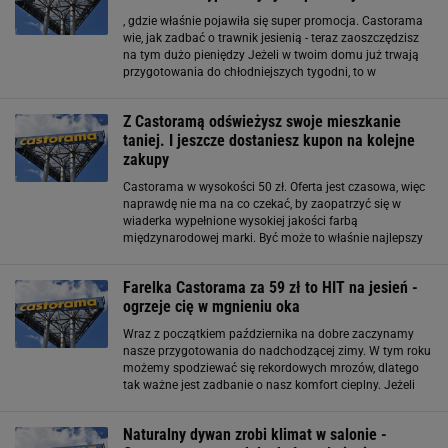
, gdzie właśnie pojawiła się super promocja. Castorama
wie, jak zadbać o trawnik jesienią - teraz zaoszczędzisz
na tym dużo pieniędzy Jeżeli w twoim domu już trwają
przygotowania do chłodniejszych tygodni, to w
Castoramie znajdziesz wszystko, czego potrzebujesz, aby
poprawnie zająć się swoim ogrodem. Pojawiła się tam
Z Castoramą odświeżysz swoje mieszkanie
taniej. I jeszcze dostaniesz kupon na kolejne
zakupy
Castorama w wysokości 50 zł. Oferta jest czasowa, więc
naprawdę nie ma na co czekać, by zaopatrzyć się w
wiaderka wypełnione wysokiej jakości farbą
międzynarodowej marki. Być może to właśnie najlepszy
czas na odświeżenie, a może i nawet przearanżowanie
wnętrz. Nie ulega wątpliwościom, że kolory ścian w
Farelka Castorama za 59 zł to HIT na jesień -
ogrzeje cię w mgnieniu oka
Wraz z początkiem października na dobre zaczynamy
nasze przygotowania do nadchodzącej zimy. W tym roku
możemy spodziewać się rekordowych mrozów, dlatego
tak ważne jest zadbanie o nasz komfort cieplny. Jeżeli
więc już teraz chłodniejsze dni dają ci się we znaki to
koniecznie zajrzyj do Castoramy,
Naturalny dywan zrobi klimat w salonie -