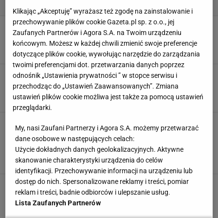
Klikając „Akceptuję” wyrażasz też zgodę na zainstalowanie i
przechowywanie plików cookie Gazeta.pl sp. z o.o., jej
Teraz nawet 200 zł taniej - Castorama
Zaufanych Partnerów i Agora S.A. na Twoim urządzeniu
wyprzedaje niezbędniki do jesiennego ogrodu
końcowym. Możesz w każdej chwili zmienić swoje preferencje
CASTORAMA
DMUCHAWY DO LIŚCI
NAWÓZ
OGRÓD
dotyczące plików cookie, wywołując narzędzie do zarządzania
twoimi preferencjami dot. przetwarzania danych poprzez
Uratują twój ogród przed jesiennymi chłodami -
odnośnik „Ustawienia prywatności ” w stopce serwisu i
Castorama wyprzedaje je w promocji 3 za 2
przechodząc do „Ustawień Zaawansowanych”. Zmiana
CASTORAMA
NAWÓZ
OGRÓD
TRAWNIK
ustawień plików cookie możliwa jest także za pomocą ustawień
przeglądarki.
Wybierasz się po zakupy roślinek? W
My, nasi Zaufani Partnerzy i Agora S.A. możemy przetwarzać
Castoramie czwartą dostaniesz za 1 zł, a wybór
dane osobowe w następujących celach:
jest bogaty
Użycie dokładnych danych geolokalizacyjnych. Aktywne
CASTORAMA
ROŚLINY
ROŚLINY DONICZKOWE
skanowanie charakterystyki urządzenia do celów
ROŚLINY OGRODOWE
identyfikacji. Przechowywanie informacji na urządzeniu lub
dostęp do nich. Spersonalizowane reklamy i treści, pomiar
Najpiękniejsze sztuczne choinki w Castoramie.
reklam i treści, badnie odbiorców i ulepszanie usług.
Choinka led Thetford robi furorę
Lista Zaufanych Partnerów
CASTORAMA
CHOINKA
LAMPKI CHOINKOWE
LAMPKI LED