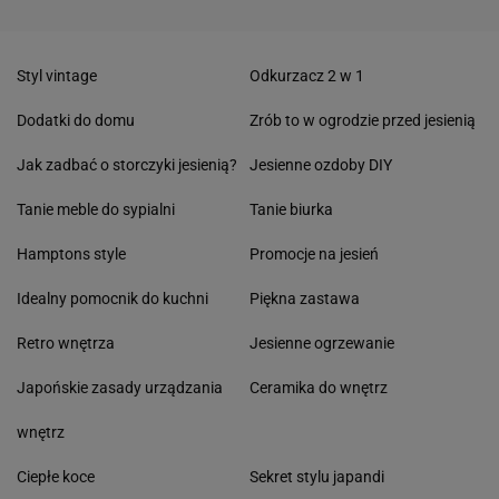
Styl vintage
Odkurzacz 2 w 1
Dodatki do domu
Zrób to w ogrodzie przed jesienią
Jak zadbać o storczyki jesienią?
Jesienne ozdoby DIY
Tanie meble do sypialni
Tanie biurka
Hamptons style
Promocje na jesień
Idealny pomocnik do kuchni
Piękna zastawa
Retro wnętrza
Jesienne ogrzewanie
Japońskie zasady urządzania
Ceramika do wnętrz
wnętrz
Ciepłe koce
Sekret stylu japandi