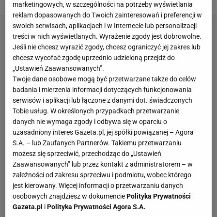
CASTORAMA
DOM
PROMOCJE
REMONTY
marketingowych, w szczególności na potrzeby wyświetlania
reklam dopasowanych do Twoich zainteresowań i preferencji w
swoich serwisach, aplikacjach i w Internecie lub personalizacji
treści w nich wyświetlanych. Wyrażenie zgody jest dobrowolne.
Jeśli nie chcesz wyrazić zgody, chcesz ograniczyć jej zakres lub
chcesz wycofać zgodę uprzednio udzieloną przejdź do
„Ustawień Zaawansowanych”.
Twoje dane osobowe mogą być przetwarzane także do celów
badania i mierzenia informacji dotyczących funkcjonowania
serwisów i aplikacji lub łączone z danymi dot. świadczonych
Tobie usług. W określonych przypadkach przetwarzanie
danych nie wymaga zgody i odbywa się w oparciu o
uzasadniony interes Gazeta.pl, jej spółki powiązanej – Agora
S.A. – lub Zaufanych Partnerów. Takiemu przetwarzaniu
możesz się sprzeciwić, przechodząc do „Ustawień
Zaawansowanych” lub przez kontakt z administratorem – w
zależności od zakresu sprzeciwu i podmiotu, wobec którego
jest kierowany. Więcej informacji o przetwarzaniu danych
osobowych znajdziesz w dokumencie
Polityka Prywatności
Gazeta.pl
i
Polityka Prywatności Agora S.A.