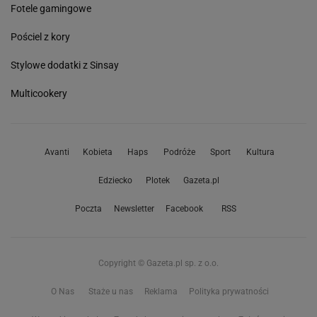
Fotele gamingowe
Pościel z kory
Stylowe dodatki z Sinsay
Multicookery
Avanti
Kobieta
Haps
Podróże
Sport
Kultura
Edziecko
Plotek
Gazeta.pl
Poczta
Newsletter
Facebook
RSS
Copyright © Gazeta.pl sp. z o.o.
O Nas
Staże u nas
Reklama
Polityka prywatności