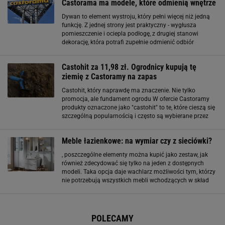
Castorama ma modele, które odmienią wnętrze
Dywan to element wystroju, który pełni więcej niż jedną
funkcję. Z jednej strony jest praktyczny - wygłusza
pomieszczenie i ociepla podłogę, z drugiej stanowi
dekorację, która potrafi zupełnie odmienić odbiór
wnętrza. Naturalne kolory i proste formy świetnie wpisują
się w obecne trendy, a do tego
Castohit za 11,98 zł. Ogrodnicy kupują tę
ziemię z Castoramy na zapas
Castohit, który naprawdę ma znaczenie. Nie tylko
promocja, ale fundament ogrodu W ofercie Castoramy
produkty oznaczone jako "castohit" to te, które cieszą się
szczególną popularnością i często są wybierane przez
klientów. Ziemia uniwersalna 50L wpisuje się w ten trend
nie bez powodu - to podstawowy
Meble łazienkowe: na wymiar czy z sieciówki?
, poszczególne elementy można kupić jako zestaw, jak
również zdecydować się tylko na jeden z dostępnych
modeli. Taka opcja daje wachlarz możliwości tym, którzy
nie potrzebują wszystkich mebli wchodzących w skład
danego zestawu. Meble łazienkowe Castorama –
propozycje dla każdego Meble łazienkowe można
znaleźć
POLECAMY