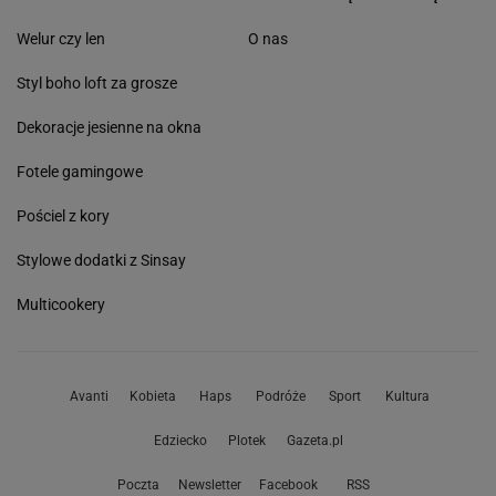
Welur czy len
O nas
Styl boho loft za grosze
Dekoracje jesienne na okna
Fotele gamingowe
Pościel z kory
Stylowe dodatki z Sinsay
Multicookery
Avanti
Kobieta
Haps
Podróże
Sport
Kultura
Edziecko
Plotek
Gazeta.pl
Poczta
Newsletter
Facebook
RSS