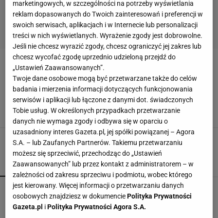
marketingowych, w szczególności na potrzeby wyświetlania
reklam dopasowanych do Twoich zainteresowań i preferencji w
swoich serwisach, aplikacjach i w Internecie lub personalizacji
treści w nich wyświetlanych. Wyrażenie zgody jest dobrowolne.
Jeśli nie chcesz wyrazić zgody, chcesz ograniczyć jej zakres lub
chcesz wycofać zgodę uprzednio udzieloną przejdź do
CHAMEDORA
„Ustawień Zaawansowanych”.
Twoje dane osobowe mogą być przetwarzane także do celów
badania i mierzenia informacji dotyczących funkcjonowania
Twoja palma chamedora usycha? Tak możesz
ją odratować. To naprawdę łatwe
serwisów i aplikacji lub łączone z danymi dot. świadczonych
Tobie usług. W określonych przypadkach przetwarzanie
AREKA
CHAMEDORA
NEWS
PALMA
danych nie wymaga zgody i odbywa się w oparciu o
uzasadniony interes Gazeta.pl, jej spółki powiązanej – Agora
S.A. – lub Zaufanych Partnerów. Takiemu przetwarzaniu
możesz się sprzeciwić, przechodząc do „Ustawień
Zaawansowanych” lub przez kontakt z administratorem – w
POPULARNE
NAJNOWSZE
zależności od zakresu sprzeciwu i podmiotu, wobec którego
jest kierowany. Więcej informacji o przetwarzaniu danych
Przenośne klimatyzatory i wentylatory najlepsze
osobowych znajdziesz w dokumencie
Polityka Prywatności
na upały. Są tanie i ciche, dobre do sypialni
Gazeta.pl
i
Polityka Prywatności Agora S.A.