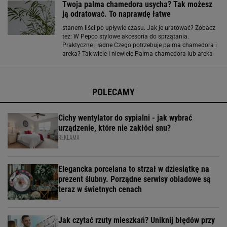
Twoja palma chamedora usycha? Tak możesz
ją odratować. To naprawdę łatwe
stanem liści po upływie czasu. Jak je uratować? Zobacz
też: W Pepco stylowe akcesoria do sprzątania.
Praktyczne i ładne Czego potrzebuje palma chamedora i
areka? Tak wiele i niewiele Palma chamedora lub areka
nie są stosunkowo trudne w uprawie, jednak podstawowe
zabiegi to za mało. Pierzaste liście mają
POLECAMY
Cichy wentylator do sypialni - jak wybrać
urządzenie, które nie zakłóci snu?
REKLAMA
Elegancka porcelana to strzał w dziesiątkę na
prezent ślubny. Porządne serwisy obiadowe są
teraz w świetnych cenach
Jak czytać rzuty mieszkań? Uniknij błędów przy