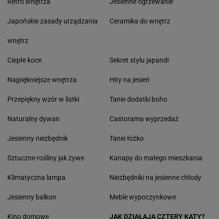
Retro wnętrza
Jesienne ogrzewanie
Japońskie zasady urządzania
Ceramika do wnętrz
wnętrz
Ciepłe koce
Sekret stylu japandi
Najpiękniejsze wnętrza
Hity na jesień
Przepiękny wzór w listki
Tanie dodatki boho
Naturalny dywan
Castorama wyprzedaż
Jesienny niezbędnik
Tanie łóżko
Sztuczne rośliny jak żywe
Kanapy do małego mieszkania
Klimatyczna lampa
Niezbędniki na jesienne chłody
Jesienny balkon
Meble wypoczynkowe
Kino domowe
JAK DZIAŁAJĄ CZTERY KĄTY?