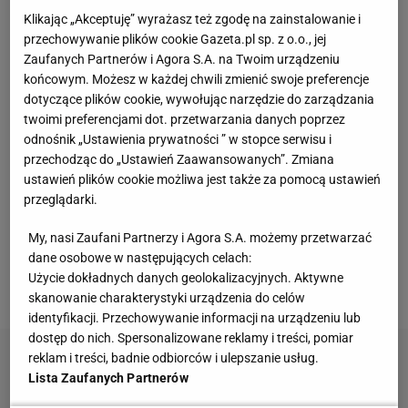
Klikając „Akceptuję” wyrażasz też zgodę na zainstalowanie i
Te dywany są porządne jak za dawnych lato.
przechowywanie plików cookie Gazeta.pl sp. z o.o., jej
Piękne wzory, a ceny? Nawet mniej niż 50 zł
Zaufanych Partnerów i Agora S.A. na Twoim urządzeniu
końcowym. Możesz w każdej chwili zmienić swoje preferencje
dotyczące plików cookie, wywołując narzędzie do zarządzania
Skandynawski przepis na zdrowie? Sezonowe
produkty, prostota i smak bez kompromisów
twoimi preferencjami dot. przetwarzania danych poprzez
MATERIAŁ PROMOCYJNY
odnośnik „Ustawienia prywatności ” w stopce serwisu i
przechodząc do „Ustawień Zaawansowanych”. Zmiana
Kompaktowa bieżnia do małego mieszkania.
ustawień plików cookie możliwa jest także za pomocą ustawień
Ten sprzęt mieści się pod łóżko
przeglądarki.
My, nasi Zaufani Partnerzy i Agora S.A. możemy przetwarzać
Miętowy =fotel to hit polskich salonów. W lecie
dane osobowe w następujących celach:
2026 stawiamy na faktury
Użycie dokładnych danych geolokalizacyjnych. Aktywne
skanowanie charakterystyki urządzenia do celów
identyfikacji. Przechowywanie informacji na urządzeniu lub
dostęp do nich. Spersonalizowane reklamy i treści, pomiar
reklam i treści, badnie odbiorców i ulepszanie usług.
Lista Zaufanych Partnerów