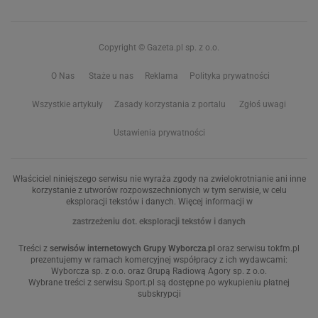
Copyright © Gazeta.pl sp. z o.o.
O Nas
Staże u nas
Reklama
Polityka prywatności
Wszystkie artykuły
Zasady korzystania z portalu
Zgłoś uwagi
Ustawienia prywatności
Właściciel niniejszego serwisu nie wyraża zgody na zwielokrotnianie ani inne
korzystanie z utworów rozpowszechnionych w tym serwisie, w celu
eksploracji tekstów i danych. Więcej informacji w
zastrzeżeniu dot. eksploracji tekstów i danych
Treści z
serwisów internetowych Grupy Wyborcza.pl
oraz serwisu tokfm.pl
prezentujemy w ramach komercyjnej współpracy z ich wydawcami:
Wyborcza sp. z o.o. oraz Grupą Radiową Agory sp. z o.o.
Wybrane treści z serwisu Sport.pl są dostępne po wykupieniu płatnej
subskrypcji