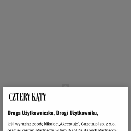
Droga Użytkowniczko, Drogi Użytkowniku,
jeśli wyrazisz zgodę klikając „Akceptuję”, Gazeta.pl sp. z o.o.
oraz jej Zaufani Partnerzy, w tym [
676
] Zaufanych Partnerów