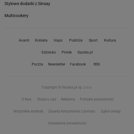
Stylowe dodatki z Sinsay
Multicookery
Avanti
Kobieta
Haps
Podróże
Sport
Kultura
Edziecko
Plotek
Gazeta.pl
Poczta
Newsletter
Facebook
RSS
Copyright © Gazeta.pl sp. z o.o.
O Nas
Staże u nas
Reklama
Polityka prywatności
Wszystkie artykuły
Zasady korzystania z portalu
Zgłoś uwagi
Ustawienia prywatności