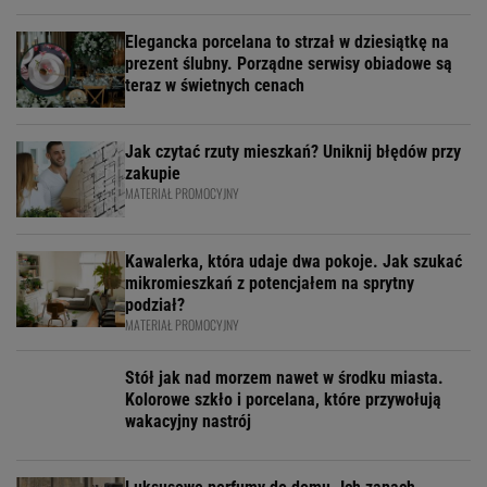
Elegancka porcelana to strzał w dziesiątkę na
prezent ślubny. Porządne serwisy obiadowe są
teraz w świetnych cenach
Jak czytać rzuty mieszkań? Uniknij błędów przy
zakupie
MATERIAŁ PROMOCYJNY
Kawalerka, która udaje dwa pokoje. Jak szukać
mikromieszkań z potencjałem na sprytny
podział?
MATERIAŁ PROMOCYJNY
Stół jak nad morzem nawet w środku miasta.
Kolorowe szkło i porcelana, które przywołują
wakacyjny nastrój