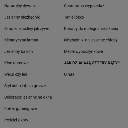
Naturalny dywan
Castorama wyprzedaż
Jesienny niezbędnik
Tanie łóżko
Sztuczne rośliny jak żywe
Kanapy do małego mieszkania
Klimatyczna lampa
Niezbędniki na jesienne chłody
Jesienny balkon
Meble wypoczynkowe
Kino domowe
JAK DZIAŁAJĄ CZTERY KĄTY?
Welur czy len
O nas
Styl boho loft za grosze
Dekoracje jesienne na okna
Fotele gamingowe
Pościel z kory