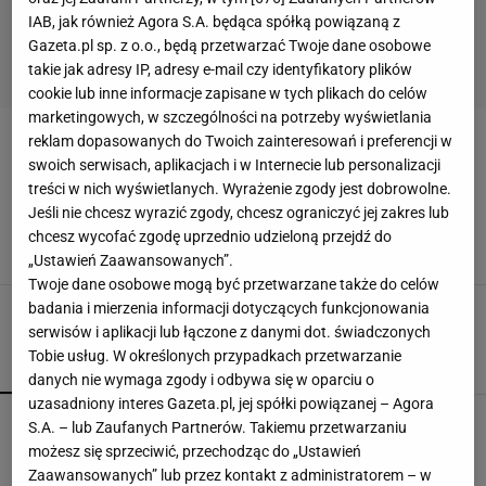
IAB, jak również Agora S.A. będąca spółką powiązaną z
Gazeta.pl sp. z o.o., będą przetwarzać Twoje dane osobowe
takie jak adresy IP, adresy e-mail czy identyfikatory plików
cookie lub inne informacje zapisane w tych plikach do celów
marketingowych, w szczególności na potrzeby wyświetlania
reklam dopasowanych do Twoich zainteresowań i preferencji w
CHOINKA Z MAKARONU
swoich serwisach, aplikacjach i w Internecie lub personalizacji
treści w nich wyświetlanych. Wyrażenie zgody jest dobrowolne.
Jak zrobić choinkę z makaronu? Sposób na
Jeśli nie chcesz wyrazić zgody, chcesz ograniczyć jej zakres lub
łatwą i oryginalną ozdobę na święta
chcesz wycofać zgodę uprzednio udzieloną przejdź do
CHOINKA
CHOINKA Z MAKARONU
DIY
LAMPKI CHOINKOWE
„Ustawień Zaawansowanych”.
Twoje dane osobowe mogą być przetwarzane także do celów
badania i mierzenia informacji dotyczących funkcjonowania
serwisów i aplikacji lub łączone z danymi dot. świadczonych
Tobie usług. W określonych przypadkach przetwarzanie
POPULARNE
NAJNOWSZE
danych nie wymaga zgody i odbywa się w oparciu o
uzasadniony interes Gazeta.pl, jej spółki powiązanej – Agora
Fotopułapka przyłapie każdego, kto odwiedza
S.A. – lub Zaufanych Partnerów. Takiemu przetwarzaniu
ogród w nocy. I sarnę, i złodzieja
możesz się sprzeciwić, przechodząc do „Ustawień
Zaawansowanych” lub przez kontakt z administratorem – w