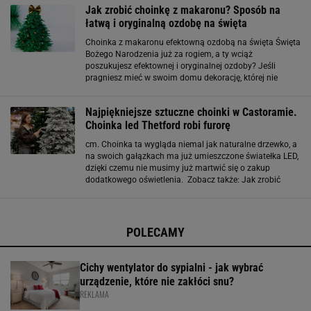
Jak zrobić choinkę z makaronu? Sposób na
łatwą i oryginalną ozdobę na święta
Choinka z makaronu efektowną ozdobą na święta Święta
Bożego Narodzenia już za rogiem, a ty wciąż
poszukujesz efektownej i oryginalnej ozdoby? Jeśli
pragniesz mieć w swoim domu dekorację, której nie
zobaczysz w żadnym innym domu, to świetnym
pomysłem będzie wykonanie jej samodzielnie! Piękną
Najpiękniejsze sztuczne choinki w Castoramie.
Choinka led Thetford robi furorę
cm. Choinka ta wygląda niemal jak naturalne drzewko, a
na swoich gałązkach ma już umieszczone światełka LED,
dzięki czemu nie musimy już martwić się o zakup
dodatkowego oświetlenia. Zobacz także: Jak zrobić
choinkę z makaronu? Sposób na łatwą i oryginalną
ozdobę na święta Jak już wcześniej
POLECAMY
Cichy wentylator do sypialni - jak wybrać
urządzenie, które nie zakłóci snu?
REKLAMA