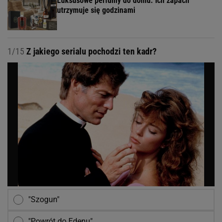
Luksusowe perfumy do domu. Ich zapach
utrzymuje się godzinami
1/15
Z jakiego serialu pochodzi ten kadr?
"Szogun"
"Powrót do Edenu"