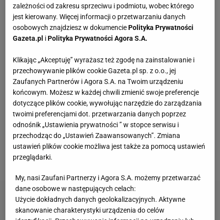
zależności od zakresu sprzeciwu i podmiotu, wobec którego
Vintage gramofony wracają do łask. Polacy na
jest kierowany. Więcej informacji o przetwarzaniu danych
nowo pokochali vinyle
osobowych znajdziesz w dokumencie
Polityka Prywatności
Gazeta.pl
i
Polityka Prywatności Agora S.A.
Wróciła do prowadzenia samochodu po 12-
Klikając „Akceptuję” wyrażasz też zgodę na zainstalowanie i
letniej przerwie. Mówi, co pomogło jej
przechowywanie plików cookie Gazeta.pl sp. z o.o., jej
przełamać strach
Zaufanych Partnerów i Agora S.A. na Twoim urządzeniu
MATERIAŁ PROMOCYJNY
końcowym. Możesz w każdej chwili zmienić swoje preferencje
Kochały je nasze babcie. Garnki żeliwne są
dotyczące plików cookie, wywołując narzędzie do zarządzania
niezastąpione w letniej i jesiennej kuchni
twoimi preferencjami dot. przetwarzania danych poprzez
odnośnik „Ustawienia prywatności ” w stopce serwisu i
przechodząc do „Ustawień Zaawansowanych”. Zmiana
Te dywany są porządne jak za dawnych lato.
ustawień plików cookie możliwa jest także za pomocą ustawień
Piękne wzory, a ceny? Nawet mniej niż 50 zł
przeglądarki.
My, nasi Zaufani Partnerzy i Agora S.A. możemy przetwarzać
dane osobowe w następujących celach:
Użycie dokładnych danych geolokalizacyjnych. Aktywne
skanowanie charakterystyki urządzenia do celów