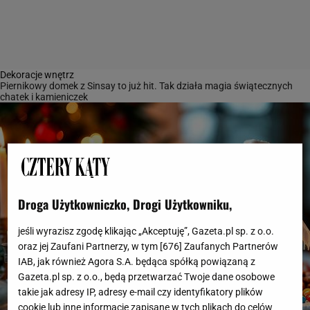
Dekoracje wnętrz
Piernikowy domek z Sinsay to już hit. Tak działa magia świątecznych
chatek i kamieniczek
Droga Użytkowniczko, Drogi Użytkowniku,
jeśli wyrazisz zgodę klikając „Akceptuję”, Gazeta.pl sp. z o.o.
oraz jej Zaufani Partnerzy, w tym [
676
] Zaufanych Partnerów
IAB, jak również Agora S.A. będąca spółką powiązaną z
Gazeta.pl sp. z o.o., będą przetwarzać Twoje dane osobowe
takie jak adresy IP, adresy e-mail czy identyfikatory plików
cookie lub inne informacje zapisane w tych plikach do celów