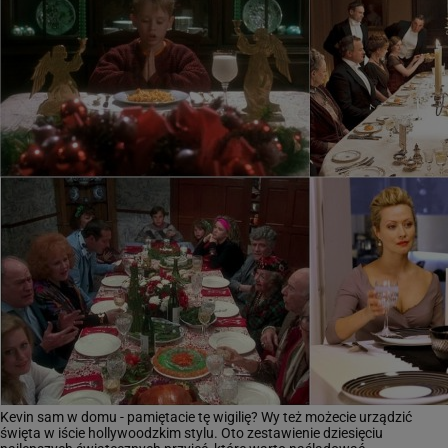
Kevin sam w domu - pamiętacie tę wigilię? Wy też możecie urządzić
święta w iście hollywoodzkim stylu. Oto zestawienie dziesięciu
najlepszych świątecznych przyjęć, które warto naśladować.