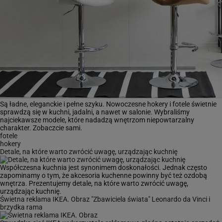
Są ładne, eleganckie i pełne szyku. Nowoczesne hokery i fotele świetnie
sprawdzą się w kuchni, jadalni, a nawet w salonie. Wybraliśmy
najciekawsze modele, które nadadzą wnętrzom niepowtarzalny
charakter. Zobaczcie sami.
fotele
hokery
Detale, na które warto zwrócić uwagę, urządzając kuchnię
Współczesna kuchnia jest synonimem doskonałości. Jednak często
zapominamy o tym, że akcesoria kuchenne powinny być też ozdobą
wnętrza. Prezentujemy detale, na które warto zwrócić uwagę,
urządzając kuchnię.
Świetna reklama IKEA. Obraz "Zbawiciela świata" Leonardo da Vinci i
brzydka rama
Szwedzka sieć IKEA wykorzystała reklamowo głośną ostatnio sprzedaż