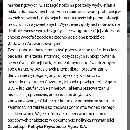
marketingowych, w szczególności na potrzeby wyświetlania
reklam dopasowanych do Twoich zainteresowań i preferencji w
swoich serwisach, aplikacjach i w Internecie lub personalizacji
treści w nich wyświetlanych. Wyrażenie zgody jest dobrowolne.
Jeśli nie chcesz wyrazić zgody, chcesz ograniczyć jej zakres lub
Świąteczne chatki, kamieniczki, domki mają w sobie coś, co natychmiast
chcesz wycofać zgodę uprzednio udzieloną przejdź do
ociepla wnętrze salonu. Wystarczy jeden, by półka lub parapet
„Ustawień Zaawansowanych”.
wyglądały jak małe miasteczko lub wioska z bożonarodzeniowej bajki.
Choć nie wszyscy mamy czas i cierpliwość na to, by przygotować domek
Twoje dane osobowe mogą być przetwarzane także do celów
z piernika DIY - nie znaczy to, że mamy zrezygnować z tej bajkowej
badania i mierzenia informacji dotyczących funkcjonowania
dekoracji.
serwisów i aplikacji lub łączone z danymi dot. świadczonych
boże narodzenie
dekoracje
Tobie usług. W określonych przypadkach przetwarzanie
Praktyczny i ładny stojak na parasole: przegląd rozwiązań
danych nie wymaga zgody i odbywa się w oparciu o
uzasadniony interes Gazeta.pl, jej spółki powiązanej – Agora
S.A. – lub Zaufanych Partnerów. Takiemu przetwarzaniu
możesz się sprzeciwić, przechodząc do „Ustawień
Zaawansowanych” lub przez kontakt z administratorem – w
zależności od zakresu sprzeciwu i podmiotu, wobec którego
jest kierowany. Więcej informacji o przetwarzaniu danych
osobowych znajdziesz w dokumencie
Polityka Prywatności
Gazeta.pl
i
Polityka Prywatności Agora S.A.