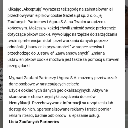
Klikając „Akceptuję” wyrażasz też zgodę na zainstalowanie i
przechowywanie plików cookie Gazeta.pl sp. z o.o., jej
Zaufanych Partnerów i Agora S.A. na Twoim urządzeniu
końcowym. Możesz w każdej chwili zmienić swoje preferencje
dotyczące plików cookie, wywołując narzędzie do zarządzania
twoimi preferencjami dot. przetwarzania danych poprzez
odnośnik „Ustawienia prywatności ” w stopce serwisu i
przechodząc do „Ustawień Zaawansowanych”. Zmiana
ustawień plików cookie możliwa jest także za pomocą ustawień
przeglądarki.
Stojak na parasole nie jest uważany za niezbędny element wyposażenia
domu i mieszkania. Mimo to, warto się na niego zdecydować, ponieważ
My, nasi Zaufani Partnerzy i Agora S.A. możemy przetwarzać
stojak na parasole może być nie tylko funkcjonalnym schowkiem, ale
dane osobowe w następujących celach:
prawdziwą ozdobą przedpokoju.
dekoracje wnętrz
Użycie dokładnych danych geolokalizacyjnych. Aktywne
inspiracje
skanowanie charakterystyki urządzenia do celów
Zasłony IKEA: przegląd najciekawszych produktów
identyfikacji. Przechowywanie informacji na urządzeniu lub
dostęp do nich. Spersonalizowane reklamy i treści, pomiar
reklam i treści, badnie odbiorców i ulepszanie usług.
Lista Zaufanych Partnerów