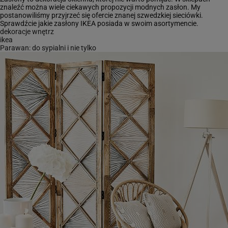
znaleźć można wiele ciekawych propozycji modnych zasłon. My
postanowiliśmy przyjrzeć się ofercie znanej szwedzkiej sieciówki.
Sprawdźcie jakie zasłony IKEA posiada w swoim asortymencie.
dekoracje wnętrz
ikea
Parawan: do sypialni i nie tylko