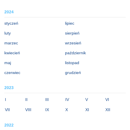
2024
styczeń
lipiec
luty
sierpień
marzec
wrzesień
kwiecień
październik
maj
listopad
czerwiec
grudzień
2023
I
II
III
IV
V
VI
VII
VIII
IX
X
XI
XII
2022