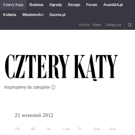
Cztery Kąty
Budowa
Ogrody
Design
Forum
Avanti24.pl
Kobieta
Wiadomości
Gazeta.pl
Poczta
Radio
Zaloguj się
21 wrzesień 2012
Pn
Wt
Śr
Czw
Pt
Sob
Ndz