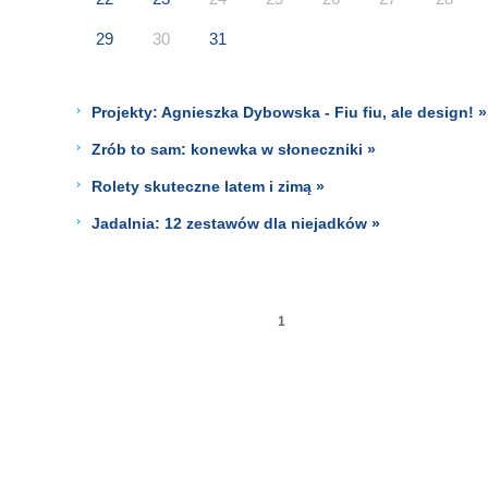
29
30
31
Projekty: Agnieszka Dybowska - Fiu fiu, ale design! »
Zrób to sam: konewka w słoneczniki »
Rolety skuteczne latem i zimą »
Jadalnia: 12 zestawów dla niejadków »
1