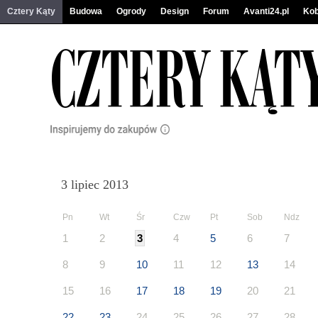
Cztery Kąty
Budowa
Ogrody
Design
Forum
Avanti24.pl
Kob
3 lipiec 2013
Pn
Wt
Śr
Czw
Pt
Sob
Ndz
1
2
3
4
5
6
7
8
9
10
11
12
13
14
15
16
17
18
19
20
21
22
23
24
25
26
27
28