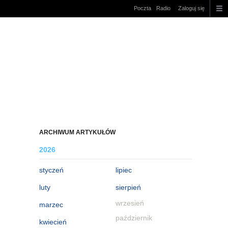
Poczta
Radio
Zaloguj się
ARCHIWUM ARTYKUŁÓW
2026
styczeń
lipiec
luty
sierpień
wrzesień
marzec
październik
kwiecień