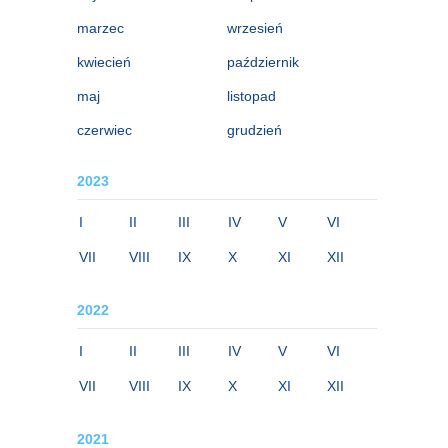
marzec
wrzesień
kwiecień
październik
maj
listopad
czerwiec
grudzień
2023
I
II
III
IV
V
VI
VII
VIII
IX
X
XI
XII
2022
I
II
III
IV
V
VI
VII
VIII
IX
X
XI
XII
2021