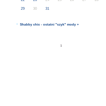
29
30
31
Shabby chic - ostatni "szyk" mody »
1