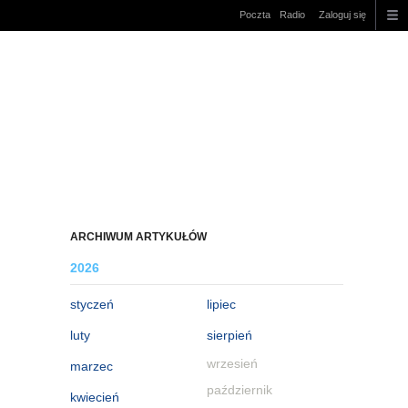
Poczta
Radio
Zaloguj się
ARCHIWUM ARTYKUŁÓW
2026
styczeń
lipiec
luty
sierpień
wrzesień
marzec
październik
kwiecień