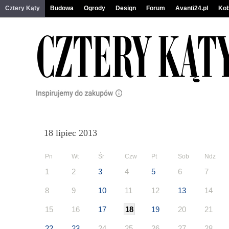
Cztery Kąty
Budowa
Ogrody
Design
Forum
Avanti24.pl
Kob
18 lipiec 2013
Pn
Wt
Śr
Czw
Pt
Sob
Ndz
1
2
3
4
5
6
7
8
9
10
11
12
13
14
15
16
17
18
19
20
21
22
23
24
25
26
27
28