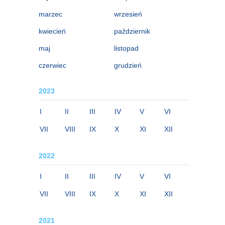
marzec
wrzesień
kwiecień
październik
maj
listopad
czerwiec
grudzień
2023
I
II
III
IV
V
VI
VII
VIII
IX
X
XI
XII
2022
I
II
III
IV
V
VI
VII
VIII
IX
X
XI
XII
2021