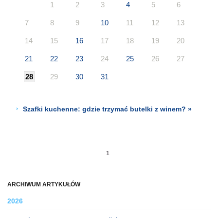
1
2
3
4
5
6
7
8
9
10
11
12
13
14
15
16
17
18
19
20
21
22
23
24
25
26
27
28
29
30
31
Szafki kuchenne: gdzie trzymać butelki z winem? »
1
ARCHIWUM ARTYKUŁÓW
2026