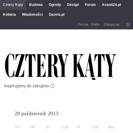
Cztery Kąty
Budowa
Ogrody
Design
Forum
Avanti24.pl
Kobieta
Wiadomości
Gazeta.pl
Poczta
Radio
Zaloguj się
28 październik 2013
Pn
Wt
Śr
Czw
Pt
Sob
Ndz