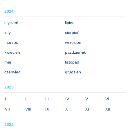
2024
styczeń
lipiec
luty
sierpień
marzec
wrzesień
kwiecień
październik
maj
listopad
czerwiec
grudzień
2023
I
II
III
IV
V
VI
VII
VIII
IX
X
XI
XII
2022