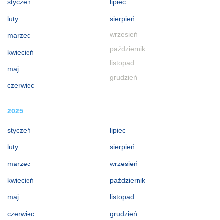
styczeń
lipiec
luty
sierpień
wrzesień
marzec
październik
kwiecień
listopad
maj
grudzień
czerwiec
2025
styczeń
lipiec
luty
sierpień
marzec
wrzesień
kwiecień
październik
maj
listopad
czerwiec
grudzień