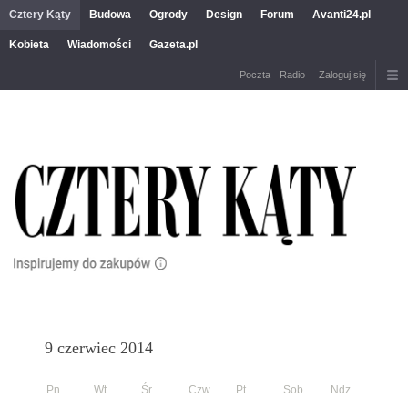
Cztery Kąty
Budowa
Ogrody
Design
Forum
Avanti24.pl
Kobieta
Wiadomości
Gazeta.pl
Poczta
Radio
Zaloguj się
9 czerwiec 2014
Pn
Wt
Śr
Czw
Pt
Sob
Ndz