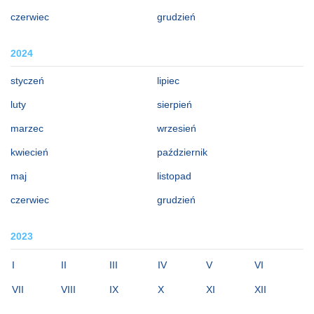
czerwiec
grudzień
2024
styczeń
lipiec
luty
sierpień
marzec
wrzesień
kwiecień
październik
maj
listopad
czerwiec
grudzień
2023
I
II
III
IV
V
VI
VII
VIII
IX
X
XI
XII