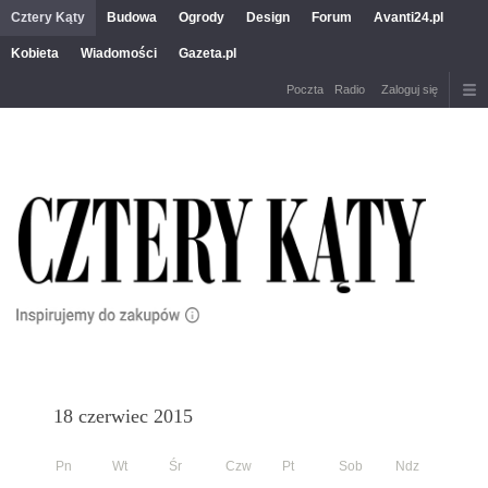
Cztery Kąty
Budowa
Ogrody
Design
Forum
Avanti24.pl
Kobieta
Wiadomości
Gazeta.pl
Poczta
Radio
Zaloguj się
18 czerwiec 2015
Pn
Wt
Śr
Czw
Pt
Sob
Ndz