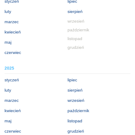
styczeń
lipiec
luty
sierpień
wrzesień
marzec
październik
kwiecień
listopad
maj
grudzień
czerwiec
2025
styczeń
lipiec
luty
sierpień
marzec
wrzesień
kwiecień
październik
maj
listopad
czerwiec
grudzień