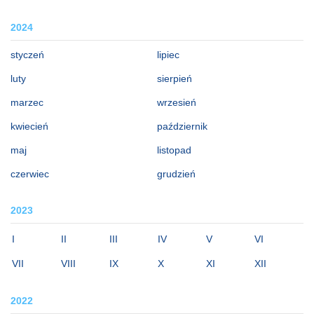
2024
styczeń
lipiec
luty
sierpień
marzec
wrzesień
kwiecień
październik
maj
listopad
czerwiec
grudzień
2023
I
II
III
IV
V
VI
VII
VIII
IX
X
XI
XII
2022