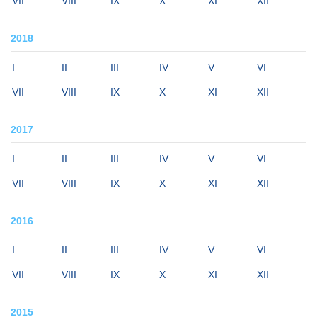
VII
VIII
IX
X
XI
XII
2018
I
II
III
IV
V
VI
VII
VIII
IX
X
XI
XII
2017
I
II
III
IV
V
VI
VII
VIII
IX
X
XI
XII
2016
I
II
III
IV
V
VI
VII
VIII
IX
X
XI
XII
2015