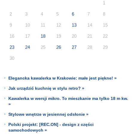
1
2
3
4
5
6
7
8
9
10
11
12
13
14
15
16
17
18
19
20
21
22
23
24
25
26
27
28
29
30
Elegancka kawalerka w Krakowie: małe jest piękne! »
Jak urządzić kuchnię w stylu retro? »
Kawalerka w wersji mikro. To mieszkanie ma tylko 18 m kw.
»
Stylowe wnętrze w jesiennej odsłonie »
Polski projekt: [REC.ON] - design z części
samochodowych »