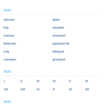
2024
styczeń
lipiec
luty
sierpień
marzec
wrzesień
kwiecień
październik
maj
listopad
czerwiec
grudzień
2023
I
II
III
IV
V
VI
VII
VIII
IX
X
XI
XII
2022