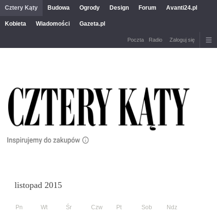
Cztery Kąty
Budowa
Ogrody
Design
Forum
Avanti24.pl
Kobieta
Wiadomości
Gazeta.pl
Poczta
Radio
Zaloguj się
listopad 2015
Pn
Wt
Śr
Czw
Pt
Sob
Ndz