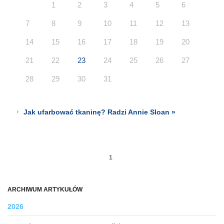
1
2
3
4
5
6
7
8
9
10
11
12
13
14
15
16
17
18
19
20
21
22
23
24
25
26
27
28
29
30
31
Jak ufarbować tkaninę? Radzi Annie Sloan »
1
ARCHIWUM ARTYKUŁÓW
2026