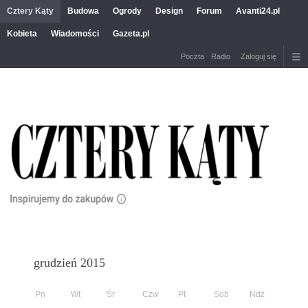
Cztery Kąty
Budowa
Ogrody
Design
Forum
Avanti24.pl
Kobieta
Wiadomości
Gazeta.pl
Poczta
Radio
Zaloguj się
grudzień 2015
Pn
Wt
Śr
Czw
Pt
Sob
Ndz