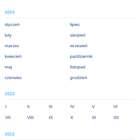
2024
styczeń
lipiec
luty
sierpień
marzec
wrzesień
kwiecień
październik
maj
listopad
czerwiec
grudzień
2023
I
II
III
IV
V
VI
VII
VIII
IX
X
XI
XII
2022