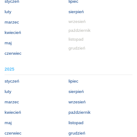
styczeń
lipiec
luty
sierpień
wrzesień
marzec
październik
kwiecień
listopad
maj
grudzień
czerwiec
2025
styczeń
lipiec
luty
sierpień
marzec
wrzesień
kwiecień
październik
maj
listopad
czerwiec
grudzień