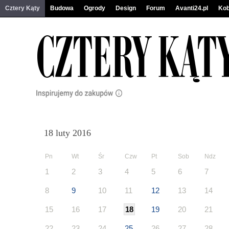
Cztery Kąty
Budowa
Ogrody
Design
Forum
Avanti24.pl
Kob
18 luty 2016
Pn
Wt
Śr
Czw
Pt
Sob
Ndz
1
2
3
4
5
6
7
8
9
10
11
12
13
14
15
16
17
18
19
20
21
22
23
24
25
26
27
28