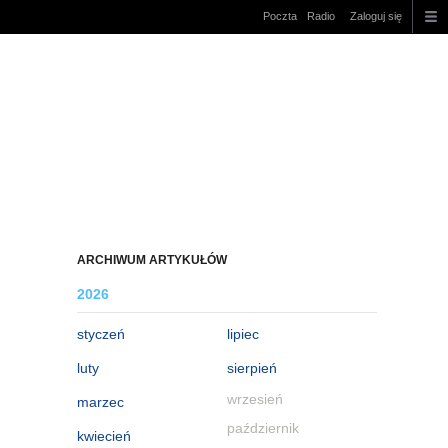
Poczta
Radio
Zaloguj się
ARCHIWUM ARTYKUŁÓW
2026
styczeń
lipiec
luty
sierpień
wrzesień
marzec
październik
kwiecień