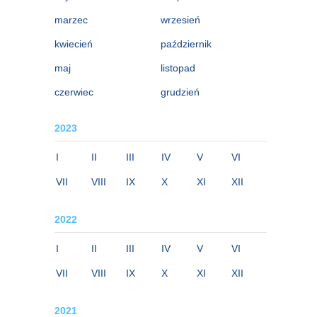
marzec
wrzesień
kwiecień
październik
maj
listopad
czerwiec
grudzień
2023
I
II
III
IV
V
VI
VII
VIII
IX
X
XI
XII
2022
I
II
III
IV
V
VI
VII
VIII
IX
X
XI
XII
2021