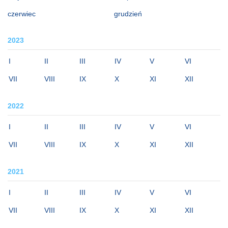
czerwiec
grudzień
2023
I
II
III
IV
V
VI
VII
VIII
IX
X
XI
XII
2022
I
II
III
IV
V
VI
VII
VIII
IX
X
XI
XII
2021
I
II
III
IV
V
VI
VII
VIII
IX
X
XI
XII