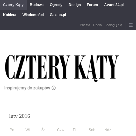
Cztery Kąty
Budowa
Ogrody
Design
Forum
Avanti24.pl
Kobieta
Wiadomości
Gazeta.pl
Poczta
Radio
Zaloguj się
luty 2016
Pn
Wt
Śr
Czw
Pt
Sob
Ndz