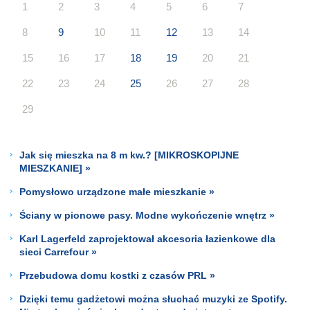
1
2
3
4
5
6
7
8
9
10
11
12
13
14
15
16
17
18
19
20
21
22
23
24
25
26
27
28
29
Jak się mieszka na 8 m kw.? [MIKROSKOPIJNE
MIESZKANIE] »
Pomysłowo urządzone małe mieszkanie »
Ściany w pionowe pasy. Modne wykończenie wnętrz »
Karl Lagerfeld zaprojektował akcesoria łazienkowe dla
sieci Carrefour »
Przebudowa domu kostki z czasów PRL »
Dzięki temu gadżetowi można słuchać muzyki ze Spotify.