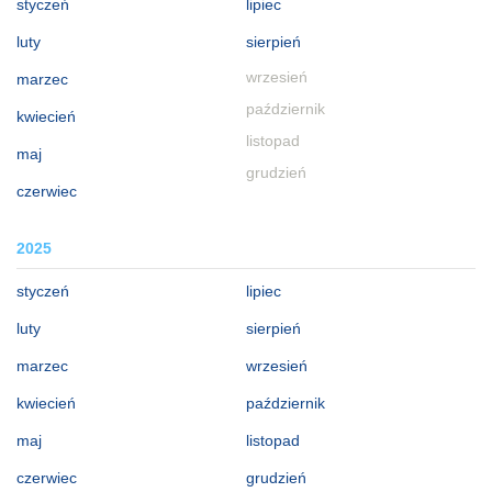
styczeń
lipiec
luty
sierpień
wrzesień
marzec
październik
kwiecień
listopad
maj
grudzień
czerwiec
2025
styczeń
lipiec
luty
sierpień
marzec
wrzesień
kwiecień
październik
maj
listopad
czerwiec
grudzień