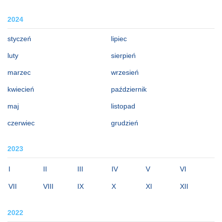
2024
styczeń
lipiec
luty
sierpień
marzec
wrzesień
kwiecień
październik
maj
listopad
czerwiec
grudzień
2023
I
II
III
IV
V
VI
VII
VIII
IX
X
XI
XII
2022