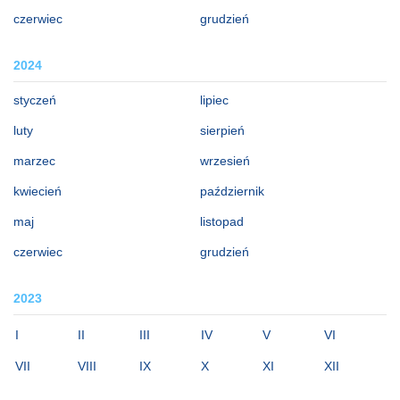
czerwiec
grudzień
2024
styczeń
lipiec
luty
sierpień
marzec
wrzesień
kwiecień
październik
maj
listopad
czerwiec
grudzień
2023
I
II
III
IV
V
VI
VII
VIII
IX
X
XI
XII