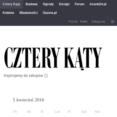
Cztery Kąty
Budowa
Ogrody
Design
Forum
Avanti24.pl
Kobieta
Wiadomości
Gazeta.pl
Poczta
Radio
Zaloguj się
5 kwiecień 2016
Pn
Wt
Śr
Czw
Pt
Sob
Ndz