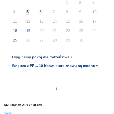
1
2
3
4
5
6
7
8
9
10
11
12
13
14
15
16
17
18
19
20
21
22
23
24
25
26
27
28
29
30
Oryginalny pokój dla rodzeństwa »
Wnętrza z PRL. 10 hitów, które znowu są modne »
1
ARCHIWUM ARTYKUŁÓW
2026