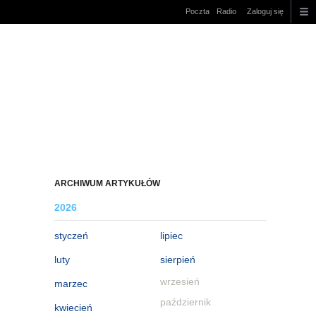
Poczta
Radio
Zaloguj się
ARCHIWUM ARTYKUŁÓW
2026
styczeń
lipiec
luty
sierpień
wrzesień
marzec
październik
kwiecień