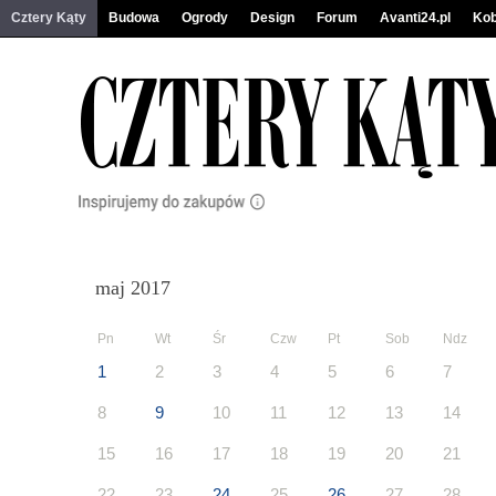
Cztery Kąty
Budowa
Ogrody
Design
Forum
Avanti24.pl
Kob
maj 2017
Pn
Wt
Śr
Czw
Pt
Sob
Ndz
1
2
3
4
5
6
7
8
9
10
11
12
13
14
15
16
17
18
19
20
21
22
23
24
25
26
27
28