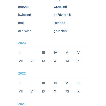
marzec
wrzesień
kwiecień
październik
maj
listopad
czerwiec
grudzień
2023
I
II
III
IV
V
VI
VII
VIII
IX
X
XI
XII
2022
I
II
III
IV
V
VI
VII
VIII
IX
X
XI
XII
2021