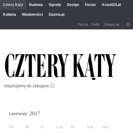
Cztery Kąty
Budowa
Ogrody
Design
Forum
Avanti24.pl
Kobieta
Wiadomości
Gazeta.pl
Poczta
Radio
Zaloguj się
czerwiec 2017
Pn
Wt
Śr
Czw
Pt
Sob
Ndz