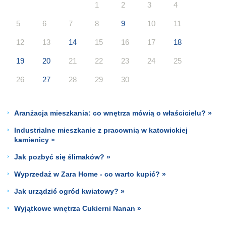
1
2
3
4
5
6
7
8
9
10
11
12
13
14
15
16
17
18
19
20
21
22
23
24
25
26
27
28
29
30
Aranżacja mieszkania: co wnętrza mówią o właścicielu? »
Industrialne mieszkanie z pracownią w katowickiej
kamienicy »
Jak pozbyć się ślimaków? »
Wyprzedaż w Zara Home - co warto kupić? »
Jak urządzić ogród kwiatowy? »
Wyjątkowe wnętrza Cukierni Nanan »