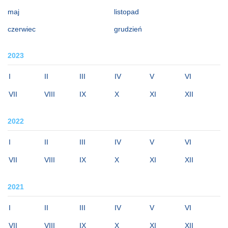
maj
listopad
czerwiec
grudzień
2023
I
II
III
IV
V
VI
VII
VIII
IX
X
XI
XII
2022
I
II
III
IV
V
VI
VII
VIII
IX
X
XI
XII
2021
I
II
III
IV
V
VI
VII
VIII
IX
X
XI
XII