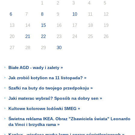
1
2
3
4
5
6
7
8
9
10
11
12
13
14
15
16
17
18
19
20
21
22
23
24
25
26
27
28
29
30
Białe AGD - wady i zalety »
Jak zrobić kotylion na 11 listopada? »
Szafki na buty do twojego przedpokoju »
Jaki materac wybrać? Sposób na dobry sen »
Kultowe kolorowe lodówki SMEG »
Świetna reklama IKEA. Obraz "Zbawiciela świata" Leonardo
da Vinci i brzydka rama »
Kanlux - wiodąca marka lamp i opraw oświetleniowych »