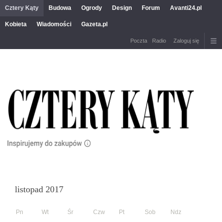
Cztery Kąty
Budowa
Ogrody
Design
Forum
Avanti24.pl
Kobieta
Wiadomości
Gazeta.pl
Poczta
Radio
Zaloguj się
listopad 2017
Pn
Wt
Śr
Czw
Pt
Sob
Ndz