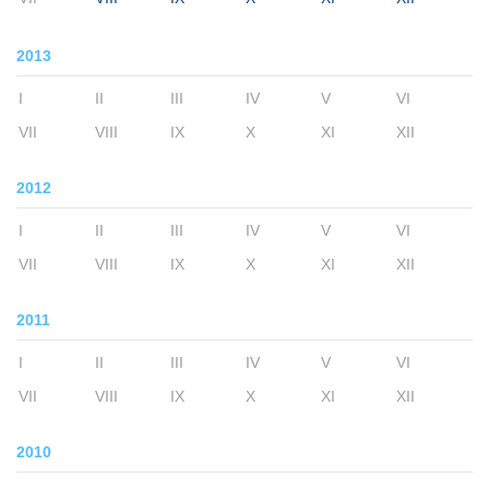
2013
I
II
III
IV
V
VI
VII
VIII
IX
X
XI
XII
2012
I
II
III
IV
V
VI
VII
VIII
IX
X
XI
XII
2011
I
II
III
IV
V
VI
VII
VIII
IX
X
XI
XII
2010