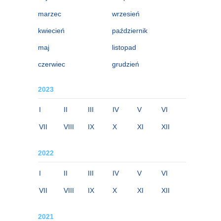
marzec
wrzesień
kwiecień
październik
maj
listopad
czerwiec
grudzień
2023
I
II
III
IV
V
VI
VII
VIII
IX
X
XI
XII
2022
I
II
III
IV
V
VI
VII
VIII
IX
X
XI
XII
2021