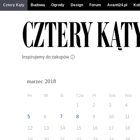
Cztery Kąty
Budowa
Ogrody
Design
Forum
Avanti24.pl
Kob
marzec 2018
Pn
Wt
Śr
Czw
Pt
Sob
Ndz
1
2
3
4
5
6
7
8
9
10
11
12
13
14
15
16
17
18
19
20
21
22
23
24
25