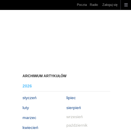
Poczta
Radio
Zaloguj się
ARCHIWUM ARTYKUŁÓW
2026
styczeń
lipiec
luty
sierpień
wrzesień
marzec
październik
kwiecień