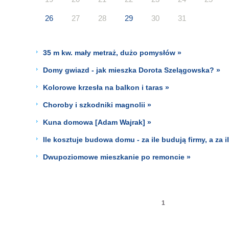
26
27
28
29
30
31
35 m kw. mały metraż, dużo pomysłów »
Domy gwiazd - jak mieszka Dorota Szelągowska? »
Kolorowe krzesła na balkon i taras »
Choroby i szkodniki magnolii »
Kuna domowa [Adam Wajrak] »
Ile kosztuje budowa domu - za ile budują firmy, a za 
Dwupoziomowe mieszkanie po remoncie »
1