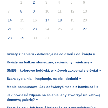
1
2
3
4
5
6
7
8
9
10
11
12
13
14
15
16
17
18
19
20
21
22
23
24
25
26
27
28
29
30
31
Kwiaty z papieru - dekoracja na co dzień i od święta »
Kwiaty na balkon słoneczny, zacieniony i wietrzny »
SMEG - kolorowe lodówki, w których zakochał się świat »
Szara sypialnia - inspiracje, meble i dodatki »
Meble bambusowe. Jak odświeżyć meble z bambusa? »
Jak powiesić zdjęcia na ścianie, aby stworzyć unikatową
domową galerię? »
Szare ściany. Jak łączyć kolory ścian z szarościami? »