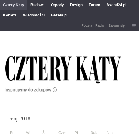
Cztery Kąty
Budowa
Ogrody
Design
Forum
Avanti24.pl
Kobieta
Wiadomości
Gazeta.pl
Poczta
Radio
Zaloguj się
maj 2018
Pn
Wt
Śr
Czw
Pt
Sob
Ndz