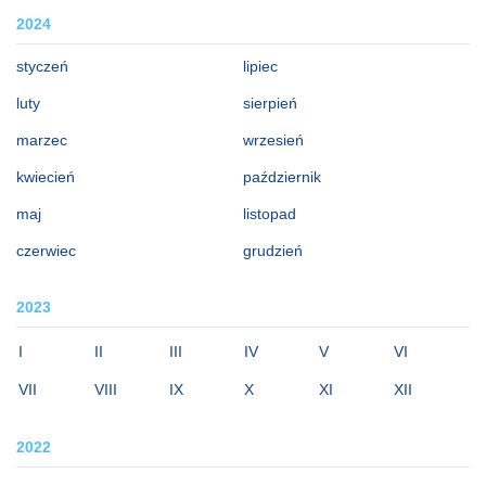
2024
styczeń
lipiec
luty
sierpień
marzec
wrzesień
kwiecień
październik
maj
listopad
czerwiec
grudzień
2023
I
II
III
IV
V
VI
VII
VIII
IX
X
XI
XII
2022