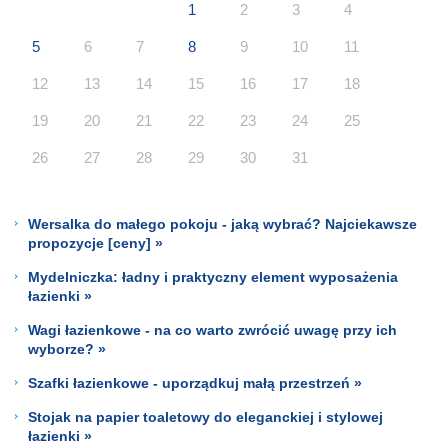
1
2
3
4
5
6
7
8
9
10
11
12
13
14
15
16
17
18
19
20
21
22
23
24
25
26
27
28
29
30
31
Wersalka do małego pokoju - jaką wybrać? Najciekawsze
propozycje [ceny] »
Mydelniczka: ładny i praktyczny element wyposażenia
łazienki »
Wagi łazienkowe - na co warto zwrócić uwagę przy ich
wyborze? »
Szafki łazienkowe - uporządkuj małą przestrzeń »
Stojak na papier toaletowy do eleganckiej i stylowej
łazienki »