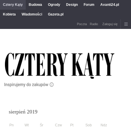
Cztery Kąty
Budowa
Ogrody
Design
Forum
Avanti24.pl
Kobieta
Wiadomości
Gazeta.pl
Poczta
Radio
Zaloguj się
sierpień 2019
Pn
Wt
Śr
Czw
Pt
Sob
Ndz