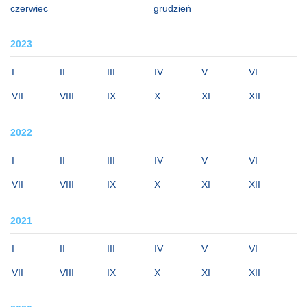
czerwiec
grudzień
2023
I
II
III
IV
V
VI
VII
VIII
IX
X
XI
XII
2022
I
II
III
IV
V
VI
VII
VIII
IX
X
XI
XII
2021
I
II
III
IV
V
VI
VII
VIII
IX
X
XI
XII