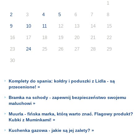
1
2
3
4
5
6
7
8
9
10
11
12
13
14
15
16
17
18
19
20
21
22
23
24
25
26
27
28
29
30
Komplety do spania: kołdry i poduszki z Lidla - są
przecenione! »
Bramka na schody - zapewnij bezpieczeństwo swojemu
maluchowi »
Muurla - fińska marka, którą warto znać. Flagowy produkt?
Kubki z Muminkami! »
Kuchenka gazowa - jakie są jej zalety? »