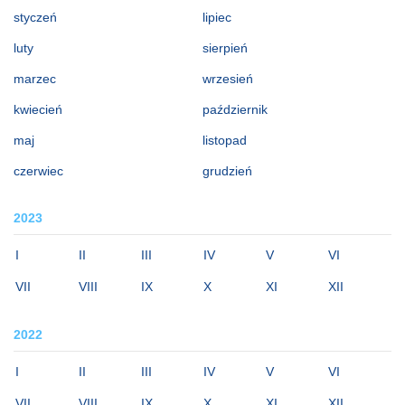
styczeń
lipiec
luty
sierpień
marzec
wrzesień
kwiecień
październik
maj
listopad
czerwiec
grudzień
2023
I
II
III
IV
V
VI
VII
VIII
IX
X
XI
XII
2022
I
II
III
IV
V
VI
VII
VIII
IX
X
XI
XII