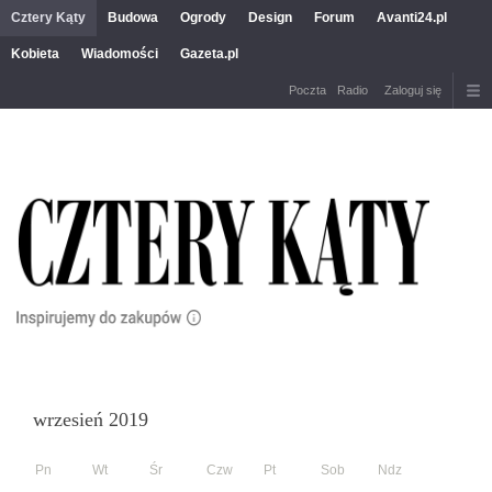
Cztery Kąty
Budowa
Ogrody
Design
Forum
Avanti24.pl
Kobieta
Wiadomości
Gazeta.pl
Poczta
Radio
Zaloguj się
wrzesień 2019
Pn
Wt
Śr
Czw
Pt
Sob
Ndz