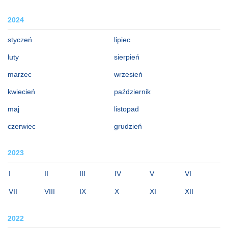
2024
styczeń
lipiec
luty
sierpień
marzec
wrzesień
kwiecień
październik
maj
listopad
czerwiec
grudzień
2023
I
II
III
IV
V
VI
VII
VIII
IX
X
XI
XII
2022