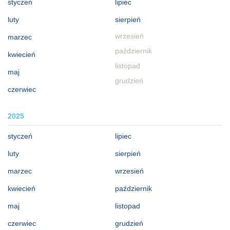
styczeń
lipiec
luty
sierpień
wrzesień
marzec
październik
kwiecień
listopad
maj
grudzień
czerwiec
2025
styczeń
lipiec
luty
sierpień
marzec
wrzesień
kwiecień
październik
maj
listopad
czerwiec
grudzień