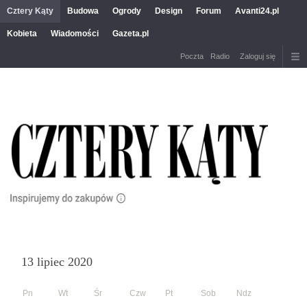
Cztery Kąty
Budowa
Ogrody
Design
Forum
Avanti24.pl
Kobieta
Wiadomości
Gazeta.pl
Poczta
Radio
Zaloguj się
13 lipiec 2020
Pn
Wt
Śr
Czw
Pt
Sob
Ndz