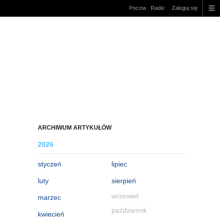
Poczta
Radio
Zaloguj się
ARCHIWUM ARTYKUŁÓW
2026
styczeń
lipiec
luty
sierpień
wrzesień
marzec
październik
kwiecień