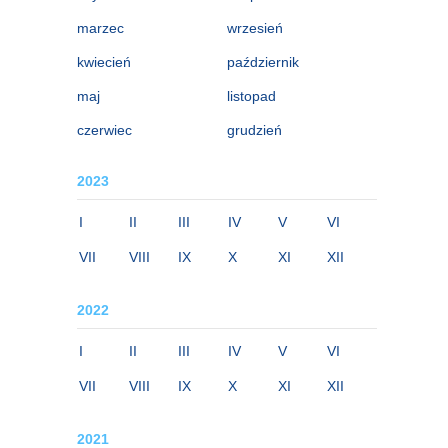
marzec
wrzesień
kwiecień
październik
maj
listopad
czerwiec
grudzień
2023
I
II
III
IV
V
VI
VII
VIII
IX
X
XI
XII
2022
I
II
III
IV
V
VI
VII
VIII
IX
X
XI
XII
2021