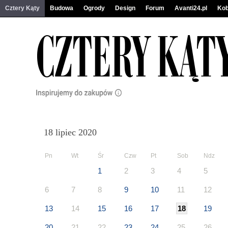
Cztery Kąty
Budowa
Ogrody
Design
Forum
Avanti24.pl
Kob
18 lipiec 2020
Pn
Wt
Śr
Czw
Pt
Sob
Ndz
1
2
3
4
5
6
7
8
9
10
11
12
13
14
15
16
17
18
19
20
21
22
23
24
25
26