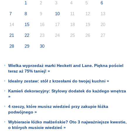
1
2
3
4
5
6
7
8
9
10
11
12
13
14
15
16
17
18
19
20
21
22
23
24
25
26
27
28
29
30
Wielka wyprzedaż marki Heckett and Lane. Piękna pościel
teraz aż 75% taniej! »
Idealny zestaw: stół z krzesłami do twojej kuchni »
Kamień dekoracyjny: Stylowy dodatek do każdego wnętrza
»
4 rzeczy, które musisz wiedzieć przy zakupie łóżka
podwójnego »
Wybieracie łóżko małżeńskie? Oto 3 najważniejsze kwestie,
o których musicie wiedzieć »