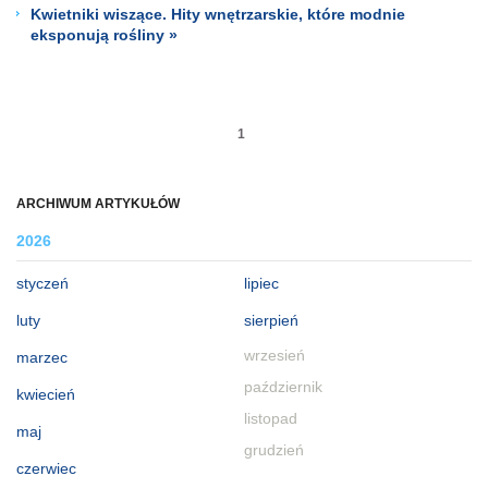
Kwietniki wiszące. Hity wnętrzarskie, które modnie
eksponują rośliny »
1
ARCHIWUM ARTYKUŁÓW
2026
styczeń
lipiec
luty
sierpień
wrzesień
marzec
październik
kwiecień
listopad
maj
grudzień
czerwiec