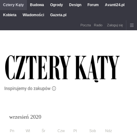
Cztery Kąty
Budowa
Ogrody
Design
Forum
Avanti24.pl
Kobieta
Wiadomości
Gazeta.pl
Poczta
Radio
Zaloguj się
wrzesień 2020
Pn
Wt
Śr
Czw
Pt
Sob
Ndz