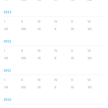
2013
I
II
III
IV
V
VI
VII
VIII
IX
X
XI
XII
2012
I
II
III
IV
V
VI
VII
VIII
IX
X
XI
XII
2011
I
II
III
IV
V
VI
VII
VIII
IX
X
XI
XII
2010