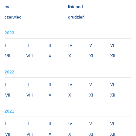
maj
listopad
czerwiec
grudzień
2023
I
II
III
IV
V
VI
VII
VIII
IX
X
XI
XII
2022
I
II
III
IV
V
VI
VII
VIII
IX
X
XI
XII
2021
I
II
III
IV
V
VI
VII
VIII
IX
X
XI
XII