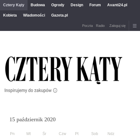
Cztery Kąty
Budowa
Ogrody
Design
Forum
Avanti24.pl
Kobieta
Wiadomości
Gazeta.pl
Poczta
Radio
Zaloguj się
15 październik 2020
Pn
Wt
Śr
Czw
Pt
Sob
Ndz