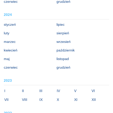
czerwiec
grudzień
2024
styczeń
lipiec
luty
sierpień
marzec
wrzesień
kwiecień
październik
maj
listopad
czerwiec
grudzień
2023
I
II
III
IV
V
VI
VII
VIII
IX
X
XI
XII
2022