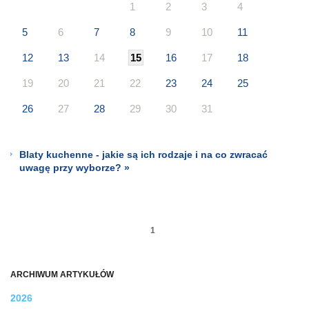
1
2
3
4
5
6
7
8
9
10
11
12
13
14
15
16
17
18
19
20
21
22
23
24
25
26
27
28
29
30
31
Blaty kuchenne - jakie są ich rodzaje i na co zwracać
uwagę przy wyborze? »
1
ARCHIWUM ARTYKUŁÓW
2026