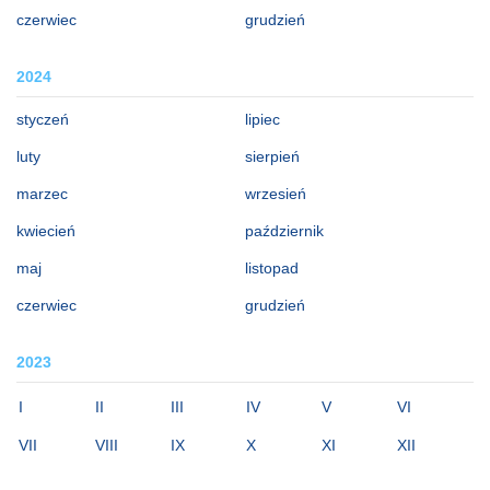
czerwiec
grudzień
2024
styczeń
lipiec
luty
sierpień
marzec
wrzesień
kwiecień
październik
maj
listopad
czerwiec
grudzień
2023
I
II
III
IV
V
VI
VII
VIII
IX
X
XI
XII