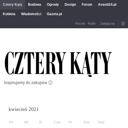
Cztery Kąty
Budowa
Ogrody
Design
Forum
Avanti24.pl
Kobieta
Wiadomości
Gazeta.pl
Poczta
Radio
Zaloguj się
kwiecień 2021
Pn
Wt
Śr
Czw
Pt
Sob
Ndz