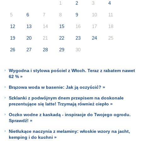
1
2
3
4
5
6
7
8
9
10
11
12
13
14
15
16
17
18
19
20
21
22
23
24
25
26
27
28
29
30
Wygodna i stylowa pościel z Włoch. Teraz z rabatem nawet
62 % »
Brązowa woda w basenie: Jak ją oczyścić? »
Szklanki z podwójnym dnem przepisem na doskonale
prezentujące się latte! Trzymają również ciepło »
Oczko wodne z kaskadą - inspiracje do Twojego ogrodu.
Sprawdź! »
Nietłukące naczynia z melaminy: włoskie wzory na jacht,
kemping i do kuchni »