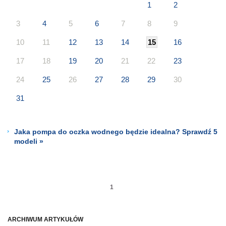
1
2
3
4
5
6
7
8
9
10
11
12
13
14
15
16
17
18
19
20
21
22
23
24
25
26
27
28
29
30
31
Jaka pompa do oczka wodnego będzie idealna? Sprawdź 5
modeli »
1
ARCHIWUM ARTYKUŁÓW