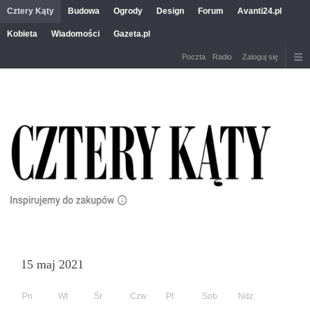
Cztery Kąty
Budowa
Ogrody
Design
Forum
Avanti24.pl
Kobieta
Wiadomości
Gazeta.pl
Poczta
Radio
Zaloguj się
15 maj 2021
Pn
Wt
Śr
Czw
Pt
Sob
Ndz