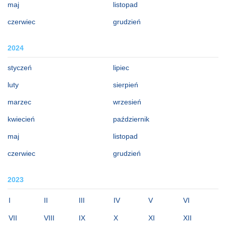
maj
listopad
czerwiec
grudzień
2024
styczeń
lipiec
luty
sierpień
marzec
wrzesień
kwiecień
październik
maj
listopad
czerwiec
grudzień
2023
I
II
III
IV
V
VI
VII
VIII
IX
X
XI
XII