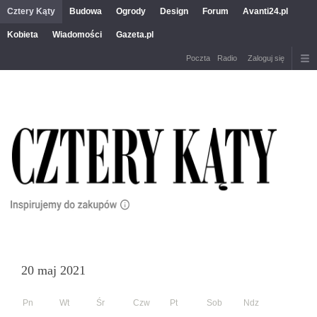
Cztery Kąty
Budowa
Ogrody
Design
Forum
Avanti24.pl
Kobieta
Wiadomości
Gazeta.pl
Poczta
Radio
Zaloguj się
20 maj 2021
Pn
Wt
Śr
Czw
Pt
Sob
Ndz