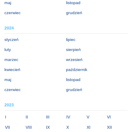
maj
listopad
czerwiec
grudzień
2024
styczeń
lipiec
luty
sierpień
marzec
wrzesień
kwiecień
październik
maj
listopad
czerwiec
grudzień
2023
I
II
III
IV
V
VI
VII
VIII
IX
X
XI
XII