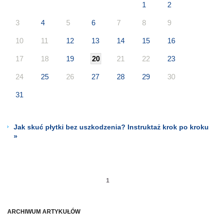
1
2
3
4
5
6
7
8
9
10
11
12
13
14
15
16
17
18
19
20
21
22
23
24
25
26
27
28
29
30
31
Jak skuć płytki bez uszkodzenia? Instruktaż krok po kroku
»
1
ARCHIWUM ARTYKUŁÓW