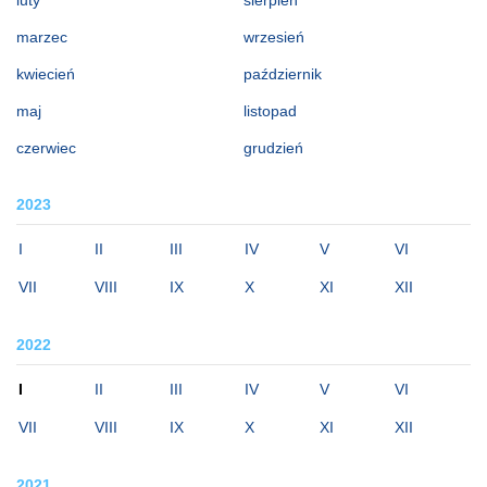
luty
sierpień
marzec
wrzesień
kwiecień
październik
maj
listopad
czerwiec
grudzień
2023
I
II
III
IV
V
VI
VII
VIII
IX
X
XI
XII
2022
I
II
III
IV
V
VI
VII
VIII
IX
X
XI
XII
2021