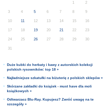
1
2
3
4
5
6
7
8
9
10
11
12
13
14
15
16
17
18
19
20
21
22
23
24
25
26
27
28
29
30
31
Duże kubki do herbaty i kawy z autorskich kolekcji
polskich rysowników: top 18 »
Najładniejsze szkatułki na biżuterię z polskich sklepów »
Skórzane zakładki do książek - must have dla moli
książkowych »
Odtwarzacz Blu-Ray. Kupujesz? Zwróć uwagę na te
szczegóły »