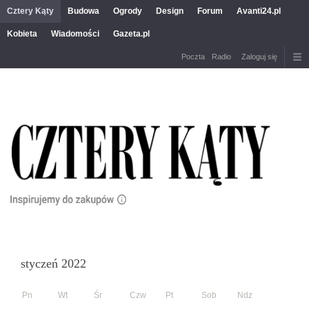
Cztery Kąty
Budowa
Ogrody
Design
Forum
Avanti24.pl
Kobieta
Wiadomości
Gazeta.pl
Poczta
Radio
Zaloguj się
styczeń 2022
Pn
Wt
Śr
Czw
Pt
Sob
Ndz