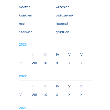
marzec
wrzesień
kwiecień
październik
maj
listopad
czerwiec
grudzień
2023
I
II
III
IV
V
VI
VII
VIII
IX
X
XI
XII
2022
I
II
III
IV
V
VI
VII
VIII
IX
X
XI
XII
2021