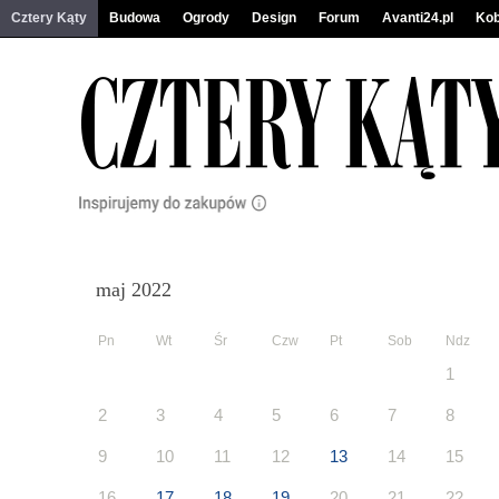
Cztery Kąty
Budowa
Ogrody
Design
Forum
Avanti24.pl
Kob
maj 2022
Pn
Wt
Śr
Czw
Pt
Sob
Ndz
1
2
3
4
5
6
7
8
9
10
11
12
13
14
15
16
17
18
19
20
21
22