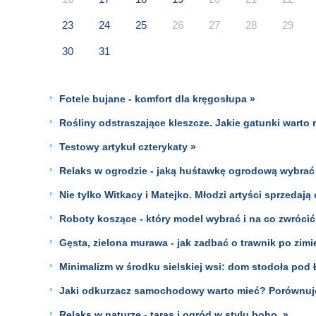
23
24
25
26
27
28
29
30
31
Fotele bujane - komfort dla kręgosłupa »
Rośliny odstraszające kleszcze. Jakie gatunki warto 
Testowy artykuł czterykaty »
Relaks w ogrodzie - jaką huśtawkę ogrodową wybrać
Nie tylko Witkacy i Matejko. Młodzi artyści sprzedają 
Roboty koszące - który model wybrać i na co zwróci
Gęsta, zielona murawa - jak zadbać o trawnik po zimi
Minimalizm w środku sielskiej wsi: dom stodoła pod 
Jaki odkurzacz samochodowy warto mieć? Porównuje
Relaks w naturze - taras i ogród w stylu boho. »