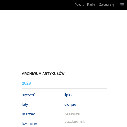
Poczta
Radio
Zaloguj się
ARCHIWUM ARTYKUŁÓW
2026
styczeń
lipiec
luty
sierpień
wrzesień
marzec
październik
kwiecień