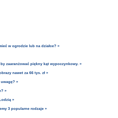
mieć w ogrodzie lub na działce? »
 by zaaranżować piękny kąt wypoczynkowy. »
obrazy nawet za 66 tys. zł »
ć uwagę? »
e? »
Łodzią »
my 3 popularne rodzaje »