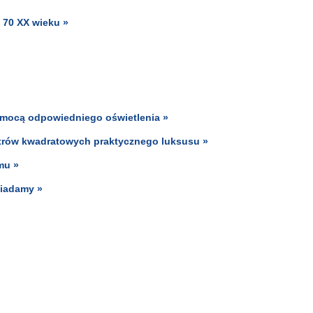
i 70 XX wieku »
pomocą odpowiedniego oświetlenia »
trów kwadratowych praktycznego luksusu »
mu »
wiadamy »