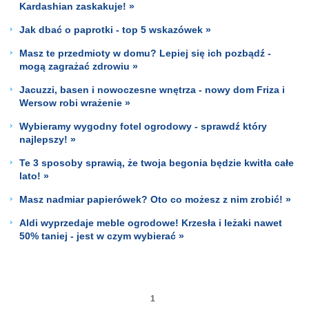
Kardashian zaskakuje! »
Jak dbać o paprotki - top 5 wskazówek »
Masz te przedmioty w domu? Lepiej się ich pozbądź -
mogą zagrażać zdrowiu »
Jacuzzi, basen i nowoczesne wnętrza - nowy dom Friza i
Wersow robi wrażenie »
Wybieramy wygodny fotel ogrodowy - sprawdź który
najlepszy! »
Te 3 sposoby sprawią, że twoja begonia będzie kwitła całe
lato! »
Masz nadmiar papierówek? Oto co możesz z nim zrobić! »
Aldi wyprzedaje meble ogrodowe! Krzesła i leżaki nawet
50% taniej - jest w czym wybierać »
1