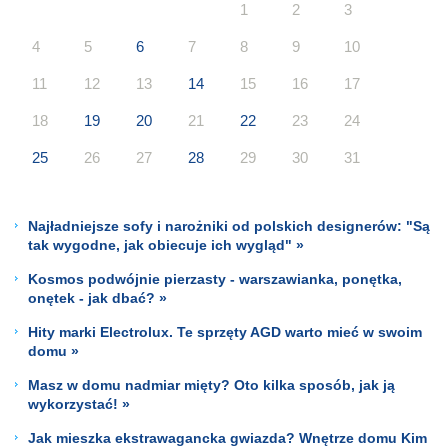
1
2
3
4
5
6
7
8
9
10
11
12
13
14
15
16
17
18
19
20
21
22
23
24
25
26
27
28
29
30
31
Najładniejsze sofy i narożniki od polskich designerów: "Są
tak wygodne, jak obiecuje ich wygląd" »
Kosmos podwójnie pierzasty - warszawianka, ponętka,
onętek - jak dbać? »
Hity marki Electrolux. Te sprzęty AGD warto mieć w swoim
domu »
Masz w domu nadmiar mięty? Oto kilka sposób, jak ją
wykorzystać! »
Jak mieszka ekstrawagancka gwiazda? Wnętrze domu Kim