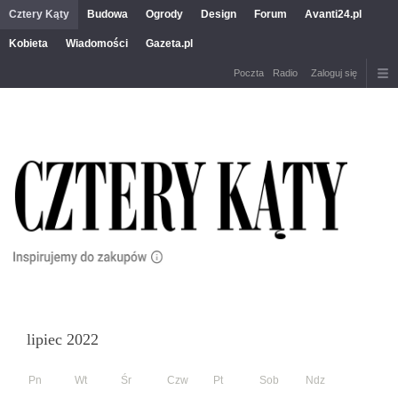
Cztery Kąty
Budowa
Ogrody
Design
Forum
Avanti24.pl
Kobieta
Wiadomości
Gazeta.pl
Poczta
Radio
Zaloguj się
lipiec 2022
Pn
Wt
Śr
Czw
Pt
Sob
Ndz