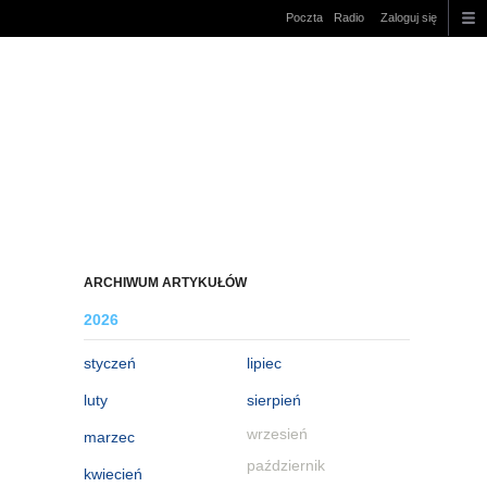
Poczta
Radio
Zaloguj się
ARCHIWUM ARTYKUŁÓW
2026
styczeń
lipiec
luty
sierpień
wrzesień
marzec
październik
kwiecień