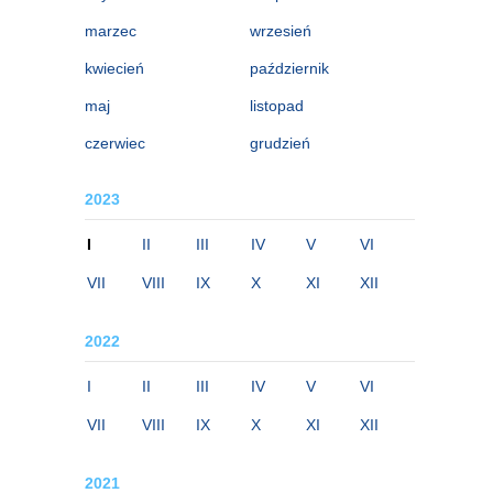
marzec
wrzesień
kwiecień
październik
maj
listopad
czerwiec
grudzień
2023
I
II
III
IV
V
VI
VII
VIII
IX
X
XI
XII
2022
I
II
III
IV
V
VI
VII
VIII
IX
X
XI
XII
2021