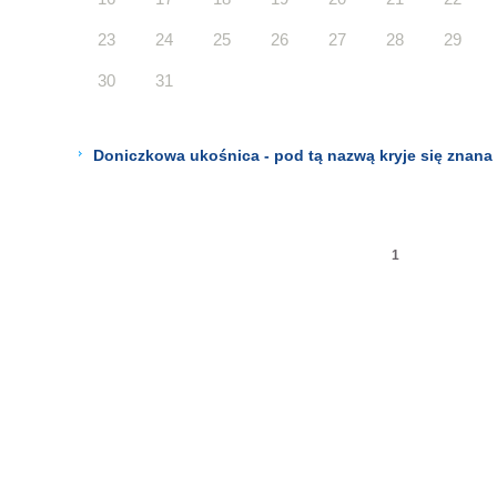
23
24
25
26
27
28
29
30
31
Doniczkowa ukośnica - pod tą nazwą kryje się znana
1