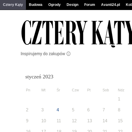
Cztery Kąty
Budowa
Ogrody
Design
Forum
Avanti24.pl
Kob
styczeń 2023
Pn
Wt
Śr
Czw
Pt
Sob
Ndz
1
2
3
4
5
6
7
8
9
10
11
12
13
14
15
16
17
18
19
20
21
22