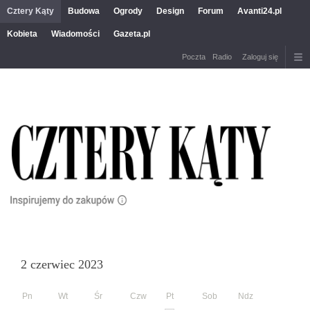
Cztery Kąty
Budowa
Ogrody
Design
Forum
Avanti24.pl
Kobieta
Wiadomości
Gazeta.pl
Poczta
Radio
Zaloguj się
2 czerwiec 2023
Pn
Wt
Śr
Czw
Pt
Sob
Ndz