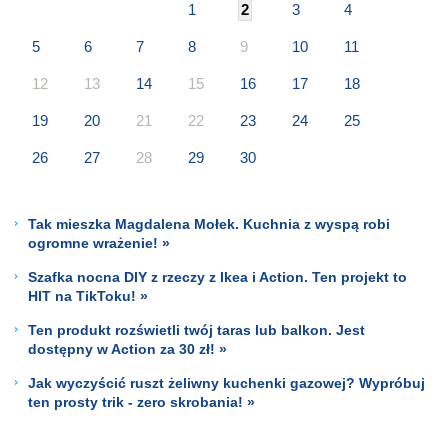
1
2
3
4
5
6
7
8
9
10
11
12
13
14
15
16
17
18
19
20
21
22
23
24
25
26
27
28
29
30
Tak mieszka Magdalena Mołek. Kuchnia z wyspą robi
ogromne wrażenie! »
Szafka nocna DIY z rzeczy z Ikea i Action. Ten projekt to
HIT na TikToku! »
Ten produkt rozświetli twój taras lub balkon. Jest
dostępny w Action za 30 zł! »
Jak wyczyścić ruszt żeliwny kuchenki gazowej? Wypróbuj
ten prosty trik - zero skrobania! »