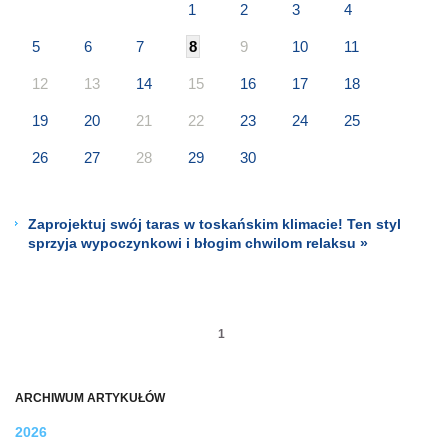
1
2
3
4
5
6
7
8
9
10
11
12
13
14
15
16
17
18
19
20
21
22
23
24
25
26
27
28
29
30
Zaprojektuj swój taras w toskańskim klimacie! Ten styl
sprzyja wypoczynkowi i błogim chwilom relaksu »
1
ARCHIWUM ARTYKUŁÓW
2026