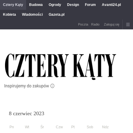
Cztery Kąty
Budowa
Ogrody
Design
Forum
Avanti24.pl
Kobieta
Wiadomości
Gazeta.pl
Poczta
Radio
Zaloguj się
8 czerwiec 2023
Pn
Wt
Śr
Czw
Pt
Sob
Ndz