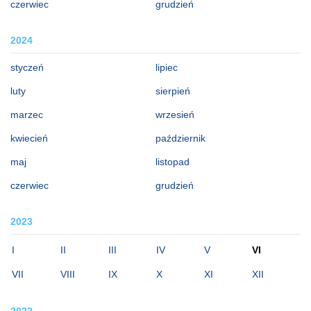
czerwiec
grudzień
2024
styczeń
lipiec
luty
sierpień
marzec
wrzesień
kwiecień
październik
maj
listopad
czerwiec
grudzień
2023
I
II
III
IV
V
VI
VII
VIII
IX
X
XI
XII
2022