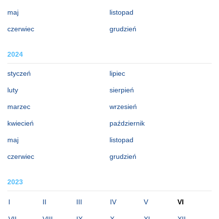
maj
listopad
czerwiec
grudzień
2024
styczeń
lipiec
luty
sierpień
marzec
wrzesień
kwiecień
październik
maj
listopad
czerwiec
grudzień
2023
I
II
III
IV
V
VI
VII
VIII
IX
X
XI
XII