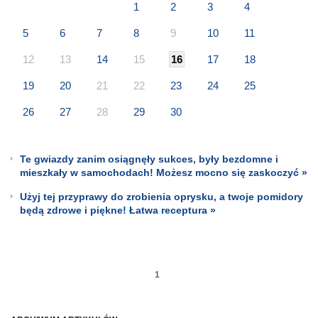
1
2
3
4
5
6
7
8
9
10
11
12
13
14
15
16
17
18
19
20
21
22
23
24
25
26
27
28
29
30
Te gwiazdy zanim osiągnęły sukces, były bezdomne i
mieszkały w samochodach! Możesz mocno się zaskoczyć »
Użyj tej przyprawy do zrobienia oprysku, a twoje pomidory
będą zdrowe i piękne! Łatwa receptura »
1