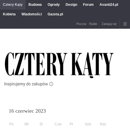
Cztery Kąty
Budowa
Ogrody
Design
Forum
Avanti24.pl
Kobieta
Wiadomości
Gazeta.pl
Poczta
Radio
Zaloguj się
16 czerwiec 2023
Pn
Wt
Śr
Czw
Pt
Sob
Ndz