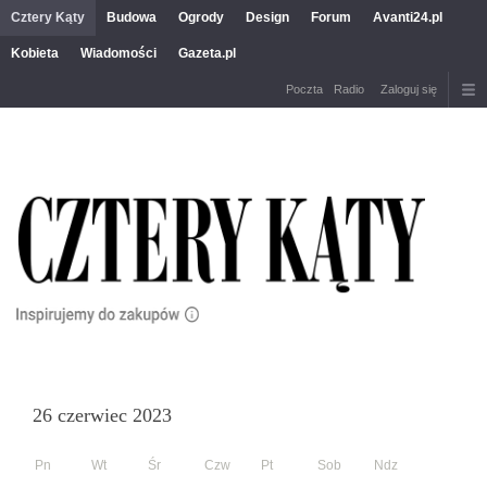
Cztery Kąty
Budowa
Ogrody
Design
Forum
Avanti24.pl
Kobieta
Wiadomości
Gazeta.pl
Poczta
Radio
Zaloguj się
26 czerwiec 2023
Pn
Wt
Śr
Czw
Pt
Sob
Ndz