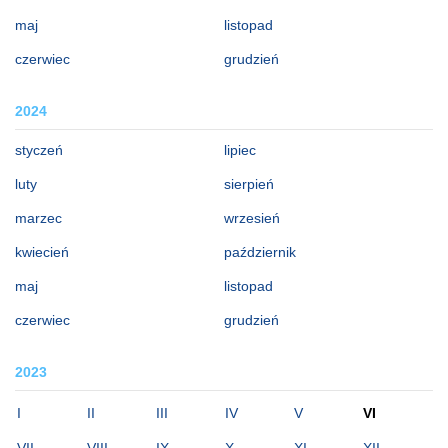
maj
listopad
czerwiec
grudzień
2024
styczeń
lipiec
luty
sierpień
marzec
wrzesień
kwiecień
październik
maj
listopad
czerwiec
grudzień
2023
I
II
III
IV
V
VI
VII
VIII
IX
X
XI
XII