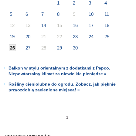
1
2
3
4
5
6
7
8
9
10
11
12
13
14
15
16
17
18
19
20
21
22
23
24
25
26
27
28
29
30
Balkon w stylu orientalnym z dodatkami z Pepco.
Niepowtarzalny klimat za niewielkie pieniądze »
Rośliny cieniolubne do ogrodu. Zobacz, jak pięknie
przyozdobią zacienione miejsca! »
1